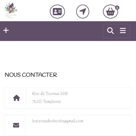
0
NOUS CONTACTER
Rue de Tournai 32B
7520 Templeuve
lescreasdechouks@gmail.com