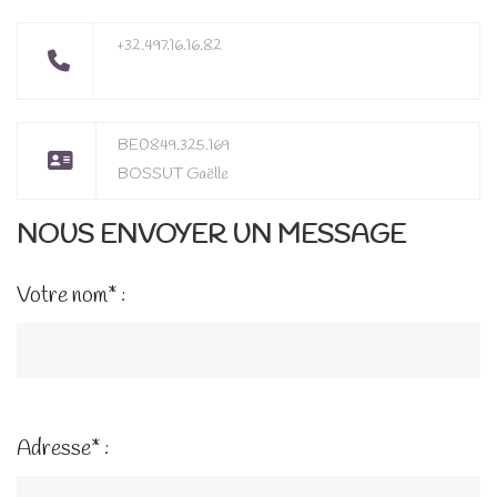
+32.497.16.16.82
BE0849.325.169
BOSSUT Gaëlle
NOUS ENVOYER UN MESSAGE
Votre nom* :
Adresse* :