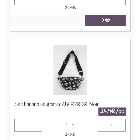
24.9
€
Sac banane polyester été 87808 Noir
24.9€/pc
-
+
1
pc
24.9
€