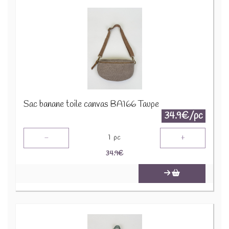
Sac banane toile canvas BA166 Taupe
34.9€/pc
-
+
1
pc
34.9
€