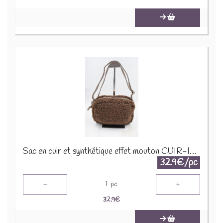
Sac en cuir et synthétique effet mouton CUIR-IT-939 Marron foncé
32.9€/pc
-
+
1
pc
32.9
€