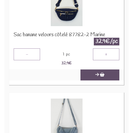
Sac banane velours côtelé 87782-2 Marine
32.9€/pc
-
+
1
pc
32.9
€