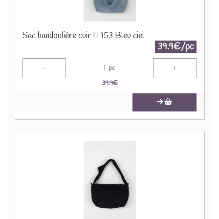
Sac bandoulière cuir IT153 Bleu ciel
39.9€/pc
-
+
1
pc
39.9
€