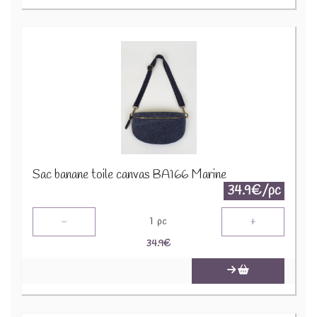
Sac banane toile canvas BA166 Marine
34.9€/pc
-
+
1
pc
34.9
€