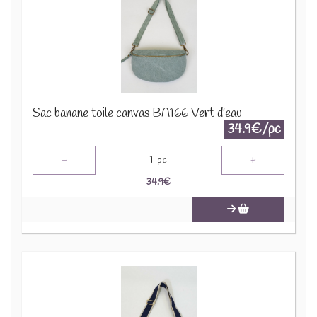
Sac banane toile canvas BA166 Vert d'eau
34.9€/pc
-
+
1
pc
34.9
€