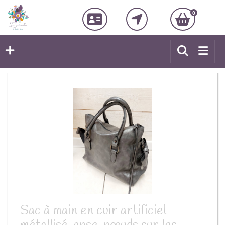
0
Sac à main en cuir artificiel