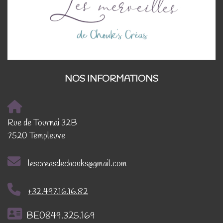
NOS INFORMATIONS
Rue de Tournai 32B
7520 Templeuve
lescreasdechouks@gmail.com
+32.497.16.16.82
BE0849.325.169