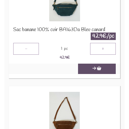
Sac banane 100% cuir BA163Da Bleu canard
42.9€/pc
-
+
1
pc
42.9
€