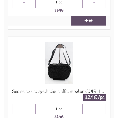
-
+
1
pc
36.9
€
Sac en cuir et synthétique effet mouton CUIR-IT-939 Noir
32.9€/pc
-
+
1
pc
32.9
€