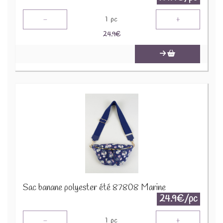
-
+
1
pc
24.9
€
Sac banane polyester été 87808 Marine
24.9€/pc
-
+
1
pc