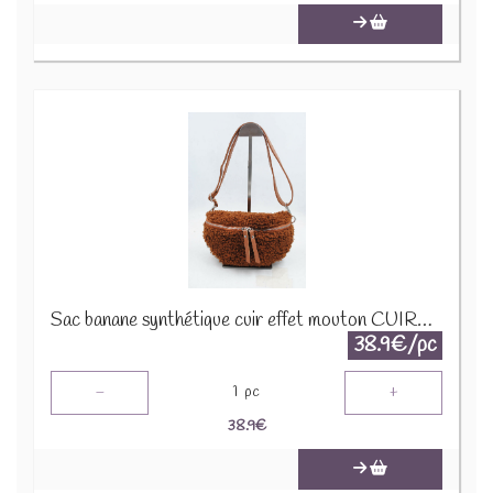
Sac banane synthétique cuir effet mouton CUIR-IT-876-3 Marron
38.9€/pc
-
+
1
pc
38.9
€