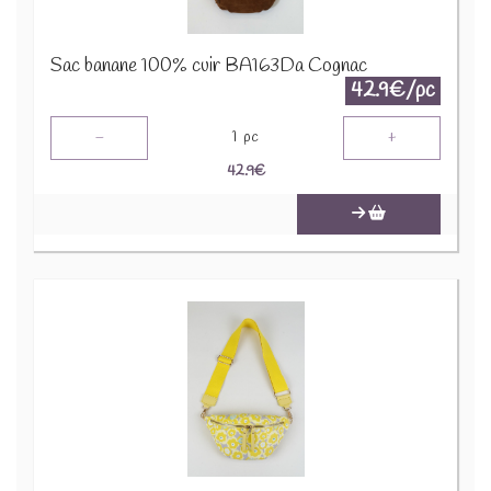
Sac banane 100% cuir BA163Da Cognac
42.9€/pc
-
+
1
pc
42.9
€