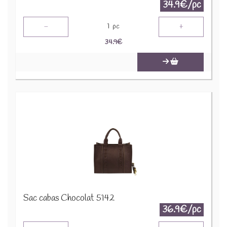
34.9€/pc
-
+
1
pc
34.9
€
Sac cabas Chocolat 5142
36.9€/pc