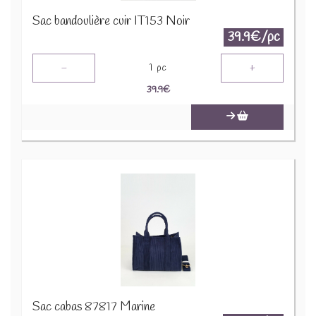
Sac bandoulière cuir IT153 Noir
39.9€/pc
-
+
1
pc
39.9
€
Sac cabas 87817 Marine