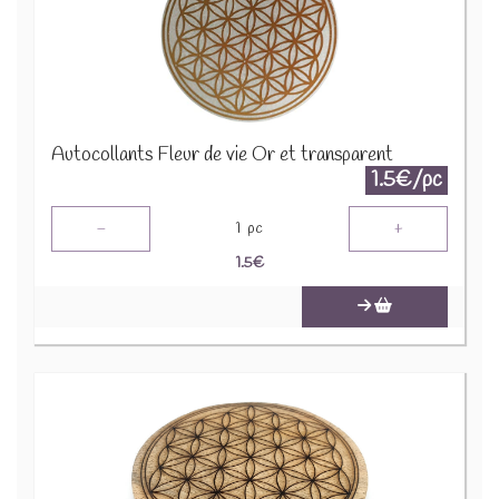
Autocollants Fleur de vie Or et transparent
1.5€/pc
-
+
1
pc
1.5
€