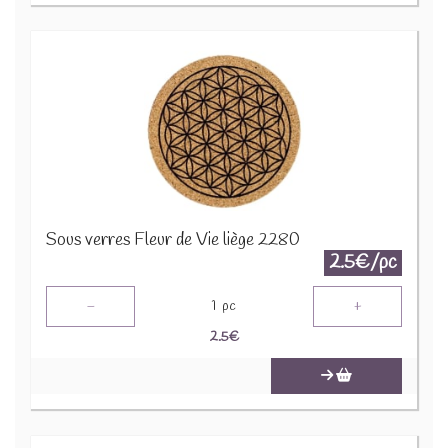
Sous verres Fleur de Vie liège 2280
2.5€/pc
-
+
1
pc
2.5
€