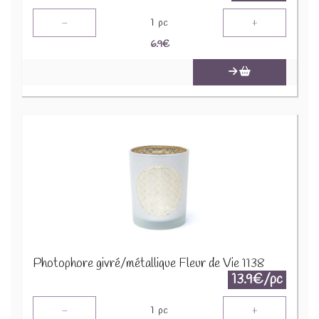
-
+
1
pc
6.9
€
Photophore givré/métallique Fleur de Vie 1138
13.9€/pc
-
+
1
pc