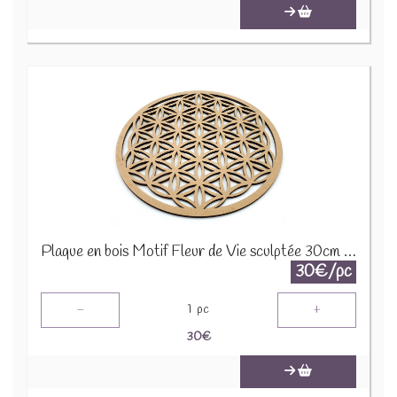
Plaque en bois Motif Fleur de Vie sculptée 30cm FOL30cm
30€/pc
-
+
1
pc
30
€