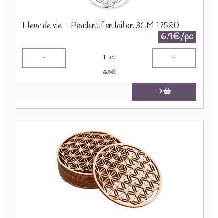
Fleur de vie - Pendentif en laiton 3CM 17580
6.9€/pc
-
+
1
pc
6.9
€