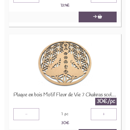
13.9
€
Plaque en bois Motif Fleur de Vie 7 Chakras sculptée 30cm MDF1590L
30€/pc
-
+
1
pc
30
€