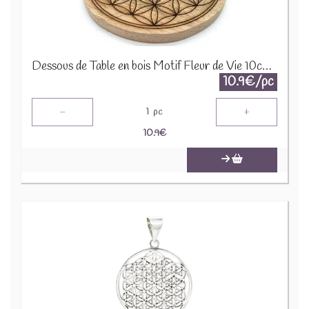
Dessous de Table en bois Motif Fleur de Vie 10cm CSW618S
10.9€/pc
-
+
1
pc
10.9
€