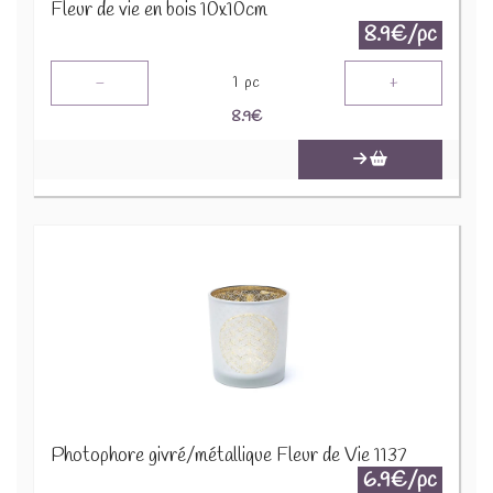
Fleur de vie en bois 10x10cm
8.9€/pc
-
+
1
pc
8.9
€
Photophore givré/métallique Fleur de Vie 1137
6.9€/pc