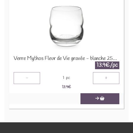
Verre Mythos Fleur de Vie gravée - blanche 250ml 76230
13.9€/pc
-
+
1
pc
13.9
€