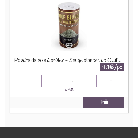
Poudre de bois à brûler - Sauge blanche de Californie
4.9€/pc
-
+
1
pc
4.9
€