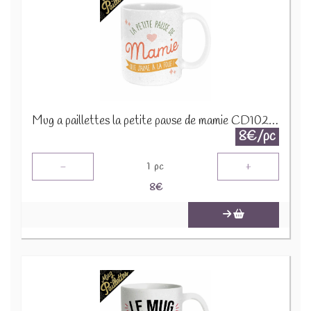
Mug a paillettes la petite pause de mamie CD10283
8€/pc
-
+
1
pc
8
€