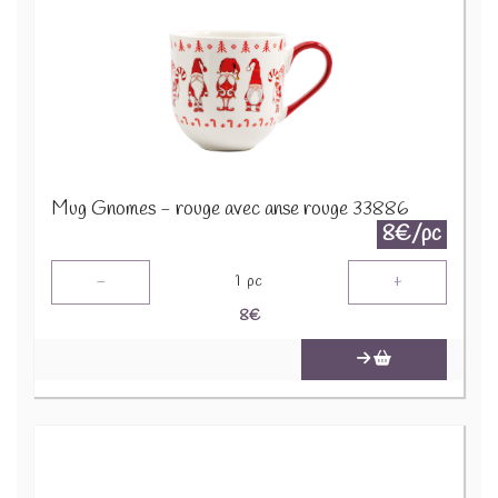
Mug Gnomes - rouge avec anse rouge 33886
8€/pc
-
+
1
pc
8
€