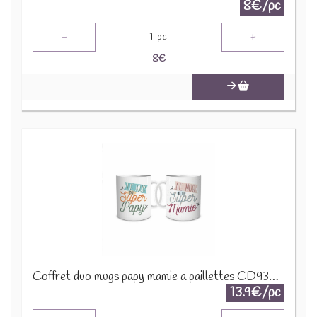
8€/pc
-
+
1
pc
8
€
Coffret duo mugs papy mamie a paillettes CD9338B
13.9€/pc