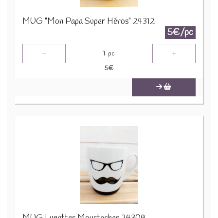
MUG "Mon Papa Super Héros" 24312
5€/pc
-
+
1
pc
5
€