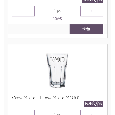
10.9€/pc
-
+
1
pc
10.9
€
Verre Mojito - I Love Mojito MOJ01
5.9€/pc