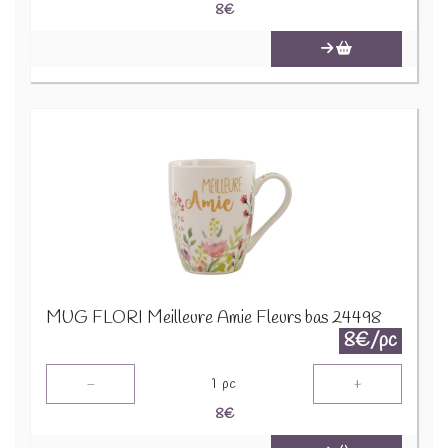
8
€
MUG FLORI Meilleure Amie Fleurs bas 24498
8€/pc
-
+
1
pc
8
€