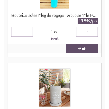
Bouteille isolée Mug de voyage Turquoise "Ma Potion Magique" MBISOT004
14.9€/pc
-
+
1
pc
14.9
€