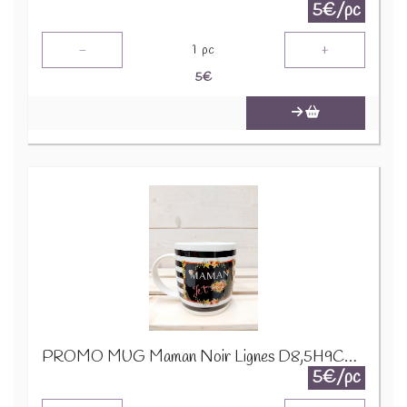
5€/pc
-
+
1
pc
5
€
PROMO MUG Maman Noir Lignes D8,5H9CM 23975
5€/pc