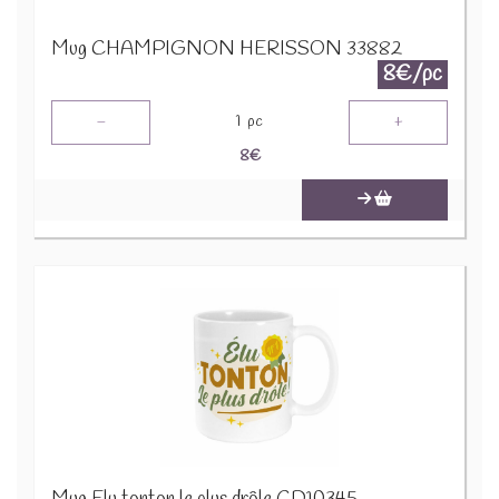
Mug CHAMPIGNON HERISSON 33882
8€/pc
-
+
1
pc
8
€