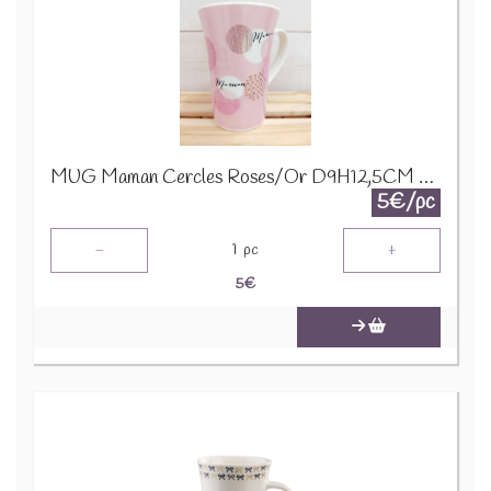
MUG Maman Cercles Roses/Or D9H12,5CM 24321
5€/pc
-
+
1
pc
5
€