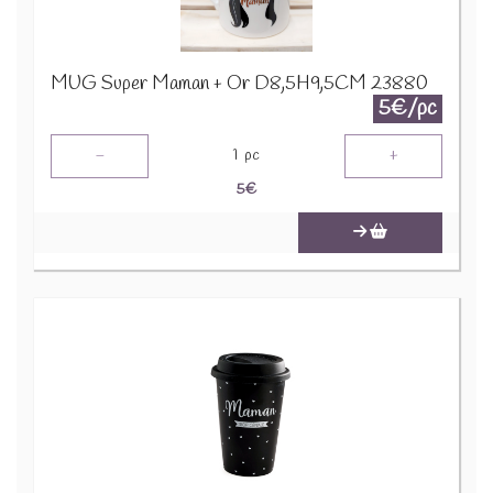
MUG Super Maman + Or D8,5H9,5CM 23880
5€/pc
-
+
1
pc
5
€