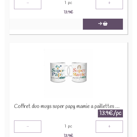
-
+
1
pc
13.9
€
Coffret duo mugs super papy mamie a paillettes CD9341B
13.9€/pc
-
+
1
pc
13.9
€