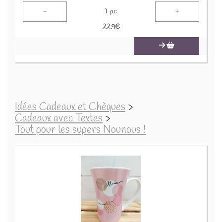
-
+
1
pc
22.9
€
Idées Cadeaux et Chèques
>
Cadeaux avec Textes
>
Tout pour les supers Nounous !