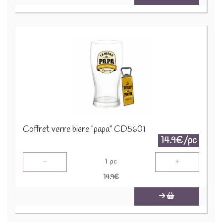
Coffret verre biere "papa" CD5601
14.9€/pc
-
+
1
pc
14.9
€