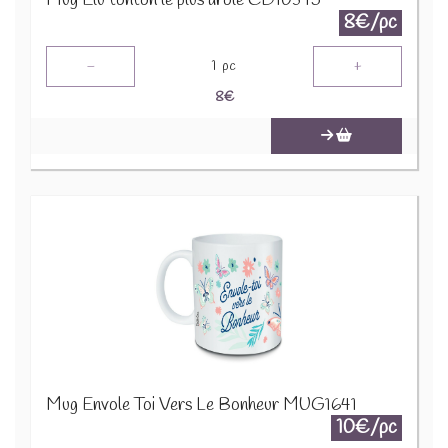
Mug Elu tonton le plus drôle CD10345
8€/pc
-
+
1
pc
8
€
Mug Envole Toi Vers Le Bonheur MUG1641
10€/pc