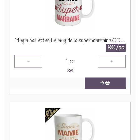
Mug a paillettes Le mug de la super marraine CD6943B
8€/pc
-
+
1
pc
8
€