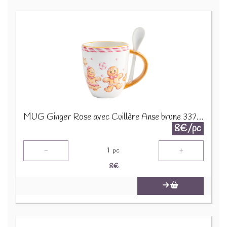
MUG Ginger Rose avec Cuillère Anse brune 33783
8€/pc
-
+
1
pc
8
€