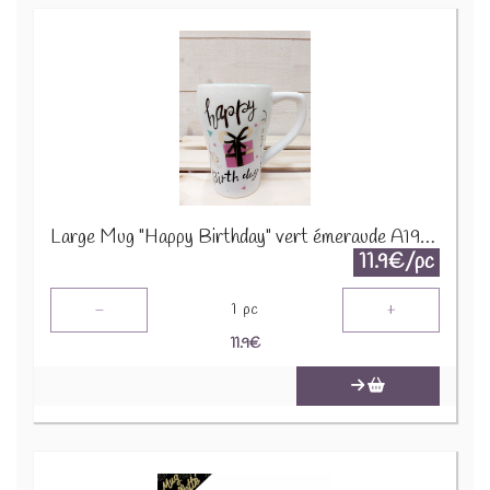
Large Mug "Happy Birthday" vert émeraude A195724
11.9€/pc
-
+
1
pc
11.9
€