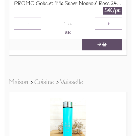
PROMO Gobelet "Ma Super Nounou" Rose 24139 1200
5€/pc
-
+
1
pc
5
€
Maison
>
Cuisine
>
Vaisselle