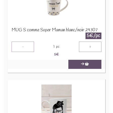
MUG S comme Super Maman blanc/noir 24307
5€/pc
-
+
1
pc
5
€