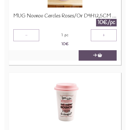
MUG Nounou Cercles Roses/Or D9H12,5CM 24320
10€/pc
-
+
1
pc
10
€