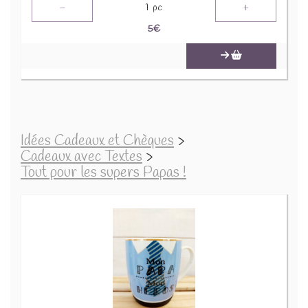
-
+
1
pc
5
€
Idées Cadeaux et Chèques
>
Cadeaux avec Textes
>
Tout pour les supers Papas !