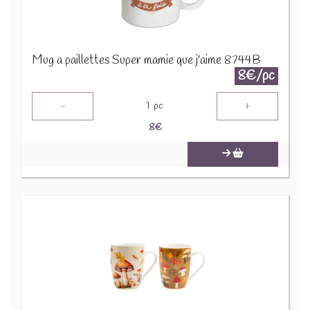
Mug a paillettes Super mamie que j'aime 8744B
8€/pc
-
+
1
pc
8
€