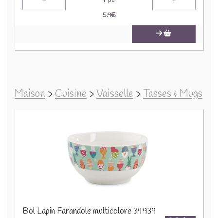
-
+
1
pc
5.9
€
Maison
>
Cuisine
>
Vaisselle
>
Tasses & Mugs
Bol Lapin Farandole multicolore 34939