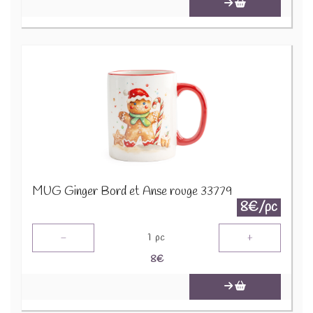
MUG Ginger Bord et Anse rouge 33779
8€/pc
-
+
1
pc
8
€