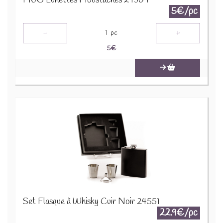
MUG Lunettes Moustaches 24309
5€/pc
-
+
1
pc
5
€
Set Flasque à Whisky Cuir Noir 24551
22.9€/pc