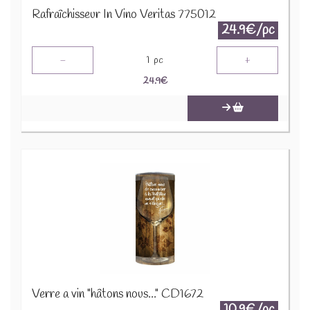
Rafraîchisseur In Vino Veritas 775012
24.9€/pc
-
+
1
pc
24.9
€
Verre a vin "hâtons nous..." CD1672