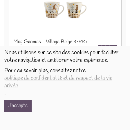
Mug Gnomes - Village Beige 33887
8€/pc
Nous utilisons sur ce site des cookies pour faciliter
votre navigation et améliorer votre expérience.
-
+
1
pc
Pour en savoir plus, consultez notre
8
€
politique de confidentialité et de respect de la vie
privée
.
J'accepte