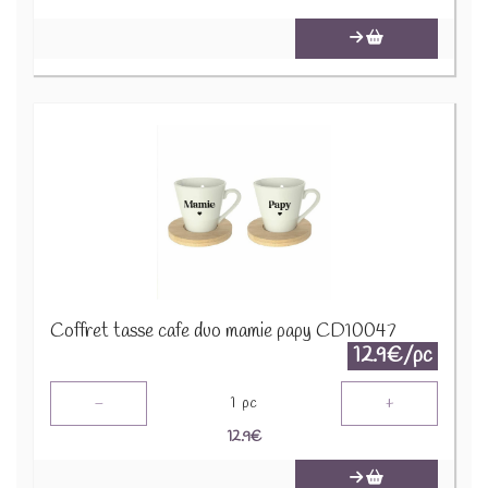
Coffret tasse cafe duo mamie papy CD10047
12.9€/pc
-
+
1
pc
12.9
€