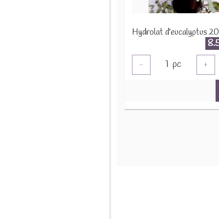
Hydrolat d'eucalyptus 2
8.
1
pc
-
+