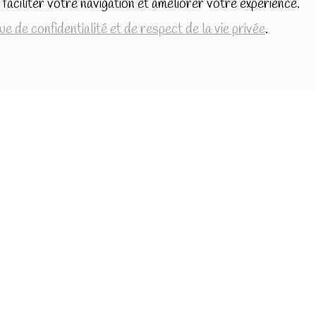
faciliter votre navigation et améliorer votre expérience.
7520 Templeuve
que de confidentialité et de respect de la vie privée
.
lescreasdechouks@gmail.com
+32.497.16.16.82
BE0849.325.169
Le
BOSSUT Gaëlle
en
Politique de confidentialité et de respect de la vie
privée
Conditions générales de vente