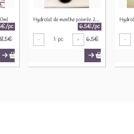
00ml
Hydrolat de menthe poivrée 200ml
Hydrol
5€/pc
6.5€/pc
8.5
€
1
pc
6.5
€
-
+
-