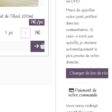
via DPD.
Merci de spécifier
at de Tilleul 200ml
votre point préféré
7€/pc
dans les
commentaires. Si
1
pc
7
€
+
celui-ci n'est pas
spécifié, je choisirai
automatiquement le
plus proche de votre
domicile.
Changer de lieu de récep
Paiement de
votre commande
Vous serez redirigé