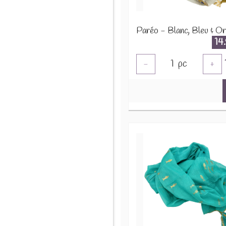
14
1
pc
-
+