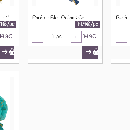
Paréo - Blanc, Bleu & Or - Motif Œil Protecteur NSMed-06
Paréo - Bleu Océan & Or - Motif Poisson NSMed-05
.9€/pc
14.9€/pc
14.9
€
1
pc
14.9
€
-
+
-