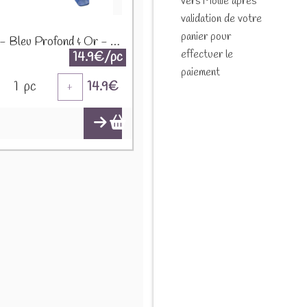
vers Mollie après
validation de votre
panier pour
Paréo - Bleu Profond & Or - Motif Œil Protecteur Peint à la Main NSMed-02
effectuer le
14.9€/pc
paiement
1
pc
14.9
€
+