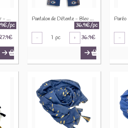
Caftan - Blanc, Bleu & Or - Motif Œil Protecteur NSMed-12
Pantalon de Détente - Bleu Profond & Or - Œil Protecteur NSMed-15
.9€/pc
36.9€/pc
27.9
€
1
pc
36.9
€
-
+
-