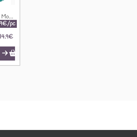
Paréo - Turquoise & Or - Motif Poisson NSMed-03
.9€/pc
14.9
€