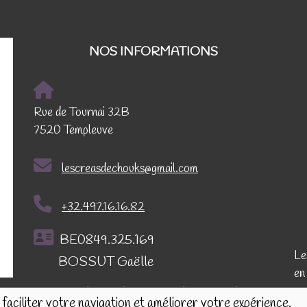
NOS INFORMATIONS
Rue de Tournai 32B
7520 Templeuve
lescreasdechouks@gmail.com
+32.497.16.16.82
BE0849.325.169
Le
BOSSUT Gaëlle
en
Politique de confidentialité et de respect de la vie
faciliter votre navigation et améliorer votre expérience.