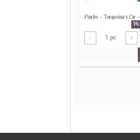
14
1
pc
-
+