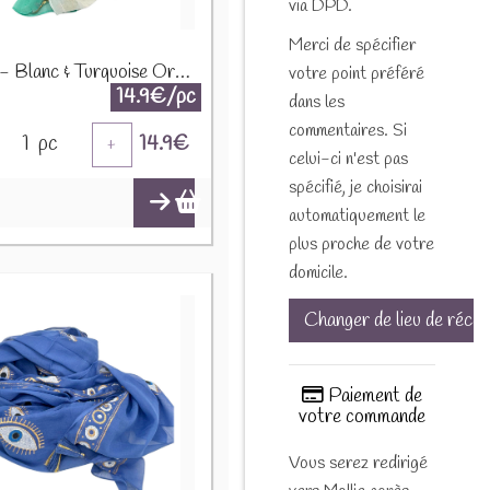
via DPD.
Merci de spécifier
Paréo - Blanc & Turquoise Or - Motif Tortue NSMed-04
votre point préféré
14.9€/pc
dans les
commentaires. Si
1
pc
14.9
€
+
celui-ci n'est pas
spécifié, je choisirai
automatiquement le
plus proche de votre
domicile.
Changer de lieu de récep
Paiement de
votre commande
Vous serez redirigé