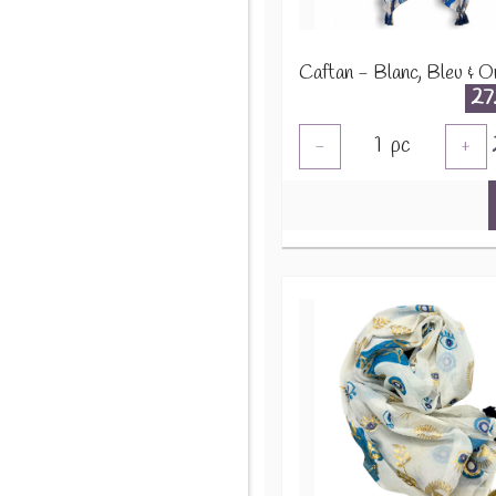
27
1
pc
-
+