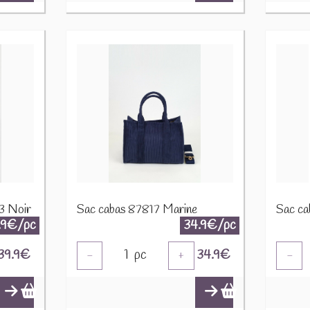
53 Noir
Sac cabas 87817 Marine
Sac ca
.9€/pc
34.9€/pc
39.9
€
1
pc
34.9
€
-
+
-