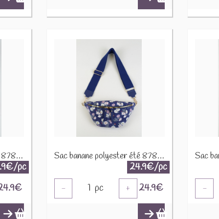
Sac banane polyester été 87808 Jaune soleil
Sac banane polyester été 87808 Marine
.9€/pc
24.9€/pc
24.9
€
1
pc
24.9
€
-
+
-