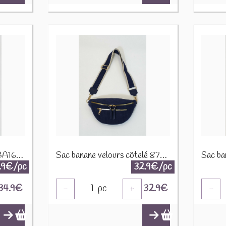
Sac banane toile canvas BA166 Vert d'eau
Sac banane velours côtelé 87782-2 Marine
.9€/pc
32.9€/pc
34.9
€
1
pc
32.9
€
-
+
-