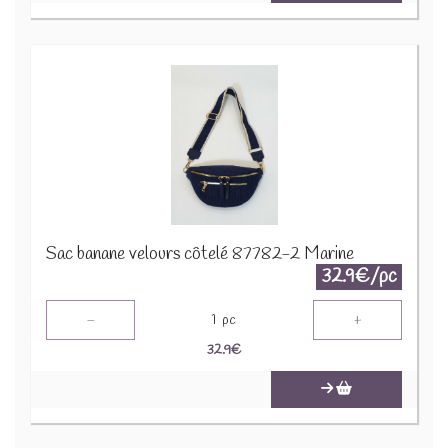
Sac banane velours côtelé 87782-2 Marine
32.9€/pc
-
+
1
pc
32.9
€