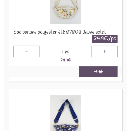
Sac banane polyester été 87808 Jaune soleil
24.9€/pc
-
+
1
pc
24.9
€