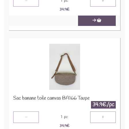
-
+
1
pc
34.9
€
Sac banane toile canvas BA166 Taupe
34.9€/pc
-
+
1
pc
34.9
€