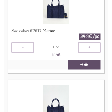
Sac cabas 87817 Marine
34.9€/pc
-
+
1
pc
34.9
€