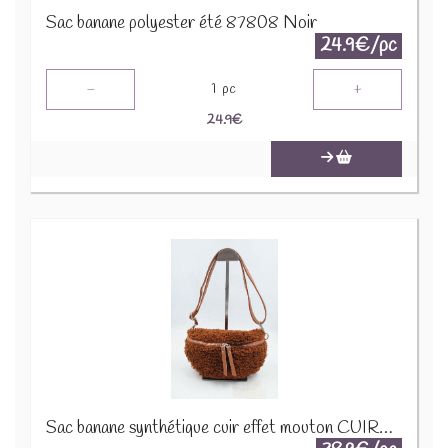
Sac banane polyester été 87808 Noir
24.9€/pc
-
+
1
pc
24.9
€
Sac banane synthétique cuir effet mouton CUIR-IT-876-3 Marron