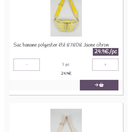
Sac banane polyester été 87808 Jaune citron
24.9€/pc
-
+
1
pc
24.9
€