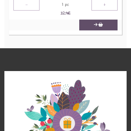
-
+
1
pc
32.9
€