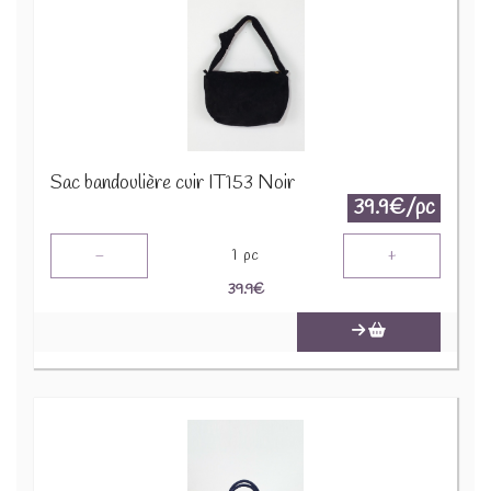
Sac bandoulière cuir IT153 Noir
39.9€/pc
-
+
1
pc
39.9
€