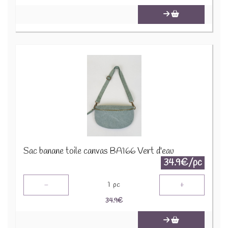
Sac banane toile canvas BA166 Vert d'eau
34.9€/pc
-
+
1
pc
34.9
€