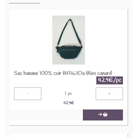
Sac banane 100% cuir BA163Da Bleu canard
42.9€/pc
-
+
1
pc
42.9
€