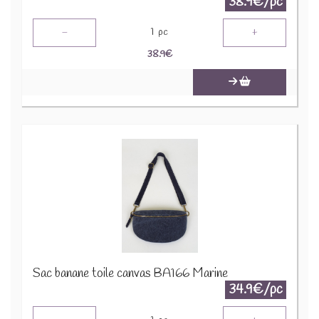
38.9€/pc
-
+
1
pc
38.9
€
Sac banane toile canvas BA166 Marine
34.9€/pc