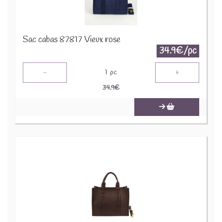
Sac cabas 87817 Vieux rose
34.9€/pc
-
+
1
pc
34.9
€