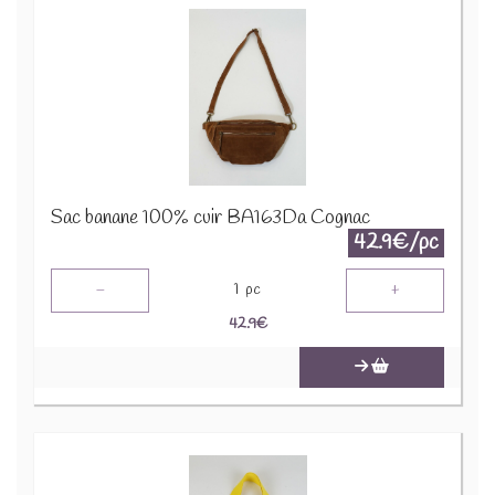
Sac banane 100% cuir BA163Da Cognac
42.9€/pc
-
+
1
pc
42.9
€