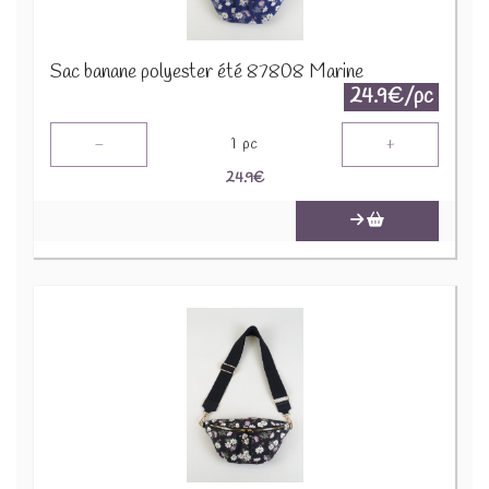
Sac banane polyester été 87808 Marine
24.9€/pc
-
+
1
pc
24.9
€