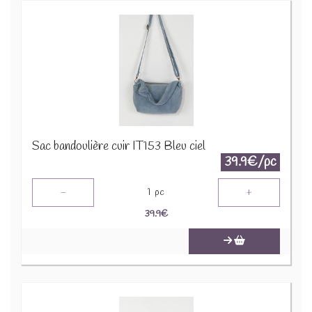
Sac bandoulière cuir IT153 Bleu ciel
39.9€/pc
-
+
1
pc
39.9
€