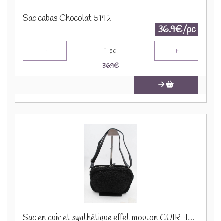
Sac cabas Chocolat 5142
36.9€/pc
-
+
1
pc
36.9
€
Sac en cuir et synthétique effet mouton CUIR-IT-939 Noir