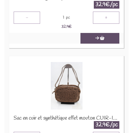
32.9€/pc
-
+
1
pc
32.9
€
Sac en cuir et synthétique effet mouton CUIR-IT-939 Marron foncé
32.9€/pc