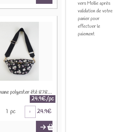
vers Mollie après
validation de votre
panier pour
effectuer le
paiement
Sac banane polyester été 87808 Noir
24.9€/pc
1
pc
24.9
€
+