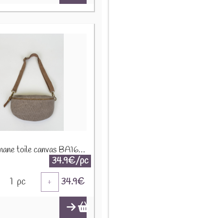
Sac banane toile canvas BA166 Taupe
34.9€/pc
1
pc
34.9
€
+