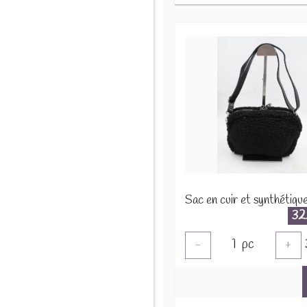
32
1
pc
-
+