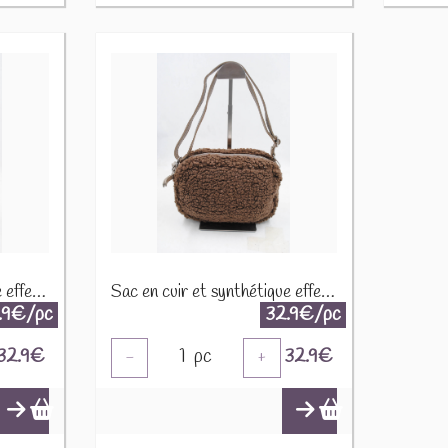
Sac en cuir et synthétique effet mouton CUIR-IT-939 Noir
Sac en cuir et synthétique effet mouton CUIR-IT-939 Marron foncé
.9€/pc
32.9€/pc
32.9
€
1
pc
32.9
€
-
+