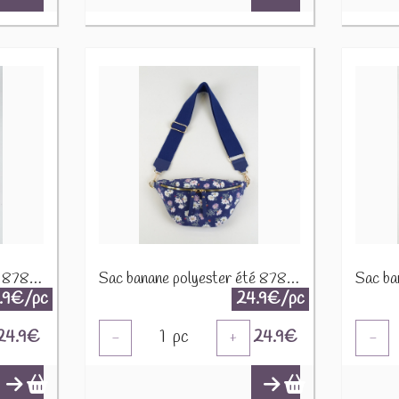
Sac banane polyester été 87808 Jaune soleil
Sac banane polyester été 87808 Marine
.9€/pc
24.9€/pc
24.9
€
1
pc
24.9
€
-
+
-