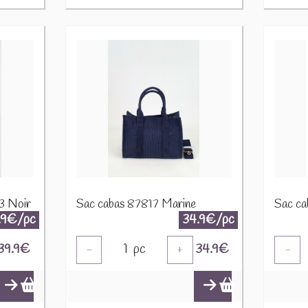
53 Noir
Sac cabas 87817 Marine
Sac ca
.9€/pc
34.9€/pc
39.9
€
1
pc
34.9
€
-
+
-