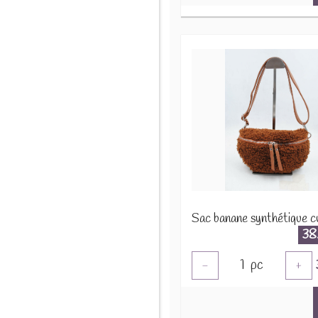
38
1
pc
-
+