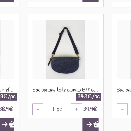
Sac banane synthétique cuir effet mouton CUIR-IT-876-3 Marron
Sac banane toile canvas BA166 Marine
.9€/pc
34.9€/pc
38.9
€
1
pc
34.9
€
-
+
-