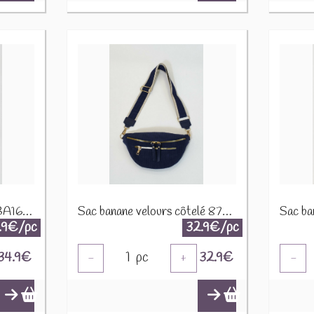
Sac banane toile canvas BA166 Vert d'eau
Sac banane velours côtelé 87782-2 Marine
.9€/pc
32.9€/pc
34.9
€
1
pc
32.9
€
-
+
-