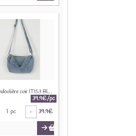
Sac bandoulière cuir IT153 Bleu ciel
39.9€/pc
1
pc
39.9
€
+