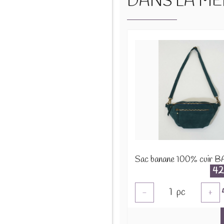
DANS LA MÊM
42
1
pc
-
+