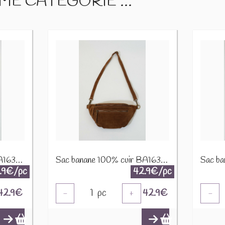
E CATÉGORIE ...
Sac banane 100% cuir BA163Da Bleu canard
Sac banane 100% cuir BA163Da Cognac
.9€/pc
42.9€/pc
42.9
€
1
pc
42.9
€
-
+
-