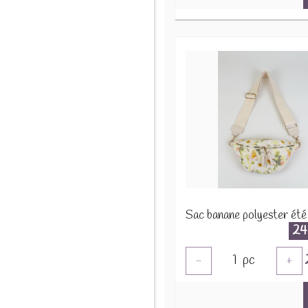
24
1
pc
-
+