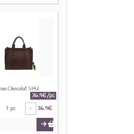
bas Chocolat 5142
36.9€/pc
1
pc
36.9
€
+