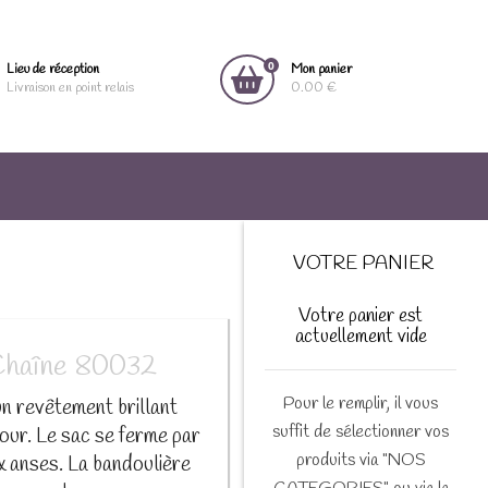
0
Lieu de réception
Mon panier
Livraison en point relais
0.00 €
VOTRE PANIER
Votre panier est
actuellement vide
| Chaîne 80032
Pour le remplir, il vous
un revêtement brillant
suffit de sélectionner vos
tour. Le sac se ferme par
produits via "NOS
x anses. La bandoulière