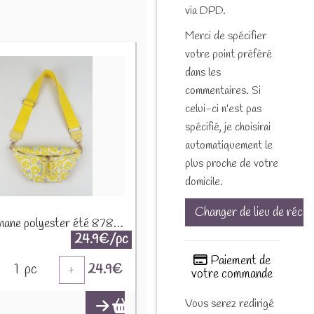
via DPD.
Merci de spécifier
votre point préféré
dans les
commentaires. Si
celui-ci n'est pas
spécifié, je choisirai
automatiquement le
plus proche de votre
domicile.
Changer de lieu de récep
Sac banane polyester été 87808 Jaune citron
24.9€/pc
Paiement de
1
pc
24.9
€
+
votre commande
Vous serez redirigé