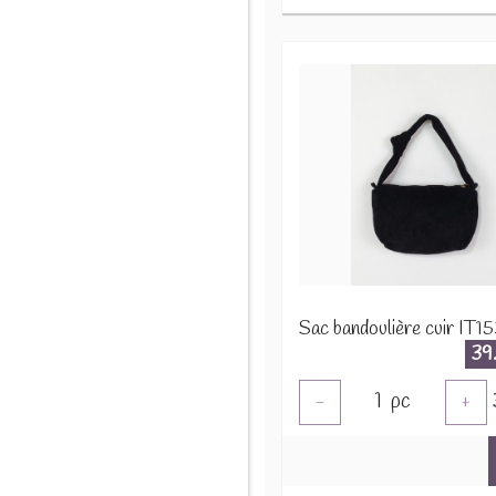
Sac bandoulière cuir IT1
39
1
pc
-
+