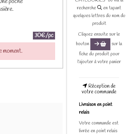
CATEGORIES" ou via la
 une poche
recherche
en tapant
sière.
quelques lettres du nom du
produit
Cliquez ensuite sur le
30€/pc
bouton
sur la
le moment.
fiche du produit pour
l'ajouter à votre panier
Réception de
votre commande
Livraison en point
relais
Votre commande est
livrée en point relais