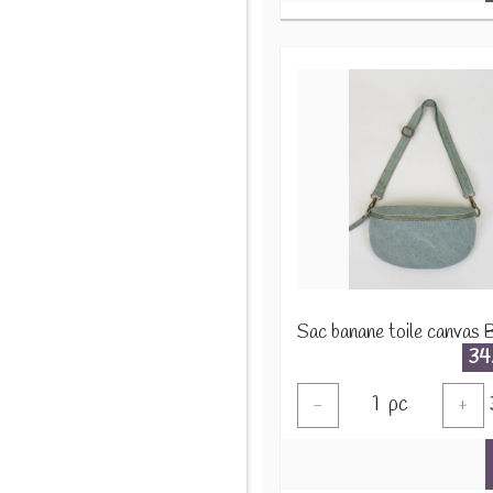
34
1
pc
-
+