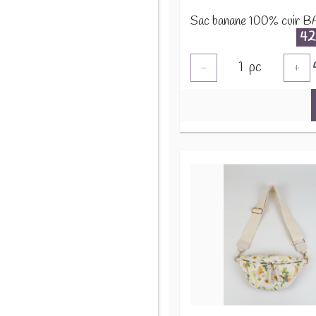
42
1
pc
-
+