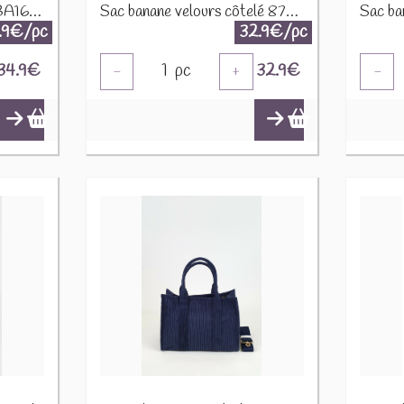
Sac banane toile canvas BA166 Vert d'eau
Sac banane velours côtelé 87782-2 Marine
.9€/pc
32.9€/pc
34.9
€
1
pc
32.9
€
-
+
-