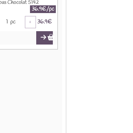
bas Chocolat 5142
36.9€/pc
1
pc
36.9
€
+