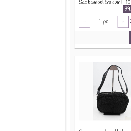
Sac bandoulière cuir IT1
39
1
pc
-
+