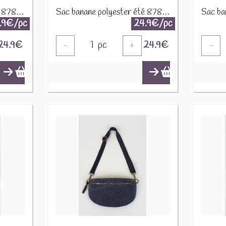
Sac banane polyester été 87808 Jaune soleil
Sac banane polyester été 87808 Marine
.9€/pc
24.9€/pc
24.9
€
1
pc
24.9
€
-
+
-