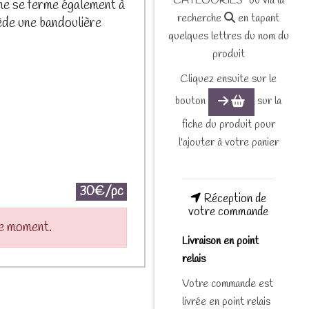
CATEGORIES" ou via la
ême se ferme également à
recherche
en tapant
sède une bandoulière
quelques lettres du nom du
produit
Cliquez ensuite sur le
bouton
sur la
fiche du produit pour
l'ajouter à votre panier
30€/pc
Réception de
votre commande
le moment.
Livraison en point
relais
Votre commande est
livrée en point relais