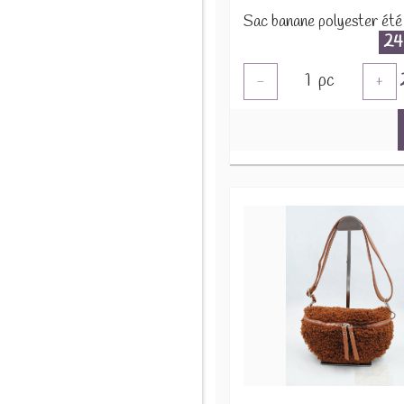
24
1
pc
-
+