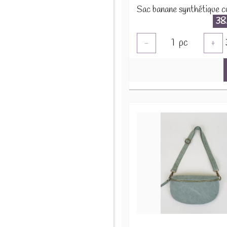
38
1
pc
-
+