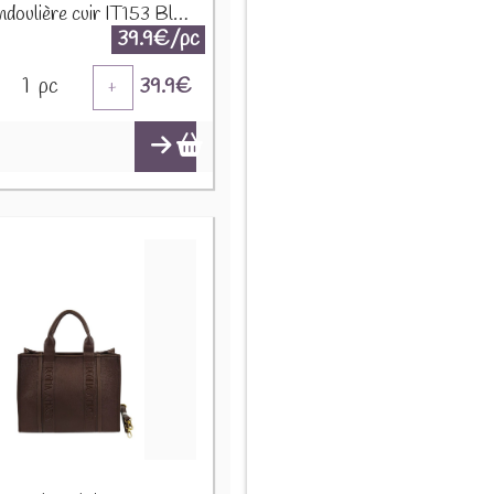
Sac bandoulière cuir IT153 Bleu ciel
39.9€/pc
1
pc
39.9
€
+