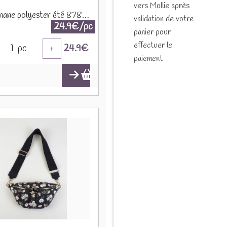
vers Mollie après
Sac banane polyester été 87808 Jaune citron
validation de votre
24.9€/pc
panier pour
effectuer le
1
pc
24.9
€
+
paiement