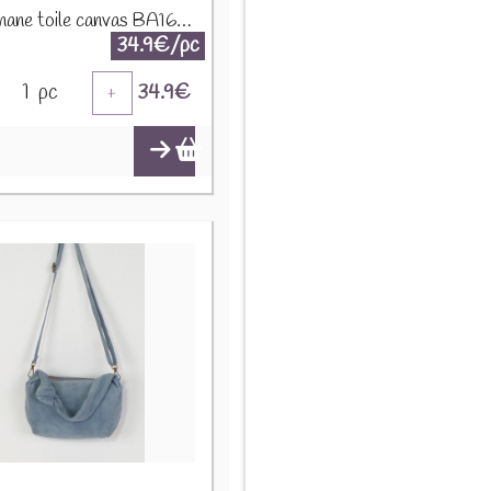
Sac banane toile canvas BA166 Taupe
34.9€/pc
1
pc
34.9
€
+