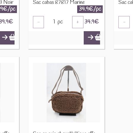
53 Noir
Sac cabas 87817 Marine
Sac ca
.9€/pc
34.9€/pc
39.9
€
1
pc
34.9
€
-
+
-