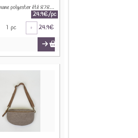
Sac banane polyester été 87808 Noir
24.9€/pc
1
pc
24.9
€
+