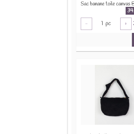
34
1
pc
-
+