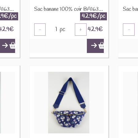
Sac banane 100% cuir BA163Da Bleu canard
Sac banane 100% cuir BA163Da Cognac
.9€/pc
42.9€/pc
42.9
€
1
pc
42.9
€
-
+
-