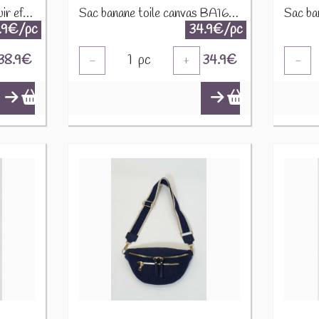
Sac banane synthétique cuir effet mouton CUIR-IT-876-3 Marron
Sac banane toile canvas BA166 Marine
.9€/pc
34.9€/pc
38.9
€
1
pc
34.9
€
-
+
-