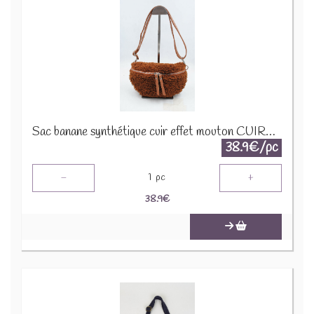
Sac banane synthétique cuir effet mouton CUIR-IT-876-3 Marron
38.9€/pc
-
+
1
pc
38.9
€