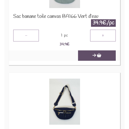
Sac banane toile canvas BA166 Vert d'eau
34.9€/pc
-
+
1
pc
34.9
€