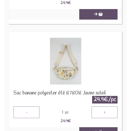
24.9
€
Sac banane polyester été 87808 Jaune soleil
24.9€/pc
-
+
1
pc
24.9
€