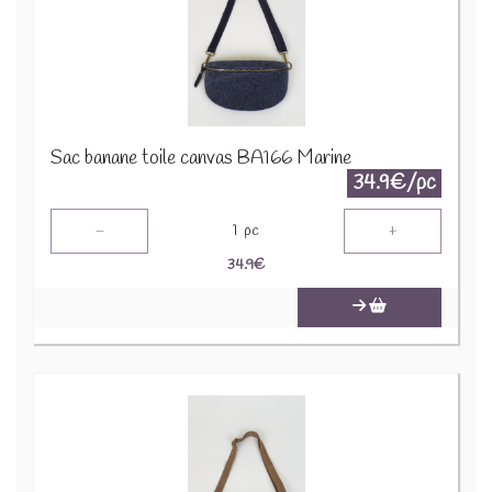
Sac banane toile canvas BA166 Marine
34.9€/pc
-
+
1
pc
34.9
€