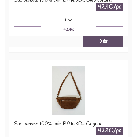
Sac banane 100% cuir BA163Da Bleu canard
42.9€/pc
-
+
1
pc
42.9
€
Sac banane 100% cuir BA163Da Cognac
42.9€/pc