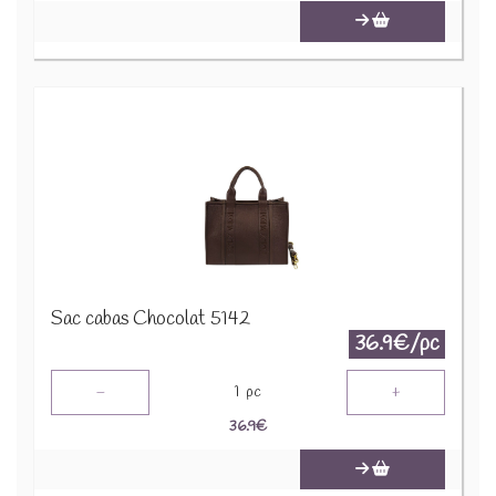
Sac cabas Chocolat 5142
36.9€/pc
-
+
1
pc
36.9
€