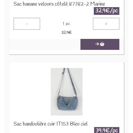
Sac banane velours côtelé 87782-2 Marine
32.9€/pc
-
+
1
pc
32.9
€
Sac bandoulière cuir IT153 Bleu ciel
39.9€/pc