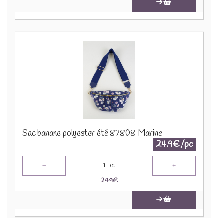
Sac banane polyester été 87808 Marine
24.9€/pc
-
+
1
pc
24.9
€