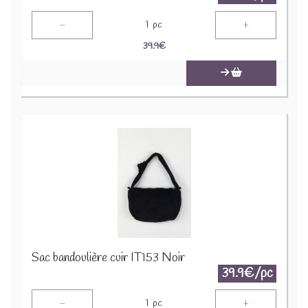
-
+
1
pc
39.9
€
Sac bandoulière cuir IT153 Noir
39.9€/pc
-
+
1
pc