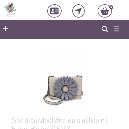
0
Sac à bandoulière en similicuir |