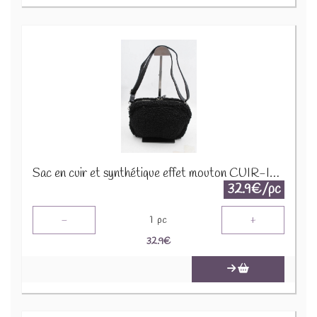
Sac en cuir et synthétique effet mouton CUIR-IT-939 Noir
32.9€/pc
-
+
1
pc
32.9
€