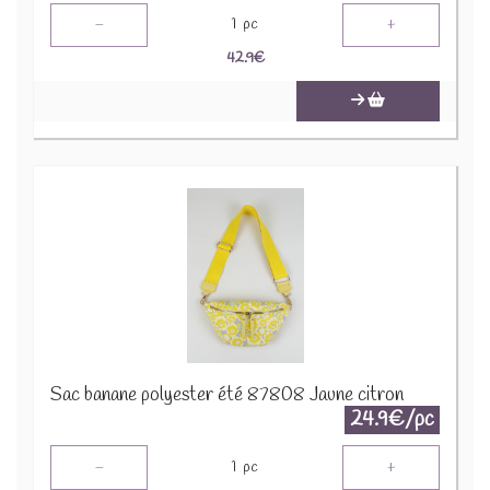
-
+
1
pc
42.9
€
Sac banane polyester été 87808 Jaune citron
24.9€/pc
-
+
1
pc