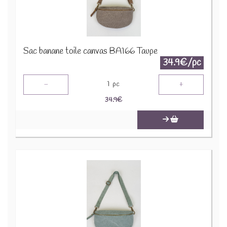
Sac banane toile canvas BA166 Taupe
34.9€/pc
-
+
1
pc
34.9
€