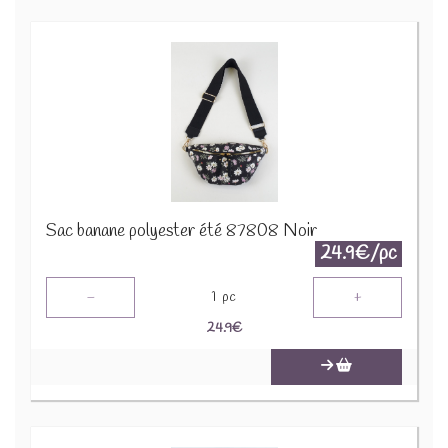
Sac banane polyester été 87808 Noir
24.9€/pc
-
+
1
pc
24.9
€