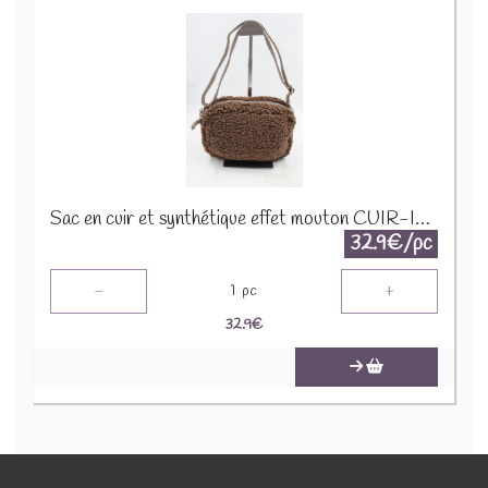
Sac en cuir et synthétique effet mouton CUIR-IT-939 Marron foncé
32.9€/pc
-
+
1
pc
32.9
€