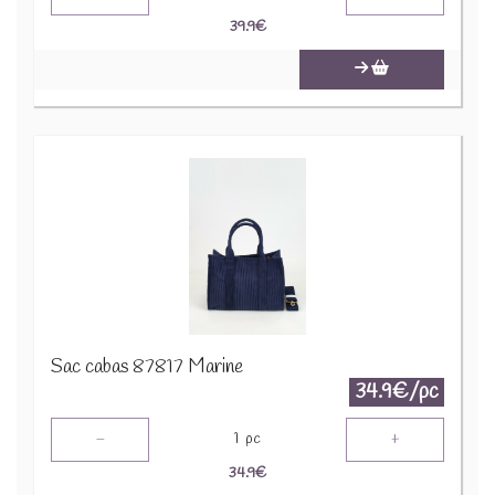
39.9
€
Sac cabas 87817 Marine
34.9€/pc
-
+
1
pc
34.9
€