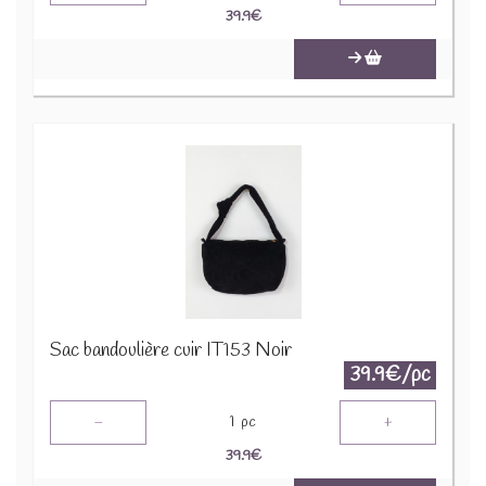
39.9
€
Sac bandoulière cuir IT153 Noir
39.9€/pc
-
+
1
pc
39.9
€