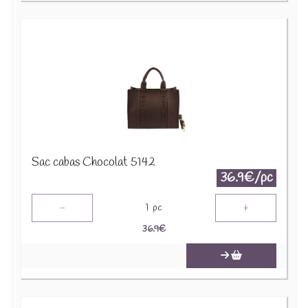
Sac cabas Chocolat 5142
36.9€/pc
-
+
1
pc
36.9
€