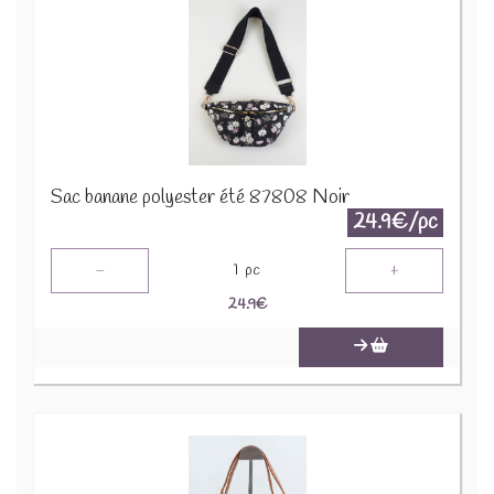
Sac banane polyester été 87808 Noir
24.9€/pc
-
+
1
pc
24.9
€