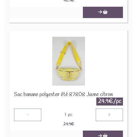
42.9
€
Sac banane polyester été 87808 Jaune citron
24.9€/pc
-
+
1
pc
24.9
€