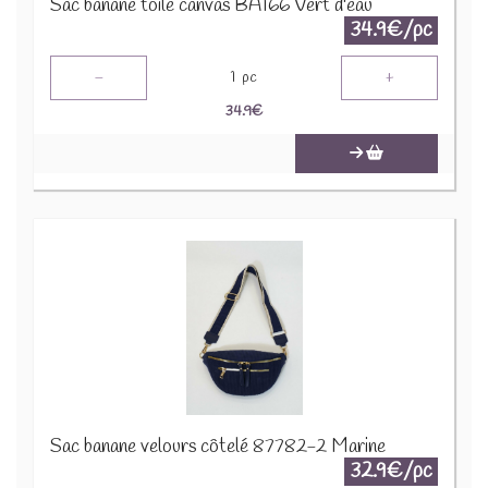
Sac banane toile canvas BA166 Vert d'eau
34.9€/pc
-
+
1
pc
34.9
€
Sac banane velours côtelé 87782-2 Marine
32.9€/pc