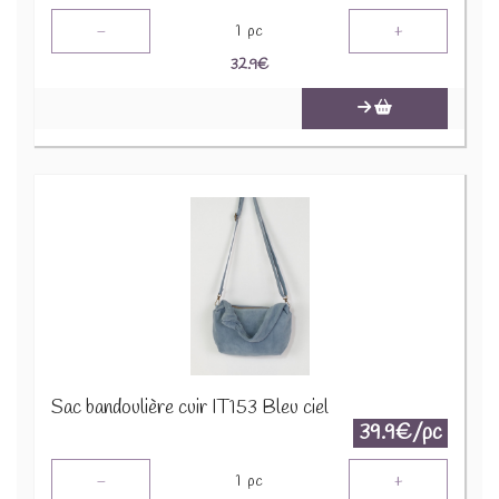
-
+
1
pc
32.9
€
Sac bandoulière cuir IT153 Bleu ciel
39.9€/pc
-
+
1
pc