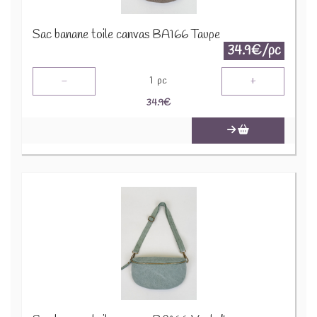
Sac banane toile canvas BA166 Taupe
34.9€/pc
-
+
1
pc
34.9
€