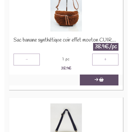
Sac banane synthétique cuir effet mouton CUIR-IT-876-3 Marron
38.9€/pc
-
+
1
pc
38.9
€