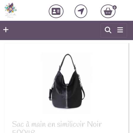
0
Sac à main en similicuir Noir