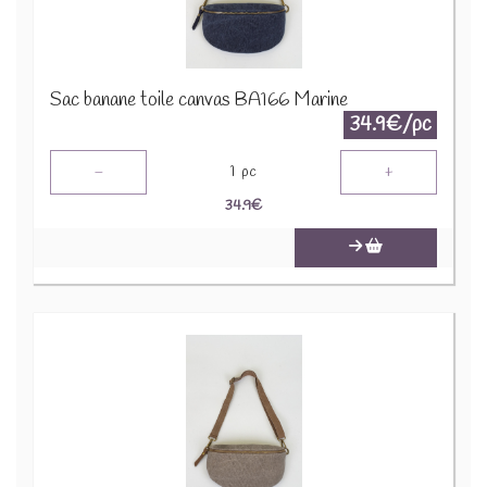
Sac banane toile canvas BA166 Marine
34.9€/pc
-
+
1
pc
34.9
€