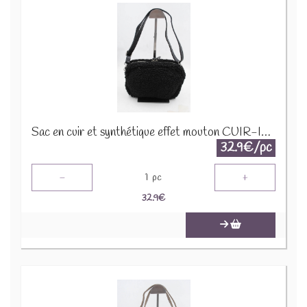
Sac en cuir et synthétique effet mouton CUIR-IT-939 Noir
32.9€/pc
-
+
1
pc
32.9
€