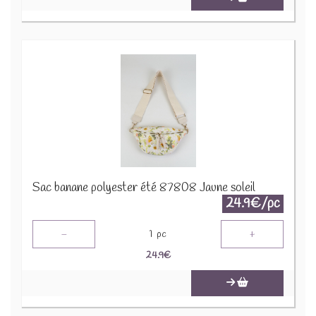
Sac banane polyester été 87808 Jaune soleil
24.9€/pc
-
+
1
pc
24.9
€