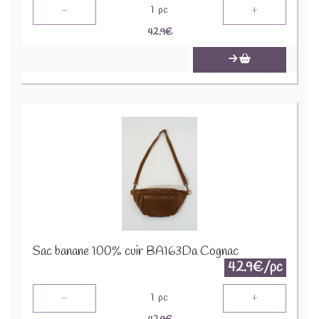
-
+
1
pc
42.9
€
Sac banane 100% cuir BA163Da Cognac
42.9€/pc
-
+
1
pc