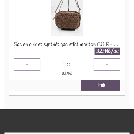
Sac en cuir et synthétique effet mouton CUIR-IT-939 Marron foncé
32.9€/pc
-
+
1
pc
32.9
€