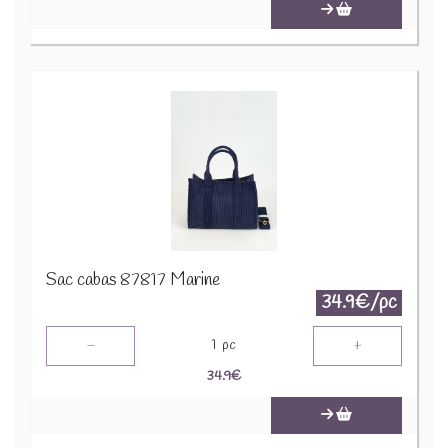
Sac cabas 87817 Marine
34.9€/pc
-
+
1
pc
34.9
€