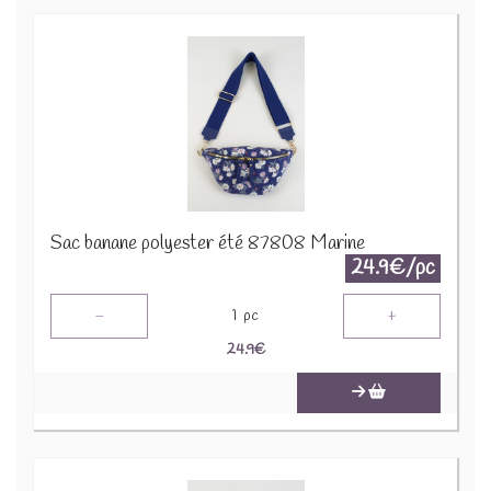
Sac banane polyester été 87808 Marine
24.9€/pc
-
+
1
pc
24.9
€