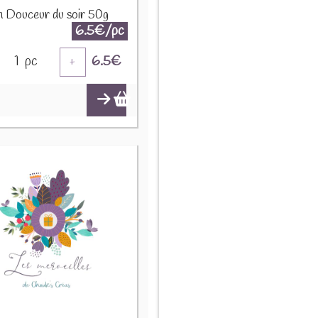
on Douceur du soir 50g
6.5€/pc
1
pc
6.5
€
+