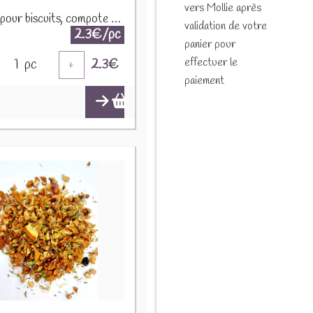
vers Mollie après
Epices pour biscuits, compote et crumble 30g
validation de votre
2.3€/pc
panier pour
effectuer le
1
pc
2.3
€
+
paiement