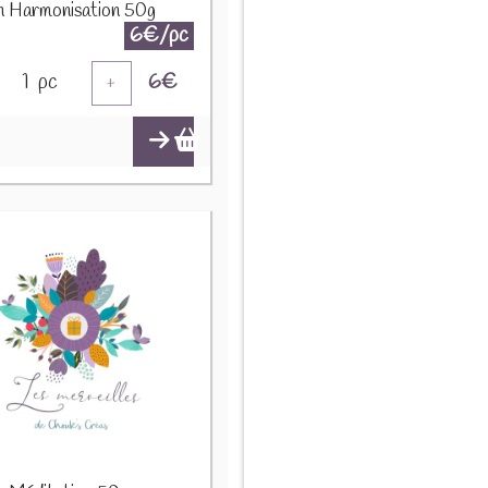
on Harmonisation 50g
6€/pc
1
pc
6
€
+