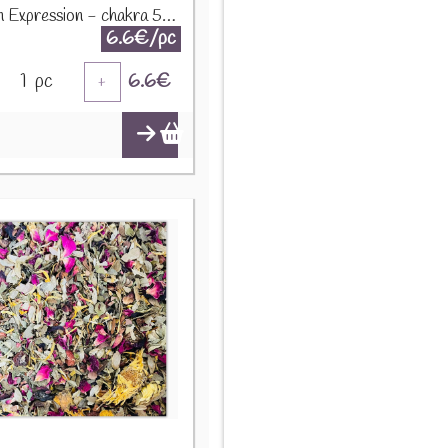
Infusion Expression - chakra 5 - 50g
6.6€/pc
1
pc
6.6
€
+