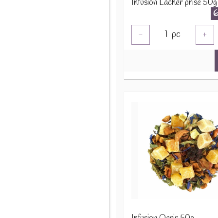
Infusion Lâcher prise 50g
1
pc
-
+