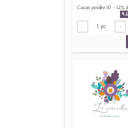
4.
1
pc
-
+