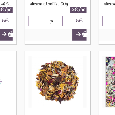
Infusion Equilibre (Digestion) 50g
Infusion Etouf'feu 50g
6€/pc
6€/pc
6
€
1
pc
6
€
-
+
-