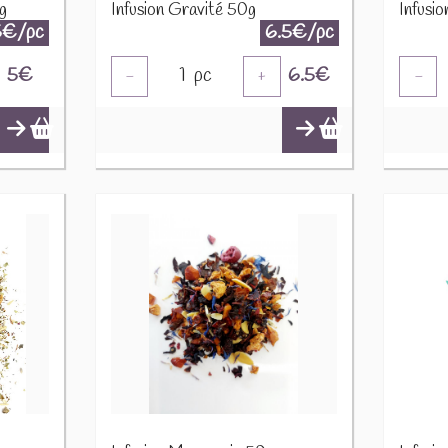
g
Infusion Gravité 50g
Infusi
5€/pc
6.5€/pc
5
€
1
pc
6.5
€
-
+
-