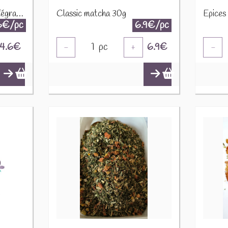
Cacao poudre 10 - 12% dégraissé torréfié 100g
Classic matcha 30g
6€/pc
6.9€/pc
4.6
€
1
pc
6.9
€
-
+
-