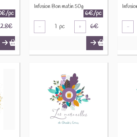
Infusion Bon matin 50g
Infusi
8€/pc
6€/pc
2.8
€
1
pc
6
€
-
+
-