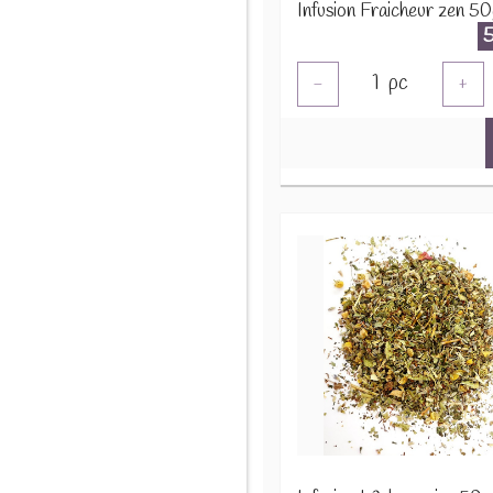
Infusion Fraicheur zen 50
1
pc
-
+