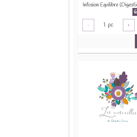
1
pc
-
+