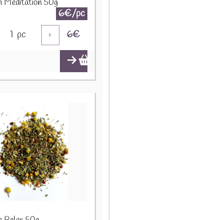
on Méditation 50g
6€/pc
1
pc
6
€
+