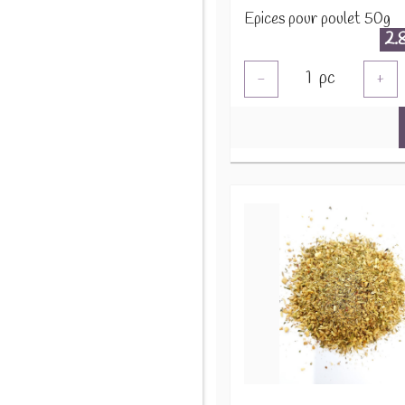
Epices pour poulet 50g
2.
1
pc
-
+