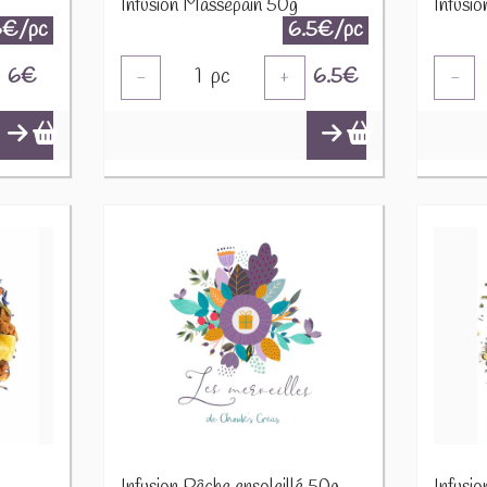
Infusion Massepain 50g
Infusi
6€/pc
6.5€/pc
6
€
1
pc
6.5
€
-
+
-