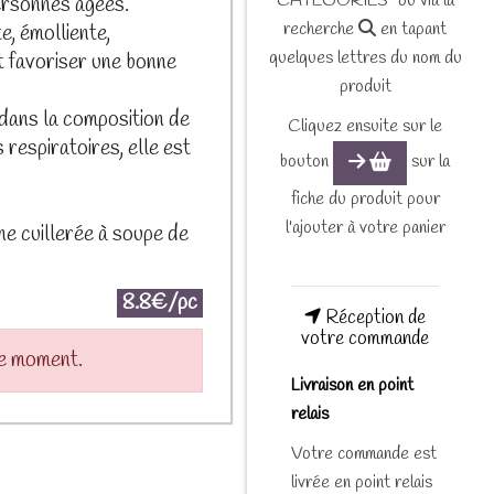
CATEGORIES" ou via la
personnes âgées.
recherche
en tapant
, émolliente,
quelques lettres du nom du
et favoriser une bonne
produit
 dans la composition de
Cliquez ensuite sur le
respiratoires, elle est
bouton
sur la
fiche du produit pour
l'ajouter à votre panier
ne cuillerée à soupe de
8.8€/pc
Réception de
votre commande
le moment.
Livraison en point
relais
Votre commande est
livrée en point relais