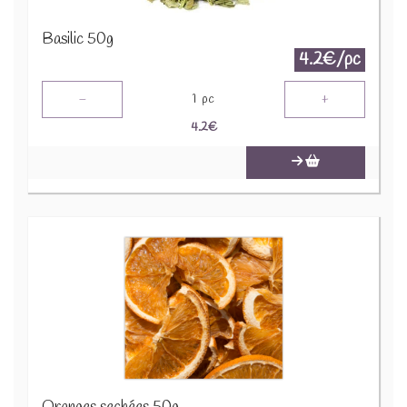
Basilic 50g
4.2€/pc
-
+
1
pc
4.2
€