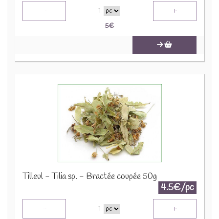
-
+
1
5
€
Tilleul - Tilia sp. - Bractée coupée 50g
4.5€/pc
-
+
1