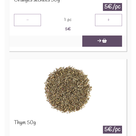
Oranges sechées 50g
5€/pc
-
+
1
pc
5
€
Thym 50g
5€/pc