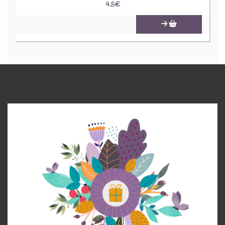
4.5
€