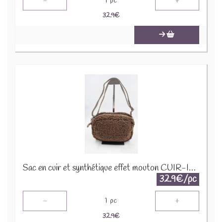
-
+
1
pc
32.9
€
Sac en cuir et synthétique effet mouton CUIR-IT-939 Marron foncé
32.9€/pc
-
+
1
pc
32.9
€