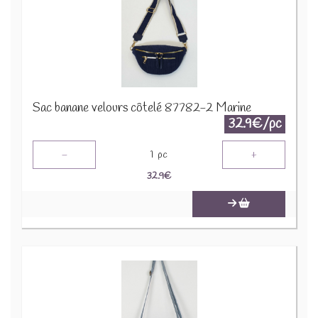
Sac banane velours côtelé 87782-2 Marine
32.9€/pc
-
+
1
pc
32.9
€