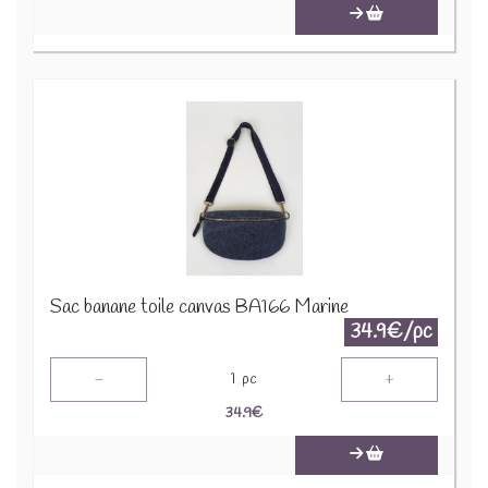
Sac banane toile canvas BA166 Marine
34.9€/pc
-
+
1
pc
34.9
€