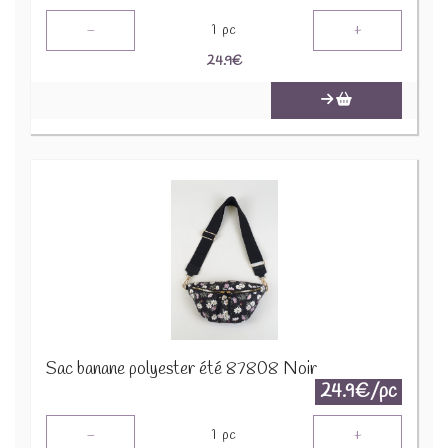
-
+
1
pc
24.9
€
Sac banane polyester été 87808 Noir
24.9€/pc
-
+
1
pc