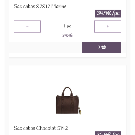
Sac cabas 87817 Marine
34.9€/pc
-
+
1
pc
34.9
€
Sac cabas Chocolat 5142