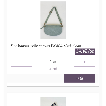
Sac banane toile canvas BA166 Vert d'eau
34.9€/pc
-
+
1
pc
34.9
€