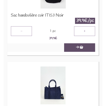
Sac bandoulière cuir IT153 Noir
39.9€/pc
-
+
1
pc
39.9
€