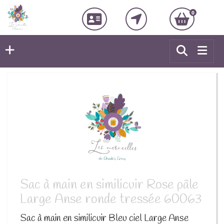
0
Sac à main en similicuir Rose pâle
Large Anse ronde tressée 60063
Sac à main en similicuir Bleu ciel Large Anse