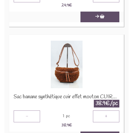
24.9
€
Sac banane synthétique cuir effet mouton CUIR-IT-876-3 Marron
38.9€/pc
-
+
1
pc
38.9
€