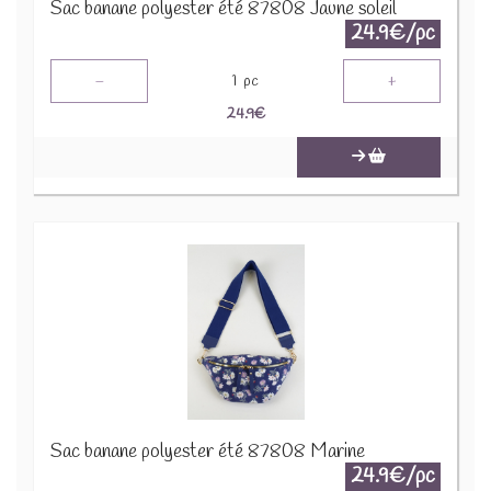
Sac banane polyester été 87808 Jaune soleil
24.9€/pc
-
+
1
pc
24.9
€
Sac banane polyester été 87808 Marine
24.9€/pc