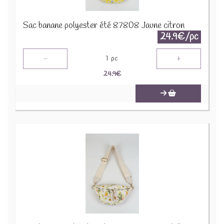
Sac banane polyester été 87808 Jaune citron
24.9€/pc
-
+
1
pc
24.9
€