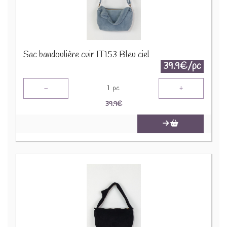
Sac bandoulière cuir IT153 Bleu ciel
39.9€/pc
-
+
1
pc
39.9
€