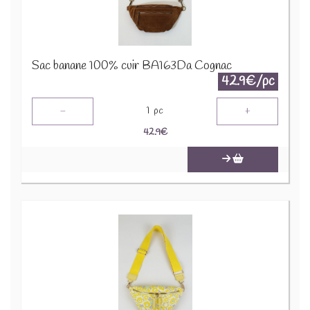
Sac banane 100% cuir BA163Da Cognac
42.9€/pc
-
+
1
pc
42.9
€