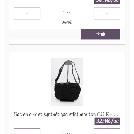
36.9€/pc
-
+
1
pc
36.9
€
Sac en cuir et synthétique effet mouton CUIR-IT-939 Noir
32.9€/pc