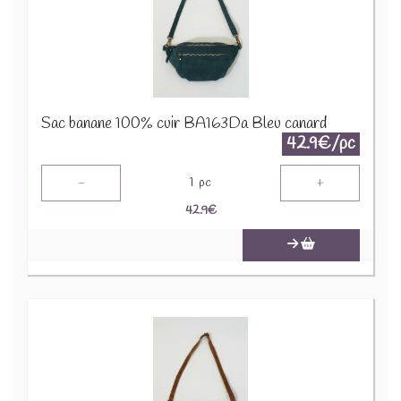
Sac banane 100% cuir BA163Da Bleu canard
42.9€/pc
-
+
1
pc
42.9
€