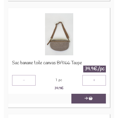
Sac banane toile canvas BA166 Taupe
34.9€/pc
-
+
1
pc
34.9
€