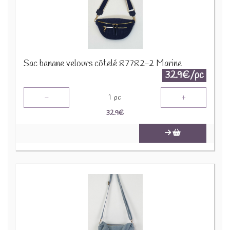
Sac banane velours côtelé 87782-2 Marine
32.9€/pc
-
+
1
pc
32.9
€