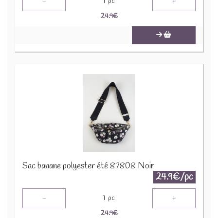
-
+
1
pc
24.9
€
Sac banane polyester été 87808 Noir
24.9€/pc
-
+
1
pc
24.9
€