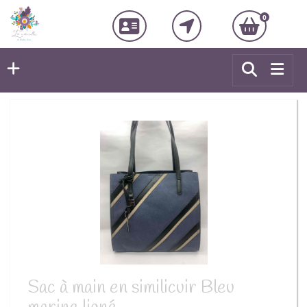
0
Sac à main en similicuir Bleu