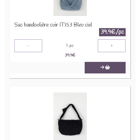
Sac bandoulière cuir IT153 Bleu ciel
39.9€/pc
-
+
1
pc
39.9
€