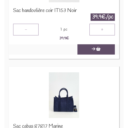
Sac bandoulière cuir IT153 Noir
39.9€/pc
-
+
1
pc
39.9
€
Sac cabas 87817 Marine