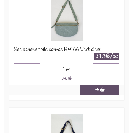
Sac banane toile canvas BA166 Vert d'eau
34.9€/pc
-
+
1
pc
34.9
€