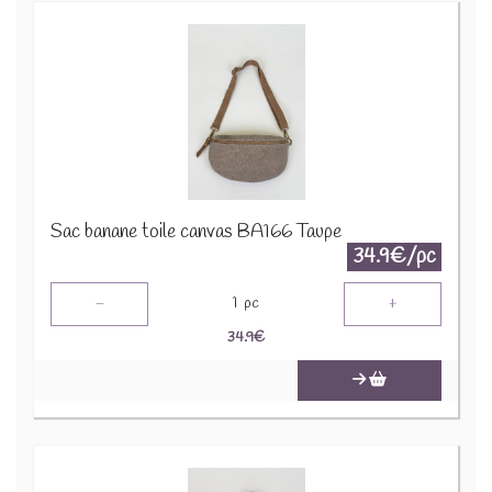
Sac banane toile canvas BA166 Taupe
34.9€/pc
-
+
1
pc
34.9
€