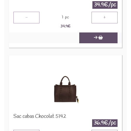
34.9€/pc
-
+
1
pc
34.9
€
Sac cabas Chocolat 5142
36.9€/pc