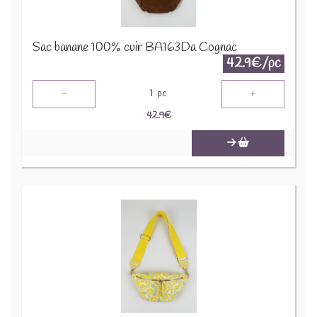
Sac banane 100% cuir BA163Da Cognac
42.9€/pc
-
+
1
pc
42.9
€