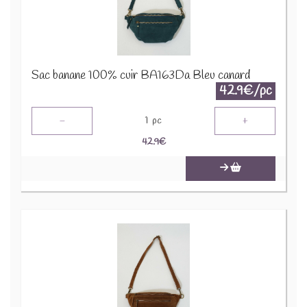
Sac banane 100% cuir BA163Da Bleu canard
42.9€/pc
-
+
1
pc
42.9
€