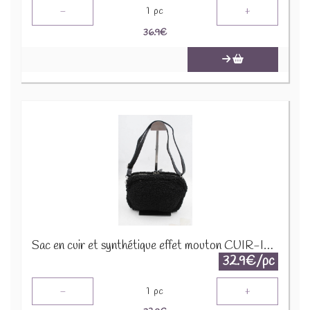
-
+
1
pc
36.9
€
Sac en cuir et synthétique effet mouton CUIR-IT-939 Noir
32.9€/pc
-
+
1
pc