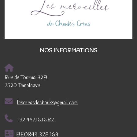
NOS INFORMATIONS
Rue de Tournai 32B
7520 Templeuve
lescreasdechouks@gmail.com
+32.497.16.16.82
BE0849.325.169