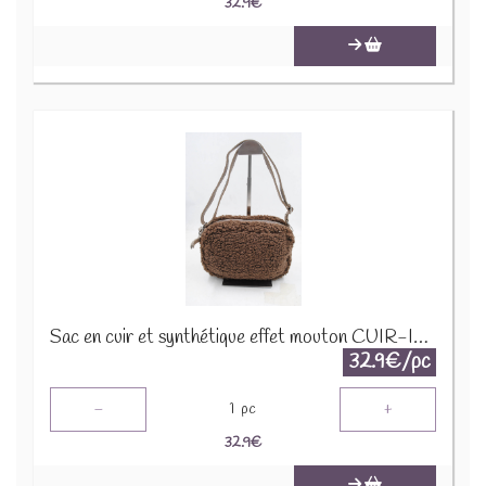
32.9
€
Sac en cuir et synthétique effet mouton CUIR-IT-939 Marron foncé
32.9€/pc
-
+
1
pc
32.9
€