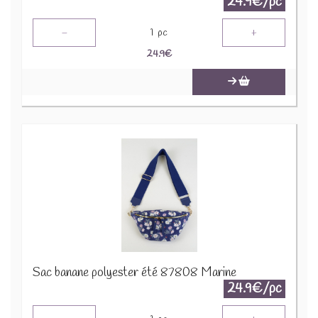
24.9€/pc
-
+
1
pc
24.9
€
Sac banane polyester été 87808 Marine
24.9€/pc