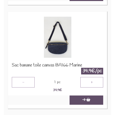
Sac banane toile canvas BA166 Marine
34.9€/pc
-
+
1
pc
34.9
€