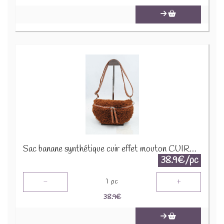
Sac banane synthétique cuir effet mouton CUIR-IT-876-3 Marron
38.9€/pc
-
+
1
pc
38.9
€