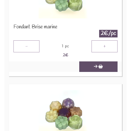
Fondant Brise marine
2€/pc
-
+
1
pc
2
€