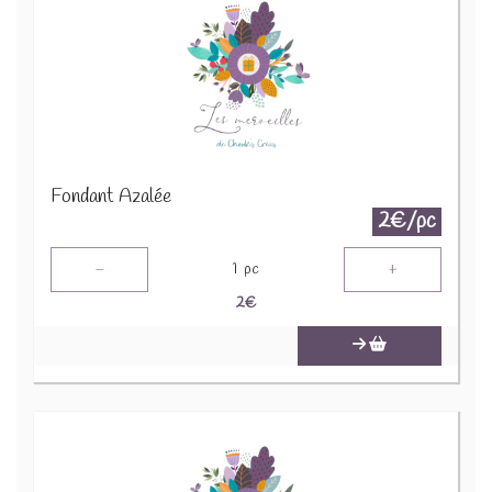
Fondant Azalée
2€/pc
-
+
1
pc
2
€