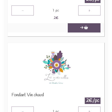
-
+
1
pc
2
€
Fondant Vin chaud
2€/pc
-
+
1
pc