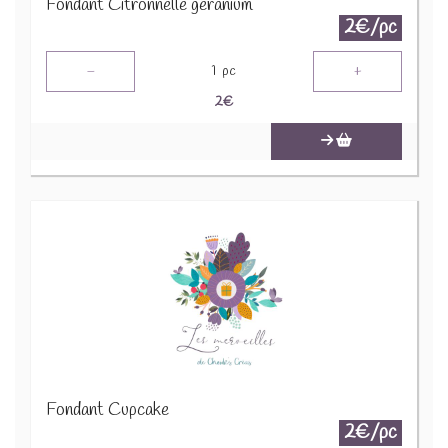
Fondant Citronnelle géranium
2€/pc
-
+
1
pc
2
€
Fondant Cupcake
2€/pc