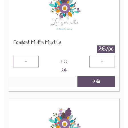
Fondant Muffin Myrtille
2€/pc
-
+
1
pc
2
€