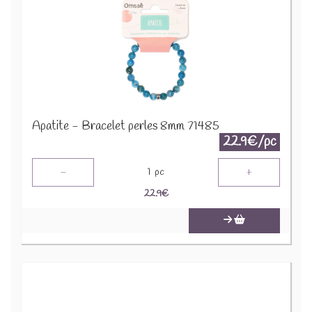
Apatite - Bracelet perles 8mm 71485
22.9€/pc
-
+
1
pc
22.9
€