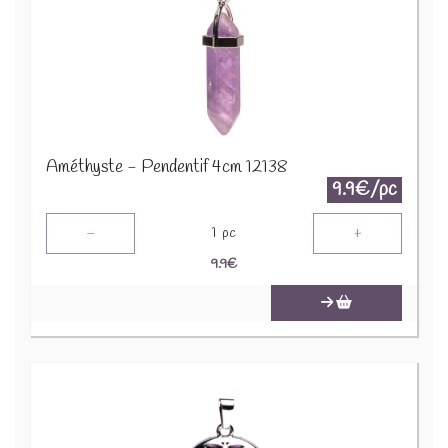
Améthyste - Pendentif 4cm 12138
9.9€/pc
-
+
1
pc
9.9
€