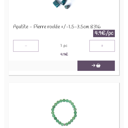
Apatite - Pierre roulée +/-1.5-3.5cm 8316
4.9€/pc
-
+
1
pc
4.9
€