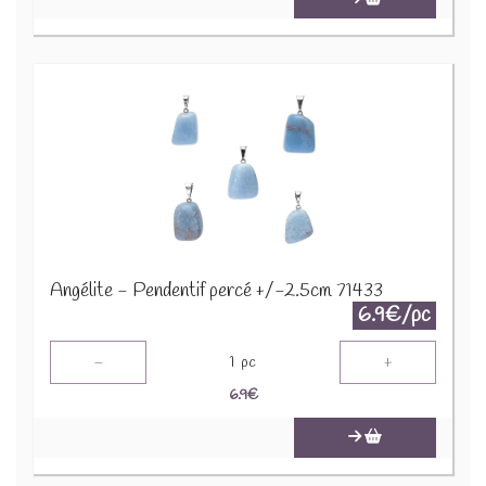
Angélite - Pendentif percé +/-2.5cm 71433
6.9€/pc
-
+
1
pc
6.9
€