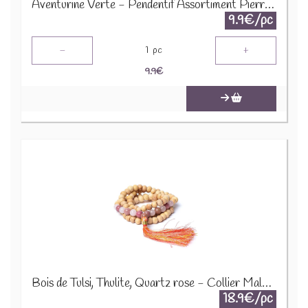
Aventurine Verte - Pendentif Assortiment Pierres Précieuses GemPD-18
9.9€/pc
-
+
1
pc
9.9
€
Bois de Tulsi, Thulite, Quartz rose - Collier Mala 12646
18.9€/pc