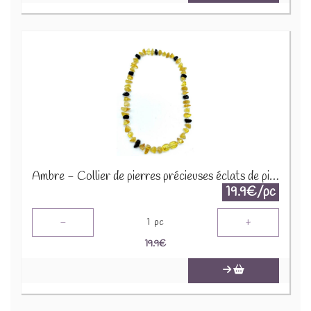
Ambre - Collier de pierres précieuses éclats de pierres 45cm COLC-AMB
19.9€/pc
-
+
1
pc
19.9
€