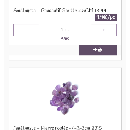
Améthyste - Pendentif Goutte 2.5CM 13144
9.9€/pc
-
+
1
pc
9.9
€
Améthyste - Pierre roulée +/-2-3cm 8315