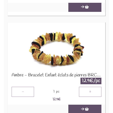
Ambre - Bracelet Enfant éclats de pierres BRC-AMBK
12.9€/pc
-
+
1
pc
12.9
€