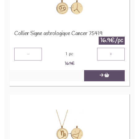
Collier Signe astrologique Cancer 75419
16.9€/pc
-
+
1
pc
16.9
€