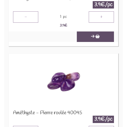
3.9€/pc
-
+
1
pc
3.9
€
Améthyste - Pierre roulée 40045
3.9€/pc