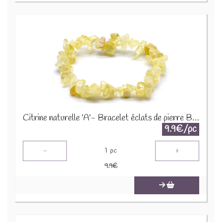
Citrine naturelle 'A'- Bracelet éclats de pierre BRC-CIT
9.9€/pc
-
+
1
pc
9.9
€