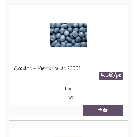
Angélite - Pierre roulée 73551
4.5€/pc
-
+
1
pc
4.5
€