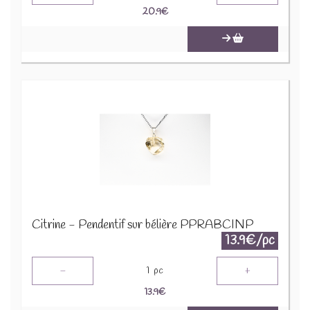
20.9
€
Citrine - Pendentif sur bélière PPRABCINP
13.9€/pc
-
+
1
pc
13.9
€