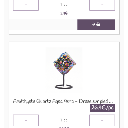
-
+
1
pc
3.9
€
Améthyste Quartz Aqua Aura - Druse sur pied en métal DAT3
26.9€/pc
-
+
1
pc