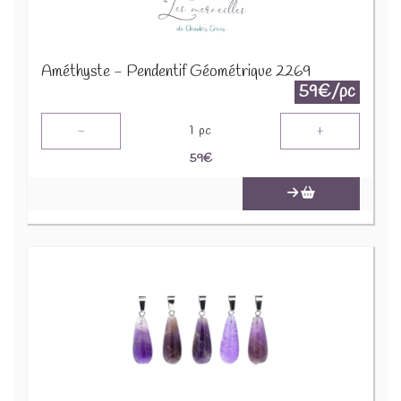
Améthyste - Pendentif Géométrique 2269
59€/pc
-
+
1
pc
59
€