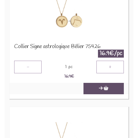
Collier Signe astrologique Bélier 75426
16.9€/pc
-
+
1
pc
16.9
€