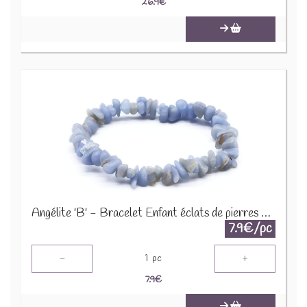
26.9
€
Angélite 'B' - Bracelet Enfant éclats de pierres BRC-ANG
7.9€/pc
-
+
1
pc
7.9
€