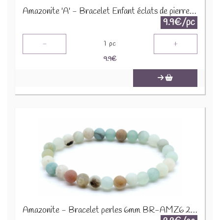
Amazonite 'A' - Bracelet Enfant éclats de pierres BRC-AMZX
9.9€/pc
-
+
1
pc
9.9
€
Amazonite - Bracelet perles 6mm BR-AMZ6 2274