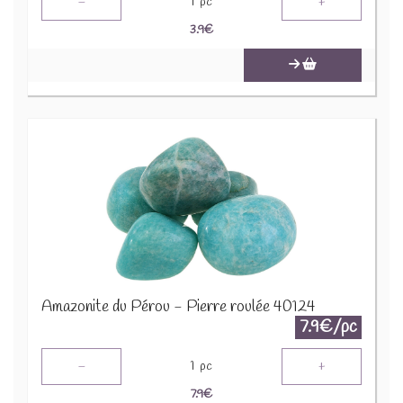
-
+
1
pc
3.9
€
Amazonite du Pérou - Pierre roulée 40124
7.9€/pc
-
+
1
pc
7.9
€