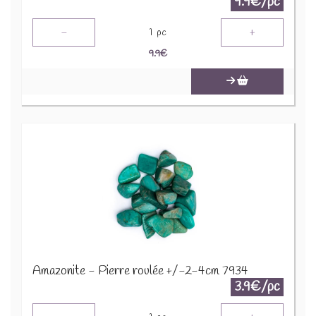
9.9€/pc
-
+
1
pc
9.9
€
Amazonite - Pierre roulée +/-2-4cm 7934
3.9€/pc