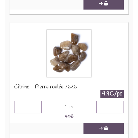
Citrine - Pierre roulée 7626
4.9€/pc
-
+
1
pc
4.9
€