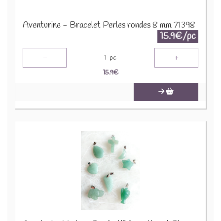
Aventurine - Bracelet Perles rondes 8 mm 71398
15.9€/pc
-
+
1
pc
15.9
€