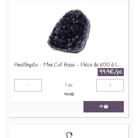
Améthyste - Mini Cut Base - Pièce de 800 à 1000 Gr 64059
99.9€/pc
-
+
1
pc
99.9
€