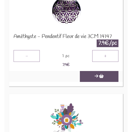
Améthyste - Pendentif Fleur de vie 3CM 14147
7.9€/pc
-
+
1
pc
7.9
€