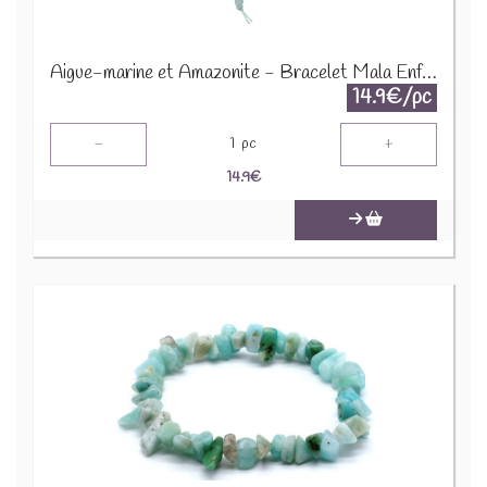
Aigue-marine et Amazonite - Bracelet Mala Enfant 68994
14.9€/pc
-
+
1
pc
14.9
€