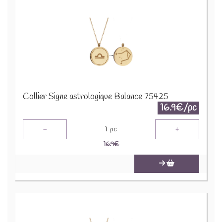
Collier Signe astrologique Balance 75425
16.9€/pc
-
+
1
pc
16.9
€