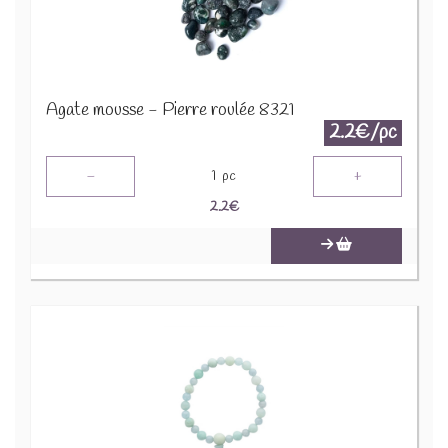
Agate mousse - Pierre roulée 8321
2.2€/pc
-
+
1
pc
2.2
€