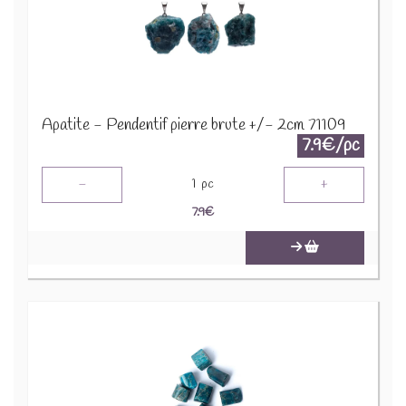
Apatite - Pendentif pierre brute +/- 2cm 71109
7.9€/pc
-
+
1
pc
7.9
€