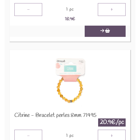
-
+
1
pc
18.9
€
Citrine - Bracelet perles 8mm 71495
20.9€/pc
-
+
1
pc