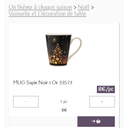
Un thème à chaque saison
>
Noël
>
Vaisselle et Décoration de table
MUG Sapin Noir & Or 33573
8€/pc
-
+
1
pc
8
€