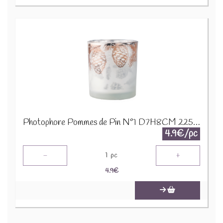
Photophore Pommes de Pin N°1 D7H8CM 22522
4.9€/pc
-
+
1
pc
4.9
€