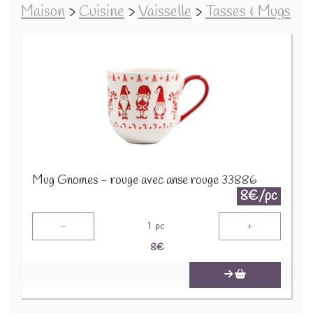
Maison
>
Cuisine
>
Vaisselle
>
Tasses & Mugs
Mug Gnomes - rouge avec anse rouge 33886
8€/pc
-
+
1
pc
8
€