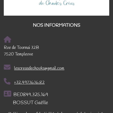
NOS INFORMATIONS
Rue de Tournai 32B
7520 Templeuve
lescreasdechouks@gmail.com
+32.497.16.16.82
BE0849.325.169
BOSSUT Gaëlle