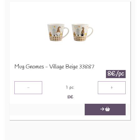
Mug Gnomes - Village Beige 33887
8€/pc
-
+
1
pc
8
€