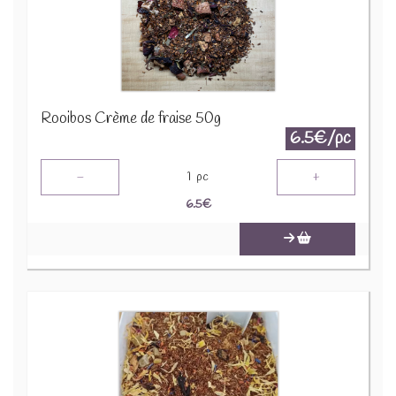
Rooibos Crème de fraise 50g
6.5€/pc
-
+
1
pc
6.5
€