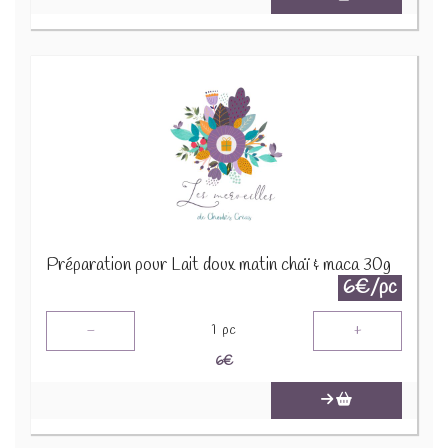
Préparation pour Lait doux matin chaï & maca 30g
6€/pc
-
+
1
pc
6
€