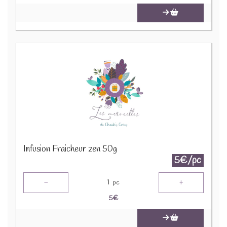
Infusion Fraicheur zen 50g
5€/pc
-
+
1
pc
5
€