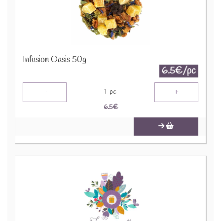
Infusion Oasis 50g
6.5€/pc
-
+
1
pc
6.5
€