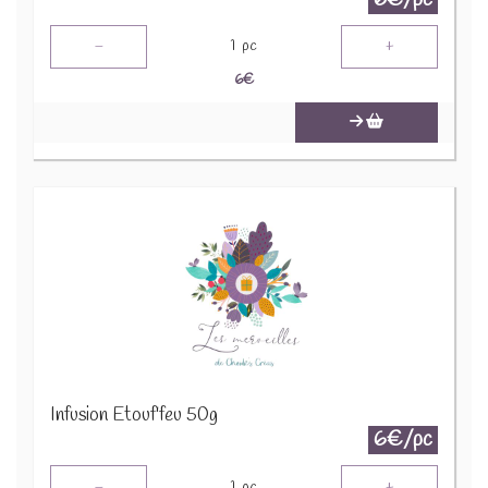
-
+
1
pc
6
€
Infusion Etouf'feu 50g
6€/pc
-
+
1
pc