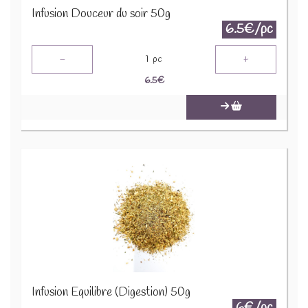
Infusion Douceur du soir 50g
6.5€/pc
-
+
1
pc
6.5
€
Infusion Equilibre (Digestion) 50g
6€/pc