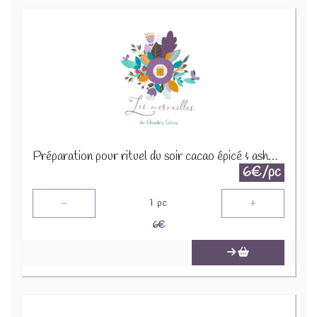
Préparation pour rituel du soir cacao épicé & ashwaganda 30g
6€/pc
-
+
1
pc
6
€