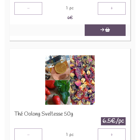
-
+
1
pc
6
€
Thé Oolong Sveltesse 50g
6.5€/pc
-
+
1
pc