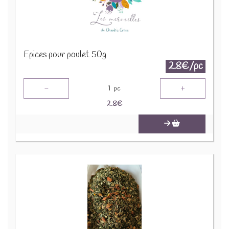
Epices pour poulet 50g
2.8€/pc
-
+
1
pc
2.8
€