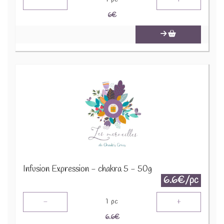
6
€
Infusion Expression - chakra 5 - 50g
6.6€/pc
-
+
1
pc
6.6
€