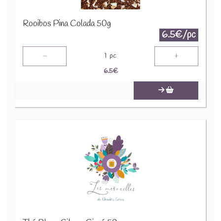
Rooibos Pina Colada 50g
6.5€/pc
-
+
1
pc
6.5
€