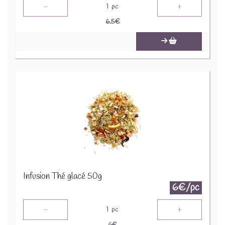
-
+
1
pc
6.5
€
Infusion Thé glacé 50g
6€/pc
-
+
1
pc