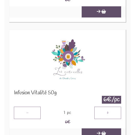
6
€
Infusion Vitalité 50g
6€/pc
-
+
1
pc
6
€