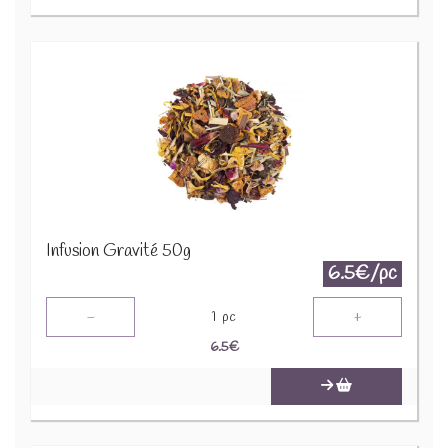
Infusion Gravité 50g
6.5€/pc
-
+
1
pc
6.5
€