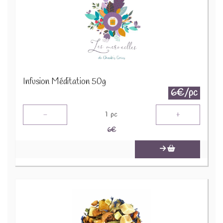
Infusion Méditation 50g
6€/pc
-
+
1
pc
6
€