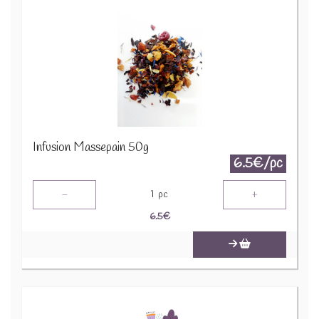
Infusion Massepain 50g
6.5€/pc
-
+
1
pc
6.5
€