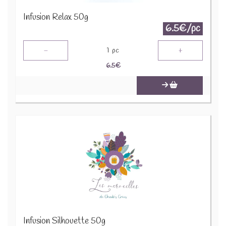
Infusion Relax 50g
6.5€/pc
-
+
1
pc
6.5
€
Infusion Silhouette 50g