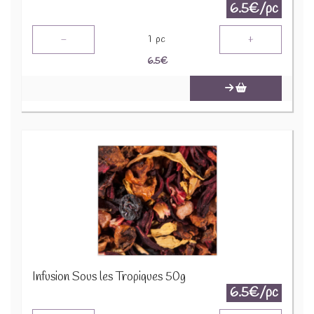
6.5€/pc
-
+
1
pc
6.5
€
Infusion Sous les Tropiques 50g
6.5€/pc