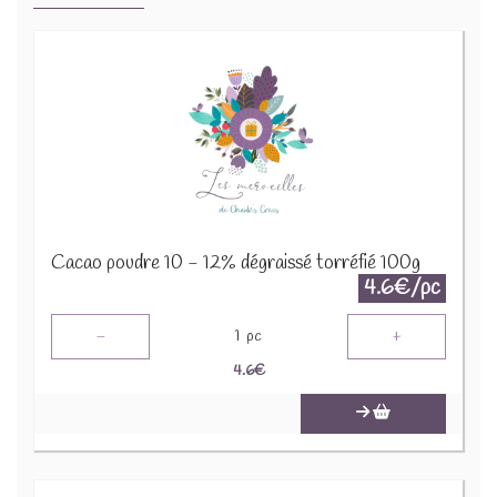
Cacao poudre 10 - 12% dégraissé torréfié 100g
4.6€/pc
-
+
1
pc
4.6
€