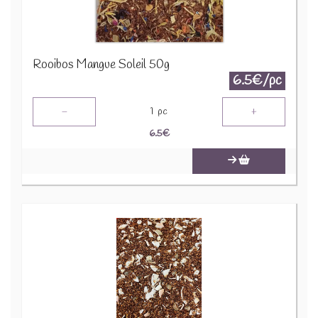
Rooibos Mangue Soleil 50g
6.5€/pc
-
+
1
pc
6.5
€