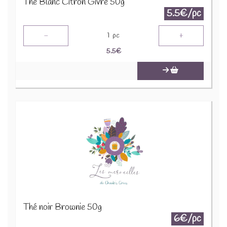
Thé Blanc Citron Givré 50g
5.5€/pc
-
+
1
pc
5.5
€
Thé noir Brownie 50g
6€/pc