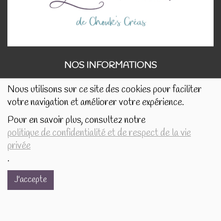
NOS INFORMATIONS
Nous utilisons sur ce site des cookies pour faciliter
votre navigation et améliorer votre expérience.
Rue de Tournai 32B
Pour en savoir plus, consultez notre
7520 Templeuve
politique de confidentialité et de respect de la vie
privée
lescreasdechouks@gmail.com
.
+32.497.16.16.82
J'accepte
BE0849.325.169
BOSSUT Gaëlle