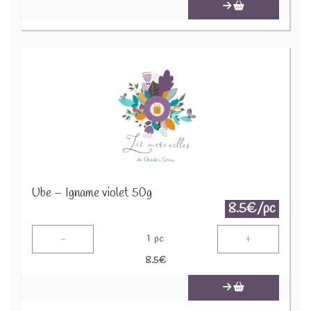
Ube – Igname violet 50g
8.5€/pc
-
+
1
pc
8.5
€