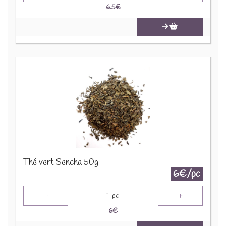
6.5
€
Thé vert Sencha 50g
6€/pc
-
+
1
pc
6
€