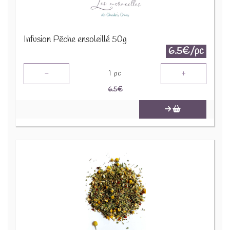
Infusion Pêche ensoleillé 50g
6.5€/pc
-
+
1
pc
6.5
€