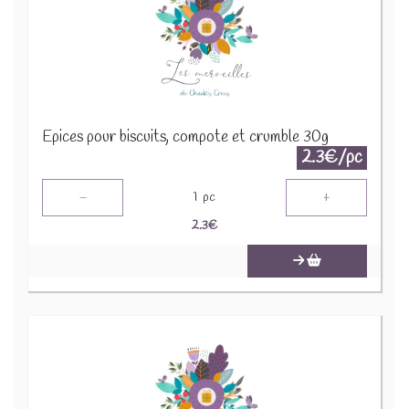
Epices pour biscuits, compote et crumble 30g
2.3€/pc
-
+
1
pc
2.3
€