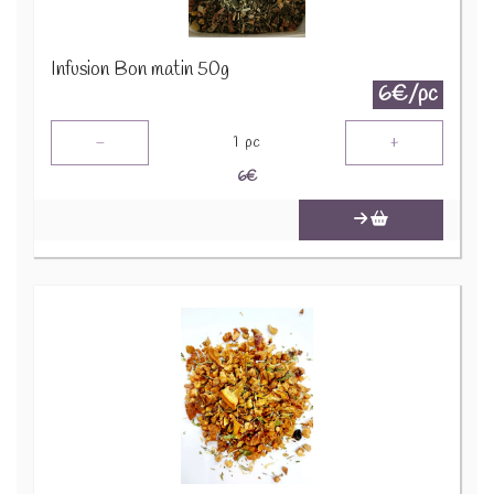
Infusion Bon matin 50g
6€/pc
-
+
1
pc
6
€