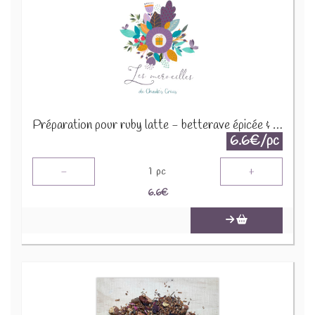
Préparation pour ruby latte - betterave épicée & vanille 30g
6.6€/pc
-
+
1
pc
6.6
€