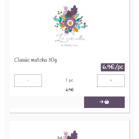
Classic matcha 30g
6.9€/pc
-
+
1
pc
6.9
€