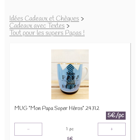
Idées Cadeaux et Chèques
>
Cadeaux avec Textes
>
Tout pour les supers Papas !
MUG "Mon Papa Super Héros" 24312
5€/pc
-
+
1
pc
5
€