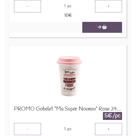
-
+
1
pc
10
€
PROMO Gobelet "Ma Super Nounou" Rose 24139 1200
5€/pc
-
+
1
pc