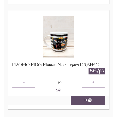
PROMO MUG Maman Noir Lignes D8,5H9CM 23975
5€/pc
-
+
1
pc
5
€