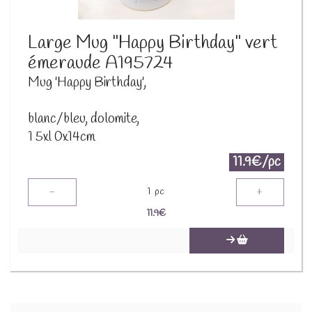
Large Mug "Happy Birthday" vert
émeraude A195724
Mug 'Happy Birthday',
blanc/bleu, dolomite,
1 5xl 0x14cm
11.9€/pc
-
+
1
pc
11.9
€