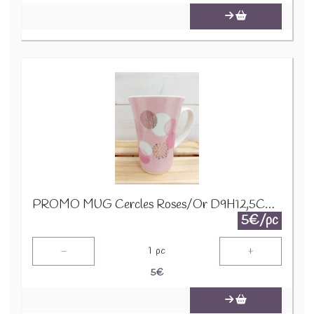
PROMO MUG Cercles Roses/Or D9H12,5CM 24322
5€/pc
-
+
1
pc
5
€