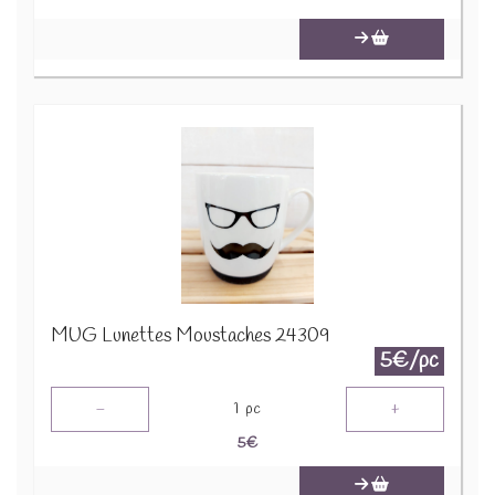
MUG Lunettes Moustaches 24309
5€/pc
-
+
1
pc
5
€