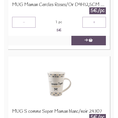
MUG Maman Cercles Roses/Or D9H12,5CM 24321
5€/pc
-
+
1
pc
5
€
MUG S comme Super Maman blanc/noir 24307
5€/pc