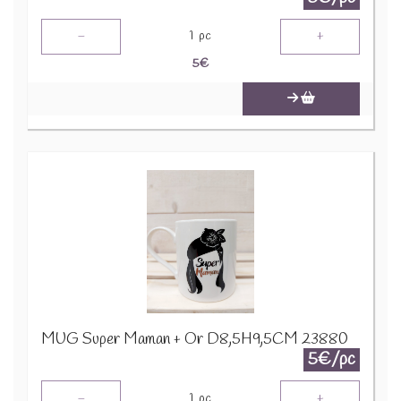
-
+
1
pc
5
€
MUG Super Maman + Or D8,5H9,5CM 23880
5€/pc
-
+
1
pc