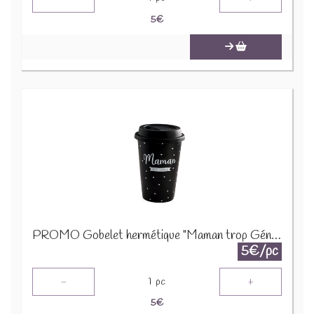
5
€
PROMO Gobelet hermétique "Maman trop Géniale" Noir 24306
5€/pc
-
+
1
pc
5
€