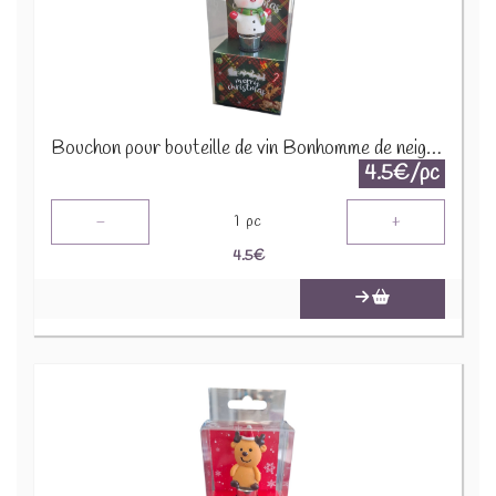
Bouchon pour bouteille de vin Bonhomme de neige X-M10.2
4.5€/pc
-
+
1
pc
4.5
€