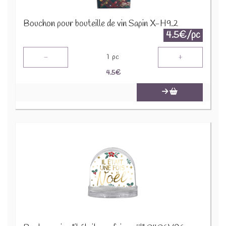
Bouchon pour bouteille de vin Sapin X-H9.2
4.5€/pc
-
+
1
pc
4.5
€