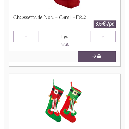
Chaussette de Noel - Cars L-E8.2
3.5€/pc
-
+
1
pc
3.5
€