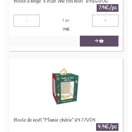
Boule a neige "il était une fois noël" 8486V06
7.9€/pc
-
+
1
pc
7.9
€
Boule de noël "Mamie chérie" 8477V04
4.9€/pc