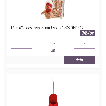
Pain d'épices suspension tissu 2ASS 9F|13C
3€/pc
-
+
1
pc
3
€