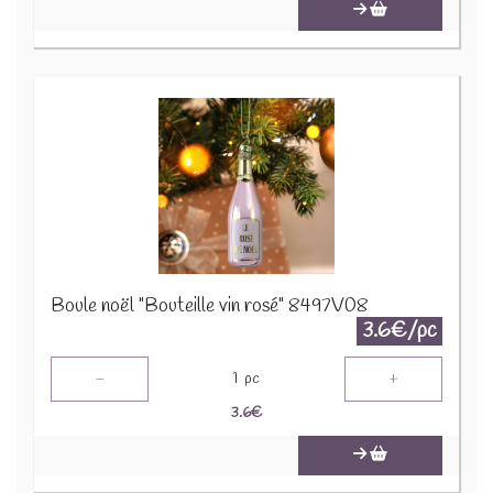
Boule noël "Bouteille vin rosé" 8497V08
3.6€/pc
-
+
1
pc
3.6
€