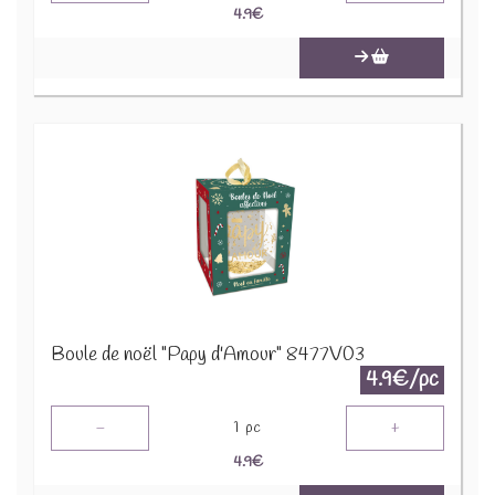
4.9
€
Boule de noël "Papy d'Amour" 8477V03
4.9€/pc
-
+
1
pc
4.9
€