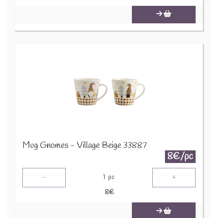
Mug Gnomes - Village Beige 33887
8€/pc
-
+
1
pc
8
€