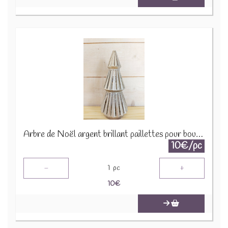
Arbre de Noël argent brillant paillettes pour bougie 1650 A1590
10€/pc
-
+
1
pc
10
€