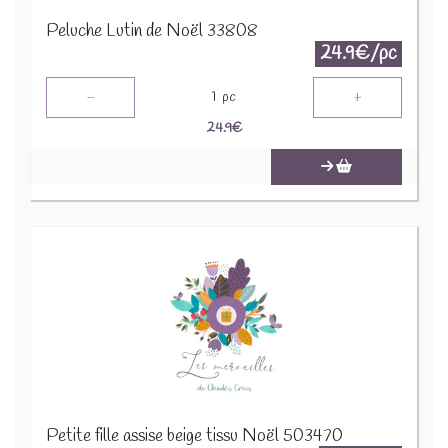
Peluche Lutin de Noël 33808
24.9€/pc
-
+
1
pc
24.9
€
Petite fille assise beige tissu Noël 503470