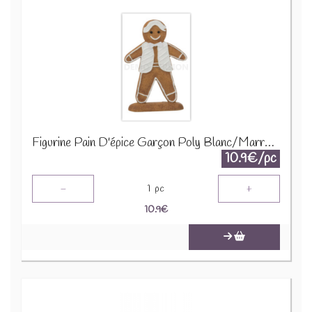
Figurine Pain D'épice Garçon Poly Blanc/Marron 26600
10.9€/pc
-
+
1
pc
10.9
€