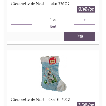
Chaussette de Noel - Lutin 33807
8.9€/pc
-
+
1
pc
8.9
€
Chaussette de Noel - Olaf K-A3.2
3.5€/pc