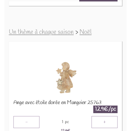
Un thème à chaque saison
>
Noël
Ange avec étoile dorée en Manguier 25763
12.9€/pc
-
+
1
pc