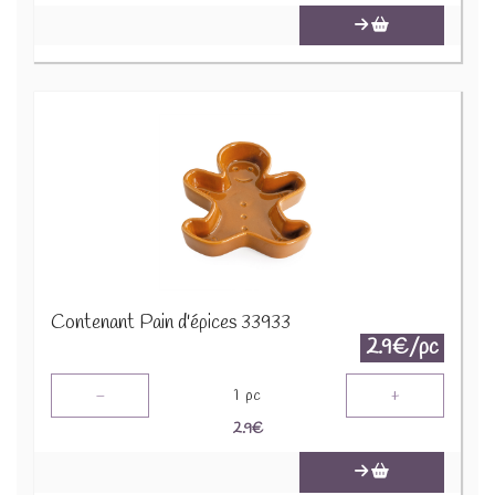
Contenant Pain d'épices 33933
2.9€/pc
-
+
1
pc
2.9
€