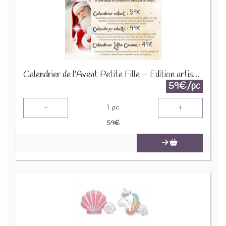
Calendrier de l’Avent Petite Fille – Édition artisanale 2025
59€/pc
-
+
1
pc
59
€