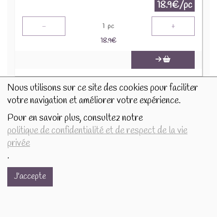
18.9€/pc
-
+
1
pc
18.9
€
Nous utilisons sur ce site des cookies pour faciliter
votre navigation et améliorer votre expérience.
Pour en savoir plus, consultez notre
politique de confidentialité et de respect de la vie
privée
.
J'accepte
Photophore 6cm Neige givre maisons 505270
4.5€/pc