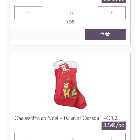
-
+
1
pc
3.5
€
Chaussette de Noel - Winnie l'Ourson L-C3.2
3.5€/pc
-
+
1
pc