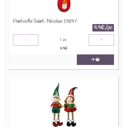
Pantoufle Saint-Nicolas 33847
4.9€/pc
-
+
1
pc
4.9
€