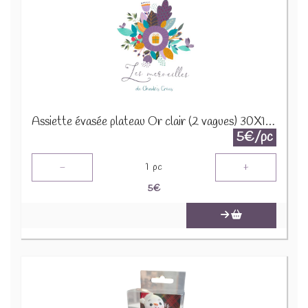
Assiette évasée plateau Or clair (2 vagues) 30X12H5CM 22334
5€/pc
-
+
1
pc
5
€