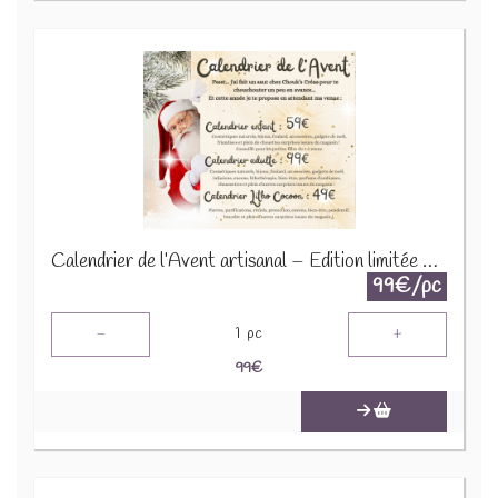
Calendrier de l’Avent artisanal – Édition limitée 2025
99€/pc
-
+
1
pc
99
€