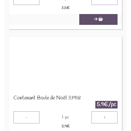
3.5
€
Contenant Boule de Noël 33918
5.9€/pc
-
+
1
pc
5.9
€