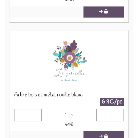
12.9
€
Arbre bois et métal rouille blanc
6.9€/pc
-
+
1
pc
6.9
€