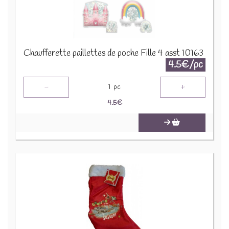
Chaufferette paillettes de poche Fille 4 asst 10163
4.5€/pc
-
+
1
pc
4.5
€