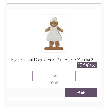
Figurine Pain D'épice Fille Poly Blanc/Marron 26600
10.9€/pc
-
+
1
pc
10.9
€