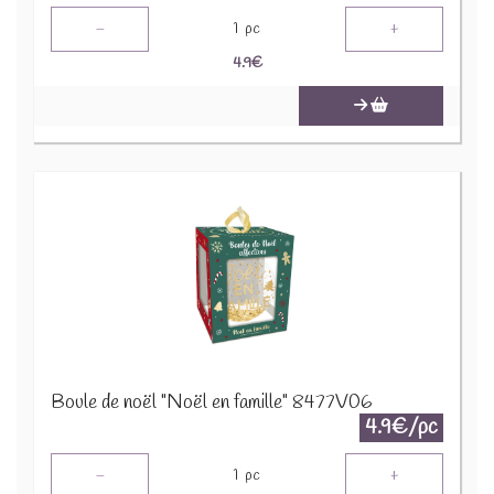
-
+
1
pc
4.9
€
Boule de noël "Noël en famille" 8477V06
4.9€/pc
-
+
1
pc