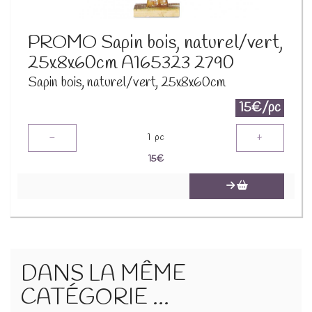
PROMO Sapin bois, naturel/vert,
25x8x60cm A165323 2790
Sapin bois, naturel/vert, 25x8x60cm
15€/pc
-
+
1
pc
15
€
DANS LA MÊME
CATÉGORIE ...