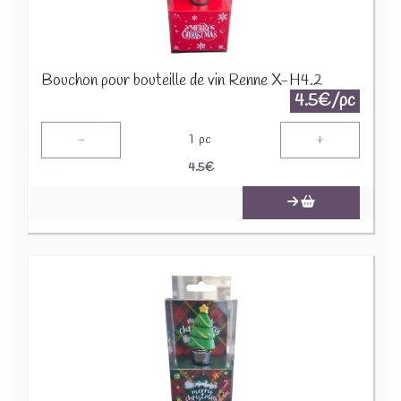
Bouchon pour bouteille de vin Renne X-H4.2
4.5€/pc
-
+
1
pc
4.5
€