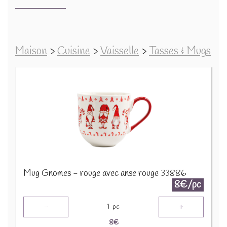
Maison
>
Cuisine
>
Vaisselle
>
Tasses & Mugs
Mug Gnomes - rouge avec anse rouge 33886
8€/pc
-
+
1
pc
8
€