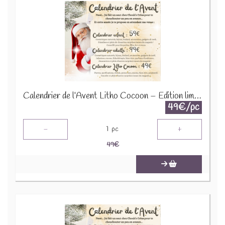
Calendrier de l’Avent Litho Cocoon – Édition limitée 2025
49€/pc
-
+
1
pc
49
€