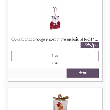
Ours Danada rouge à suspendre en bois 5H6CM 12160
1.5€/pc
-
+
1
pc
1.5
€