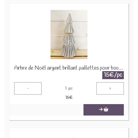
Arbre de Noël argent brillant paillettes pour bougie 1650 B 2290
15€/pc
-
+
1
pc
15
€