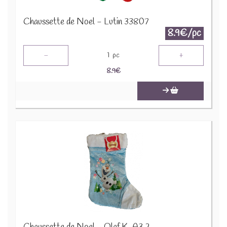
Chaussette de Noel - Lutin 33807
8.9€/pc
-
+
1
pc
8.9
€