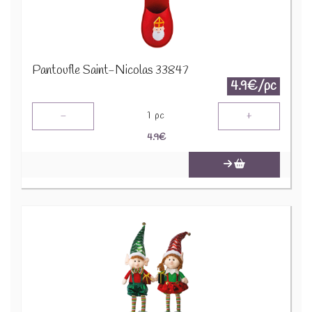
Pantoufle Saint-Nicolas 33847
4.9€/pc
-
+
1
pc
4.9
€