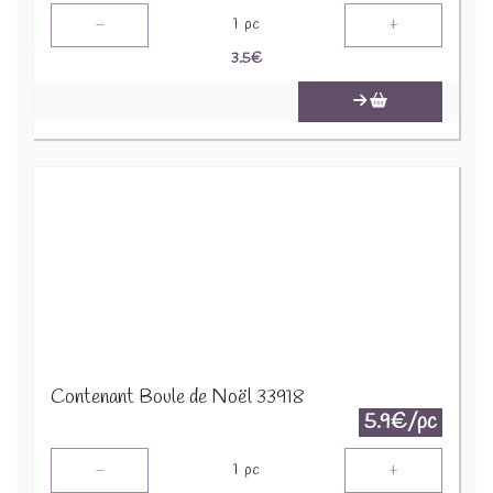
-
+
1
pc
3.5
€
Contenant Boule de Noël 33918
5.9€/pc
-
+
1
pc