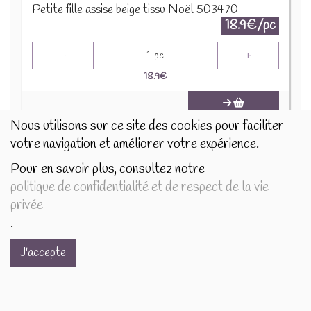
Petite fille assise beige tissu Noël 503470
18.9€/pc
-
+
1
pc
18.9
€
Nous utilisons sur ce site des cookies pour faciliter
votre navigation et améliorer votre expérience.
Pour en savoir plus, consultez notre
politique de confidentialité et de respect de la vie
privée
.
J'accepte
Photophore 6cm Neige givre maisons 505270
4.5€/pc