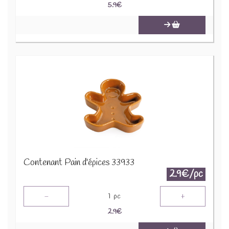
5.9
€
Contenant Pain d'épices 33933
2.9€/pc
-
+
1
pc
2.9
€