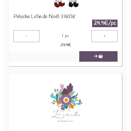
Peluche Lutin de Noël 33808
24.9€/pc
-
+
1
pc
24.9
€