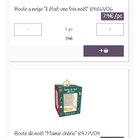
Boule a neige "il était une fois noël" 8486V06
7.9€/pc
-
+
1
pc
7.9
€
Boule de noël "Mamie chérie" 8477V04