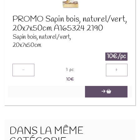
PROMO Sapin bois, naturel/vert,
20x7x50cm A165324 2190
Sapin bois, naturel/vert,
20x7x50cm
10€/pc
-
+
1
pc
10
€
DANS LA MÊME