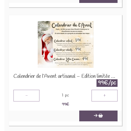
Calendrier de l’Avent artisanal – Édition limitée 2025
99€/pc
-
+
1
pc
99
€