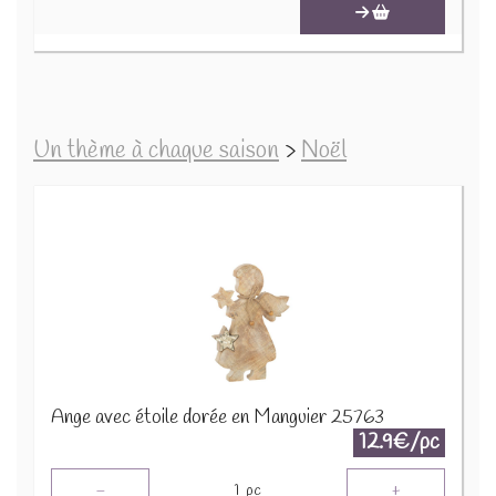
Un thème à chaque saison
>
Noël
Ange avec étoile dorée en Manguier 25763
12.9€/pc
-
+
1
pc