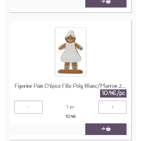
Figurine Pain D'épice Fille Poly Blanc/Marron 26600
10.9€/pc
-
+
1
pc
10.9
€