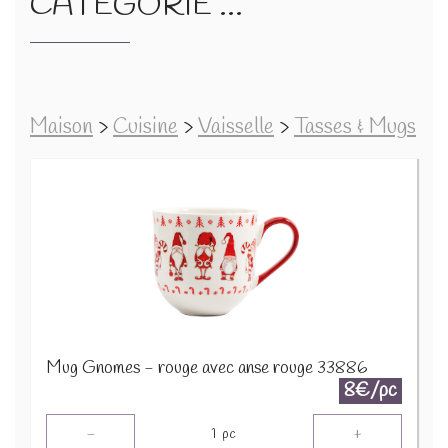
CATÉGORIE ...
Maison
>
Cuisine
>
Vaisselle
>
Tasses & Mugs
Mug Gnomes - rouge avec anse rouge 33886
8€/pc
-
+
1
pc