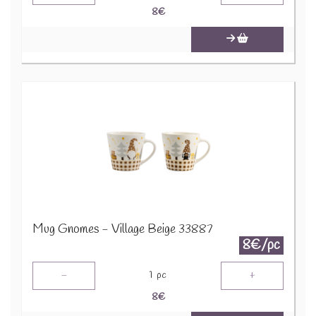
8
€
Mug Gnomes - Village Beige 33887
8€/pc
-
+
1
pc
8
€