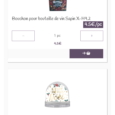
Bouchon pour bouteille de vin Sapin X-H9.2
4.5€/pc
-
+
1
pc
4.5
€