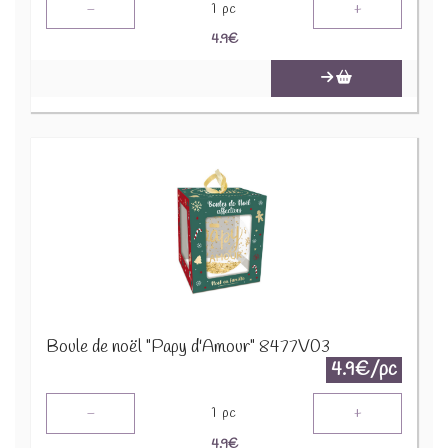
-
+
1
pc
4.9
€
Boule de noël "Papy d'Amour" 8477V03
4.9€/pc
-
+
1
pc
4.9
€