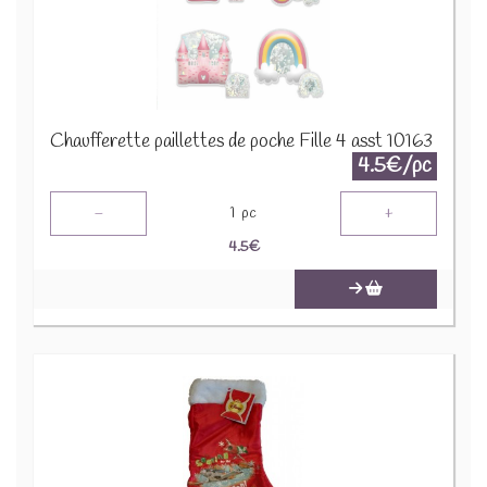
Chaufferette paillettes de poche Fille 4 asst 10163
4.5€/pc
-
+
1
pc
4.5
€