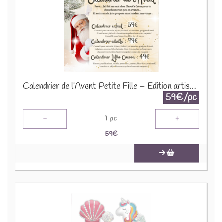
Calendrier de l’Avent Petite Fille – Édition artisanale 2025
59€/pc
-
+
1
pc
59
€