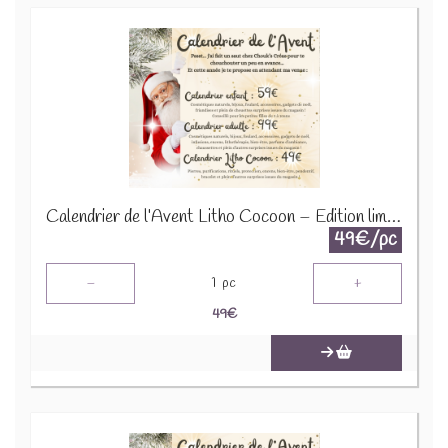
Calendrier de l’Avent Litho Cocoon – Édition limitée 2025
49€/pc
-
+
1
pc
49
€