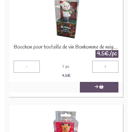
Bouchon pour bouteille de vin Bonhomme de neige X-M10.2
4.5€/pc
-
+
1
pc
4.5
€