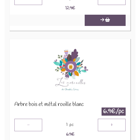
12.9
€
Arbre bois et métal rouille blanc
6.9€/pc
-
+
1
pc
6.9
€