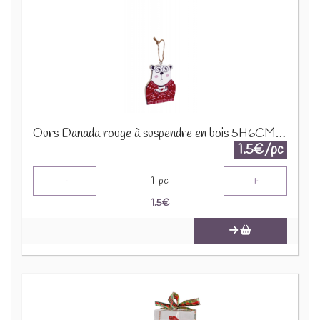
Ours Danada rouge à suspendre en bois 5H6CM 12160
1.5€/pc
-
+
1
pc
1.5
€