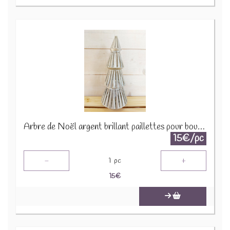
Arbre de Noël argent brillant paillettes pour bougie 1650 B 2290
15€/pc
-
+
1
pc
15
€