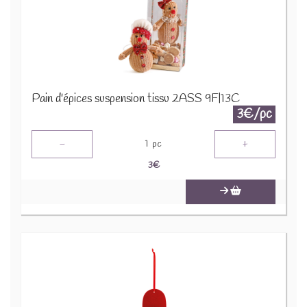
Pain d'épices suspension tissu 2ASS 9F|13C
3€/pc
-
+
1
pc
3
€