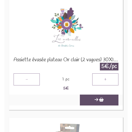
Assiette évasée plateau Or clair (2 vagues) 30X12H5CM 22334
5€/pc
-
+
1
pc
5
€