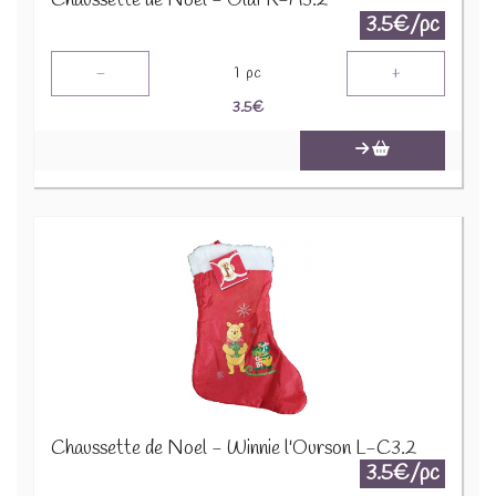
Chaussette de Noel - Olaf K-A3.2
3.5€/pc
-
+
1
pc
3.5
€
Chaussette de Noel - Winnie l'Ourson L-C3.2
3.5€/pc