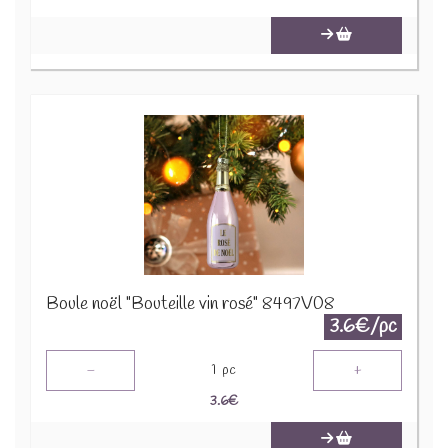
Boule noël "Bouteille vin rosé" 8497V08
3.6€/pc
-
+
1
pc
3.6
€