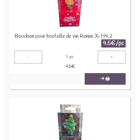
Bouchon pour bouteille de vin Renne X-H4.2
4.5€/pc
-
+
1
pc
4.5
€