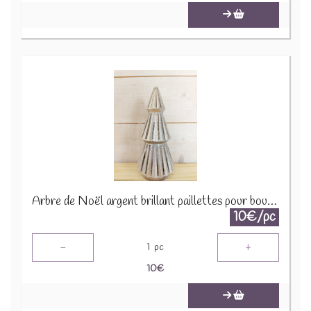
Arbre de Noël argent brillant paillettes pour bougie 1650 A1590
10€/pc
-
+
1
pc
10
€