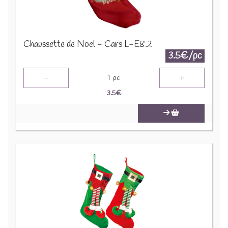
Chaussette de Noel - Cars L-E8.2
3.5€/pc
-
+
1
pc
3.5
€