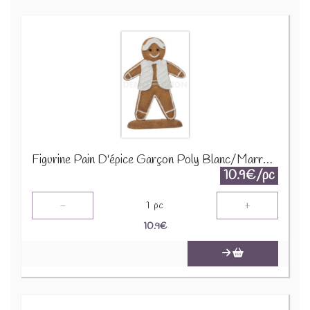
Figurine Pain D'épice Garçon Poly Blanc/Marron 26600
10.9€/pc
-
+
1
pc
10.9
€