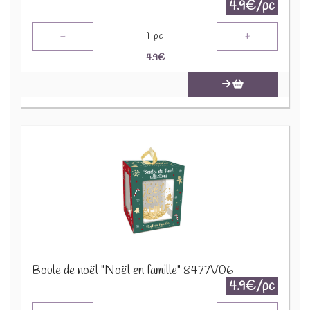
4.9€/pc
-
+
1
pc
4.9
€
Boule de noël "Noël en famille" 8477V06
4.9€/pc