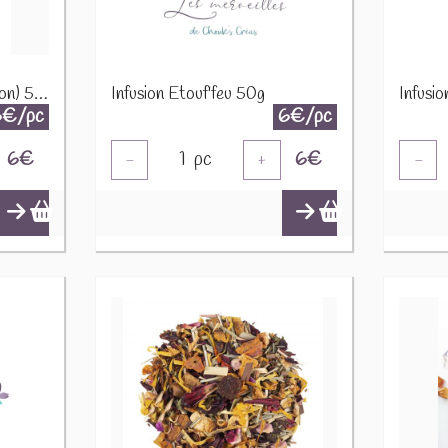
Infusion Equilibre (Digestion) 50g
Infusion Etouf'feu 50g
6€/pc
6€/pc
6
€
1
pc
6
€
-
+
-