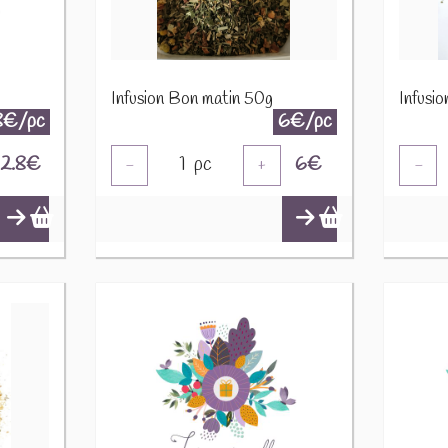
Infusion Bon matin 50g
Infusi
8€/pc
6€/pc
2.8
€
1
pc
6
€
-
+
-