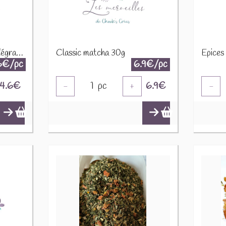
Cacao poudre 10 - 12% dégraissé torréfié 100g
Classic matcha 30g
6€/pc
6.9€/pc
4.6
€
1
pc
6.9
€
-
+
-