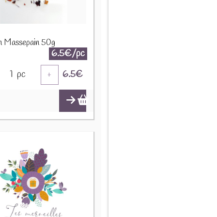
on Massepain 50g
6.5€/pc
1
pc
6.5
€
+