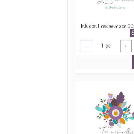
Infusion Fraicheur zen 50
1
pc
-
+