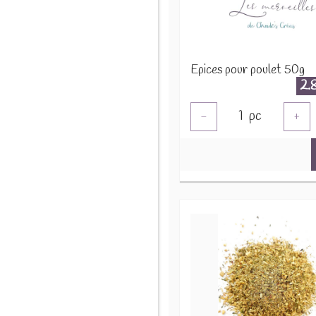
Epices pour poulet 50g
2.
1
pc
-
+