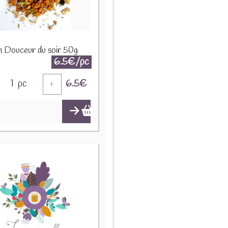
on Douceur du soir 50g
6.5€/pc
1
pc
6.5
€
+