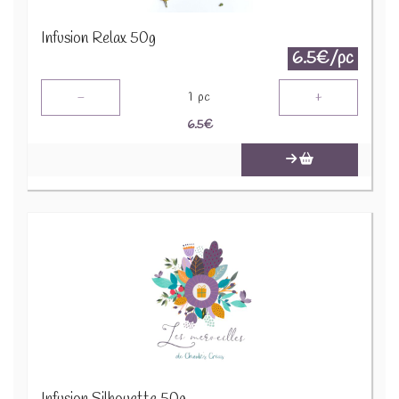
Infusion Relax 50g
6.5€/pc
-
+
1
pc
6.5
€