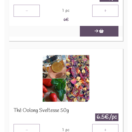
-
+
1
pc
6
€
Thé Oolong Sveltesse 50g
6.5€/pc
-
+
1
pc