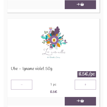
Ube – Igname violet 50g
8.5€/pc
-
+
1
pc
8.5
€