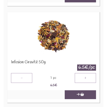
Infusion Gravité 50g
6.5€/pc
-
+
1
pc
6.5
€