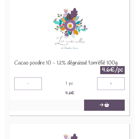
Cacao poudre 10 - 12% dégraissé torréfié 100g
4.6€/pc
-
+
1
pc
4.6
€