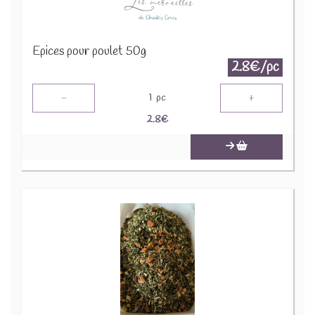
Epices pour poulet 50g
2.8€/pc
-
+
1
pc
2.8
€