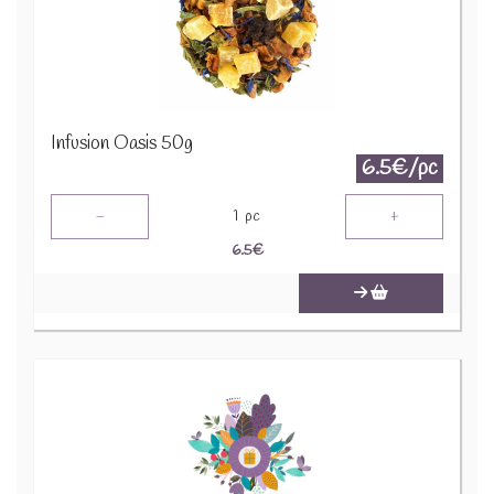
Infusion Oasis 50g
6.5€/pc
-
+
1
pc
6.5
€