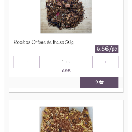
Rooibos Crème de fraise 50g
6.5€/pc
-
+
1
pc
6.5
€