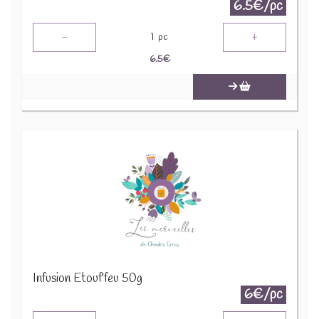
6.5€/pc
-
+
1
pc
6.5
€
Infusion Etouf'feu 50g
6€/pc