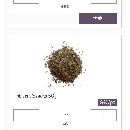
6.5
€
Thé vert Sencha 50g
6€/pc
-
+
1
pc
6
€