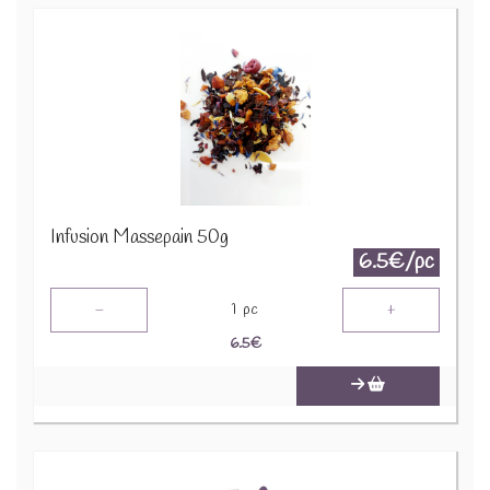
Infusion Massepain 50g
6.5€/pc
-
+
1
pc
6.5
€