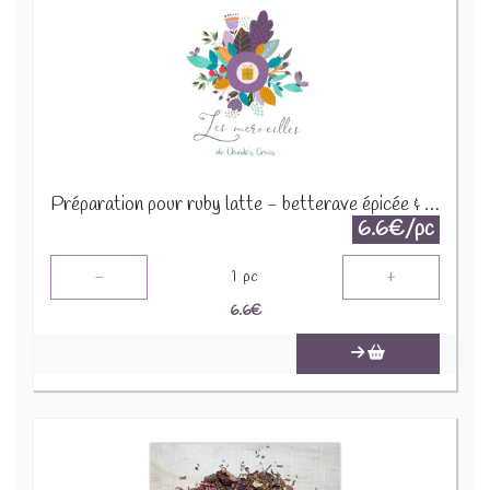
Préparation pour ruby latte - betterave épicée & vanille 30g
6.6€/pc
-
+
1
pc
6.6
€