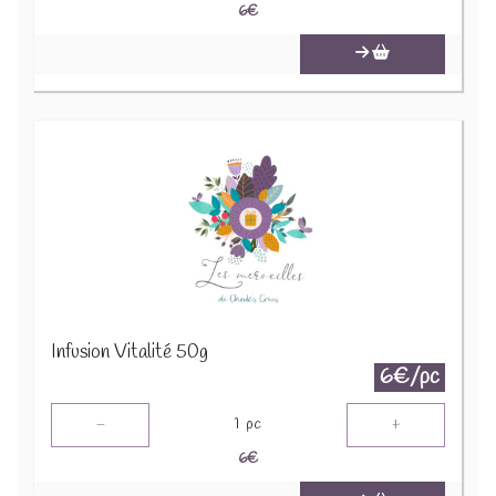
6
€
Infusion Vitalité 50g
6€/pc
-
+
1
pc
6
€