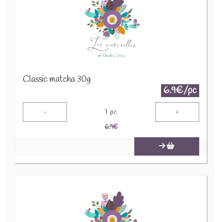
Classic matcha 30g
6.9€/pc
-
+
1
pc
6.9
€