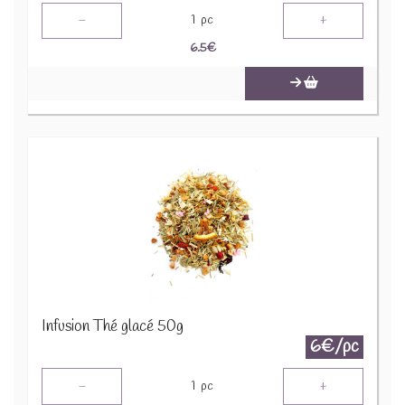
-
+
1
pc
6.5
€
Infusion Thé glacé 50g
6€/pc
-
+
1
pc