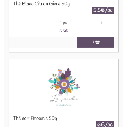
Thé Blanc Citron Givré 50g
5.5€/pc
-
+
1
pc
5.5
€
Thé noir Brownie 50g
6€/pc