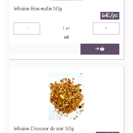
Infusion Bon matin 50g
6€/pc
-
+
1
pc
6
€
Infusion Douceur du soir 50g