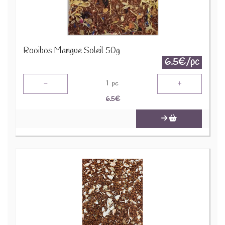
Rooibos Mangue Soleil 50g
6.5€/pc
-
+
1
pc
6.5
€