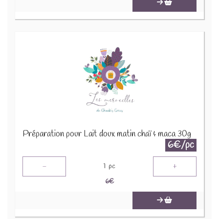
Préparation pour Lait doux matin chaï & maca 30g
6€/pc
-
+
1
pc
6
€