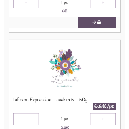
-
+
1
pc
6
€
Infusion Expression - chakra 5 - 50g
6.6€/pc
-
+
1
pc
6.6
€