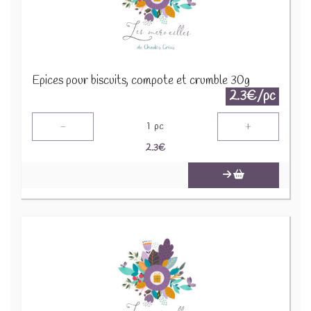
Epices pour biscuits, compote et crumble 30g
2.3€/pc
-
+
1
pc
2.3
€