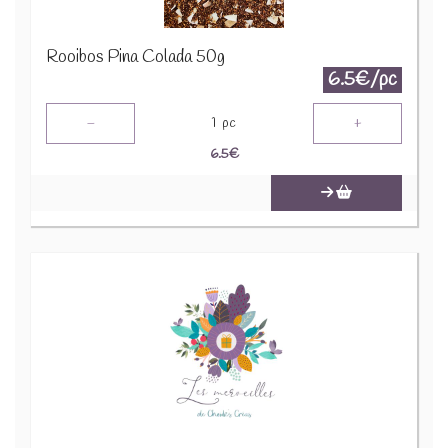
Rooibos Pina Colada 50g
6.5€/pc
-
+
1
pc
6.5
€