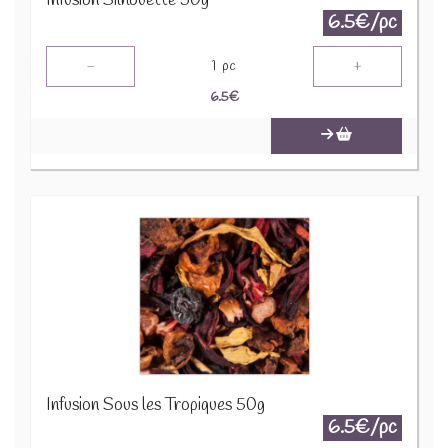
Infusion Silhouette 50g
6.5€/pc
-
+
1
pc
6.5
€
Infusion Sous les Tropiques 50g
6.5€/pc