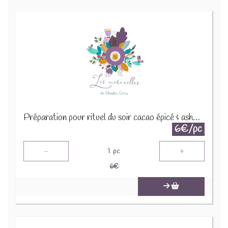
Préparation pour rituel du soir cacao épicé & ashwaganda 30g
6€/pc
-
+
1
pc
6
€