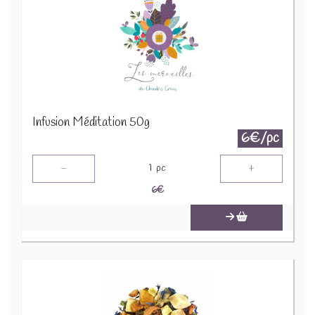
Infusion Méditation 50g
6€/pc
-
+
1
pc
6
€