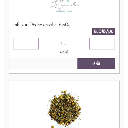
Infusion Pêche ensoleillé 50g
6.5€/pc
-
+
1
pc
6.5
€