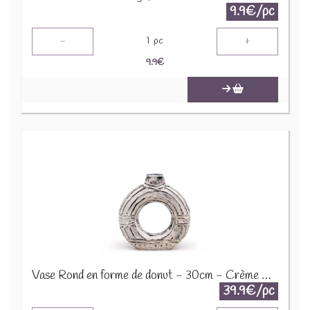
9.9€/pc
-
+
1
pc
9.9
€
Vase Rond en forme de donut - 30cm - Crème BCV-10
39.9€/pc