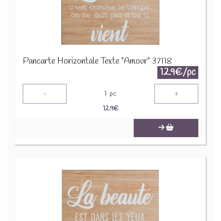
Pancarte Horizontale Texte "Amour" 37118
12.9€/pc
-
+
1
pc
12.9
€