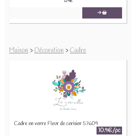
129
€
Maison
>
Décoration
>
Cadre
Cadre en verre Fleur de cerisier 57609
10.9€/pc