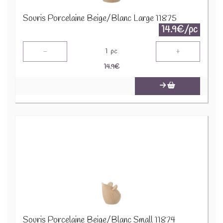
Souris Porcelaine Beige/Blanc Large 11875
14.9€/pc
-
+
1
pc
14.9
€
Souris Porcelaine Beige/Blanc Small 11874