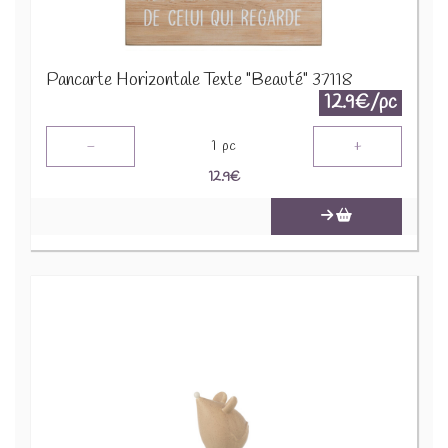
Pancarte Horizontale Texte "Beauté" 37118
12.9€/pc
-
+
1
pc
12.9
€