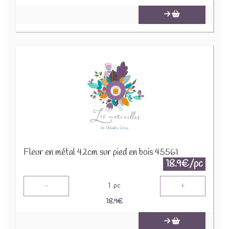
Fleur en métal 42cm sur pied en bois 45561
18.9€/pc
-
+
1
pc
18.9
€