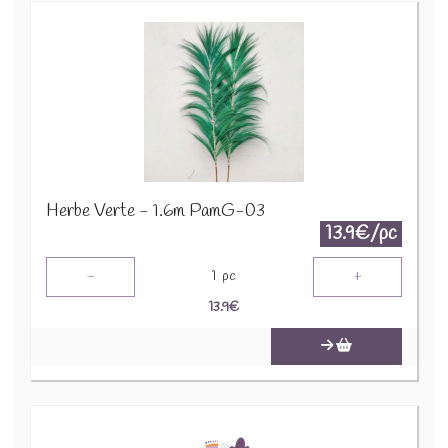
Herbe Verte - 1.6m PamG-03
13.9€/pc
-
+
1
pc
13.9
€