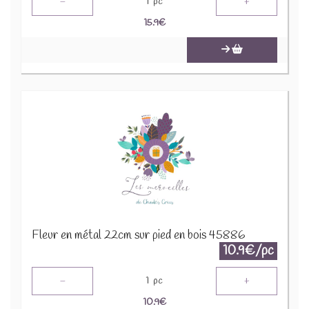
-
+
1
pc
15.9
€
Fleur en métal 22cm sur pied en bois 45886
10.9€/pc
-
+
1
pc
10.9
€