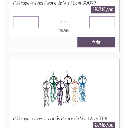
Attrape-rêves Arbre de Vie 16cm 30077
18.9€/pc
-
+
1
pc
18.9
€
Attrape-rêves assortis Arbre de Vie 12cm TOLD-01
6.9€/pc