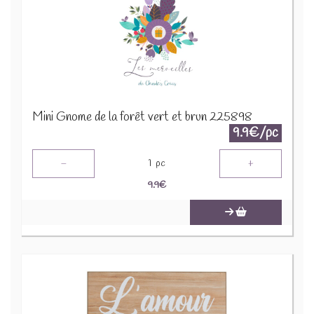
Mini Gnome de la forêt vert et brun 225898
9.9€/pc
-
+
1
pc
9.9
€