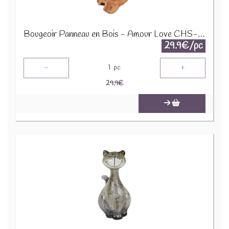
Bougeoir Panneau en Bois - Amour Love CHS-02
29.9€/pc
-
+
1
pc
29.9
€