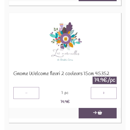
Gnome Welcome fleuri 2 couleurs 15cm 45352
14.9€/pc
-
+
1
pc
14.9
€