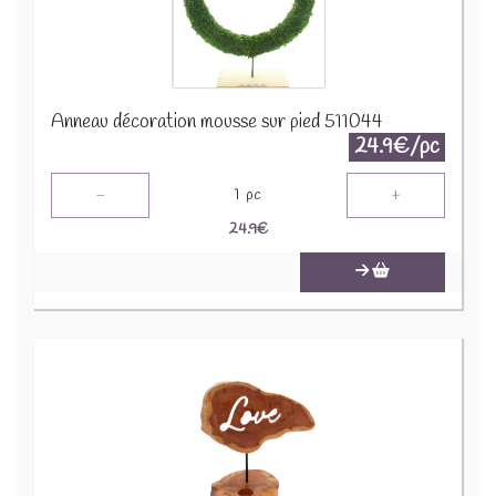
Anneau décoration mousse sur pied 511044
24.9€/pc
-
+
1
pc
24.9
€