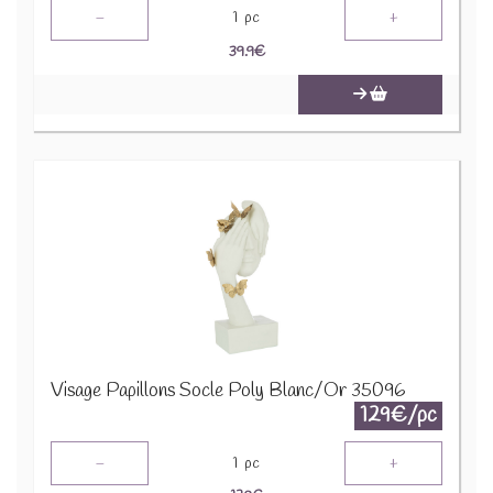
-
+
1
pc
39.9
€
Visage Papillons Socle Poly Blanc/Or 35096
129€/pc
-
+
1
pc