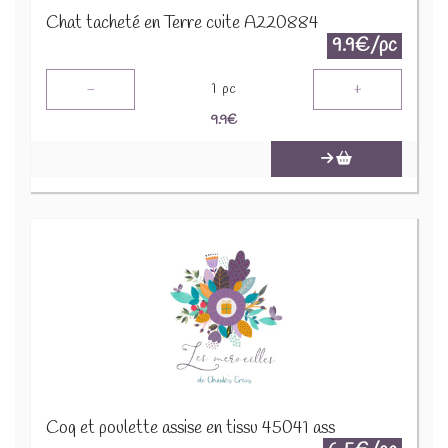
Chat tacheté en Terre cuite A220884
9.9€/pc
-
+
1
pc
9.9
€
Coq et poulette assise en tissu 45041 ass