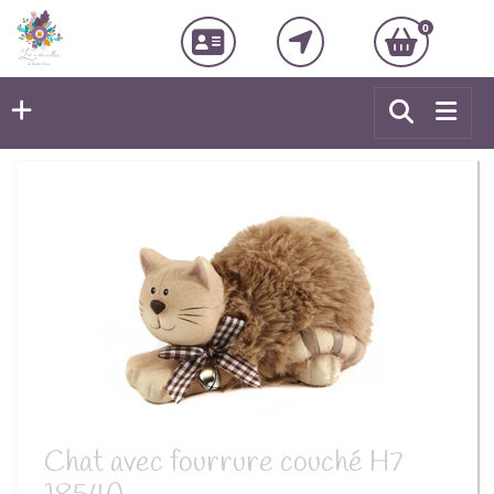
0
Chat avec fourrure couché H7