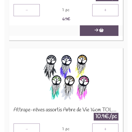
-
+
1
pc
6.9
€
Attrape-rêves assortis Arbre de Vie 16cm TOLD-02
10.9€/pc
-
+
1
pc