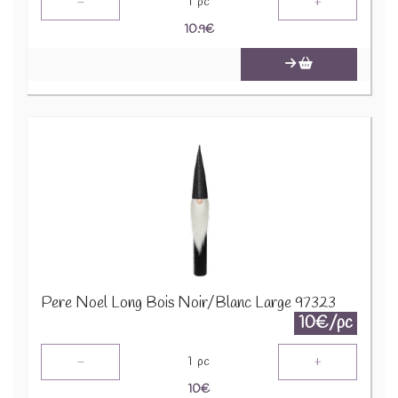
-
+
1
pc
10.9
€
Pere Noel Long Bois Noir/Blanc Large 97323
10€/pc
-
+
1
pc
10
€