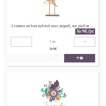
2 rennes en bois naturel avec argent, sur pied en bois H 33,5 2653-B
16.9€/pc
-
+
1
pc
16.9
€