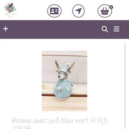
0
Renne avec pull bleu vert H 11,5