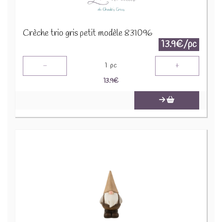
Crèche trio gris petit modèle 831096
13.9€/pc
-
+
1
pc
13.9
€