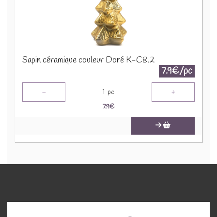
Sapin céramique couleur Doré K-C8.2
7.9€/pc
-
+
1
pc
7.9
€