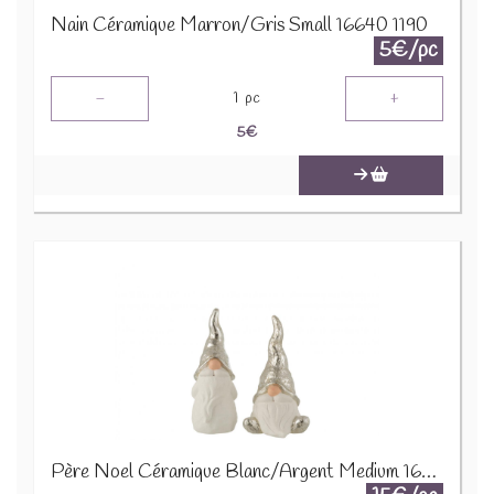
Nain Céramique Marron/Gris Small 16640 1190
5€/pc
-
+
1
pc
5
€
Père Noel Céramique Blanc/Argent Medium 16578