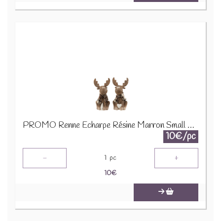
PROMO Renne Echarpe Résine Marron Small Assortiment De 2 16963 1890
10€/pc
-
+
1
pc
10
€