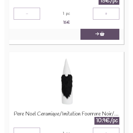
15€/pc
-
+
1
pc
15
€
Pere Noel Ceramique/Imitation Fourrure Noir/Blanc Large 86755
10.9€/pc