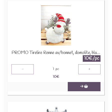
PROMO Tirelire Renne av/bonnet, domolite, blanc, 15x12x23cm A195313 1290
10€/pc
-
+
1
pc
10
€