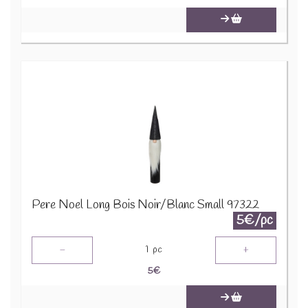
Pere Noel Long Bois Noir/Blanc Small 97322
5€/pc
-
+
1
pc
5
€