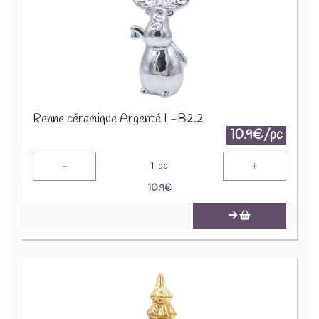
Renne céramique Argenté L-B2.2
10.9€/pc
-
+
1
pc
10.9
€