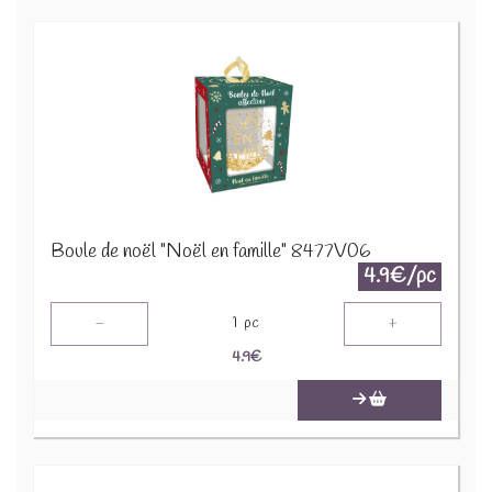
Boule de noël "Noël en famille" 8477V06
4.9€/pc
-
+
1
pc
4.9
€