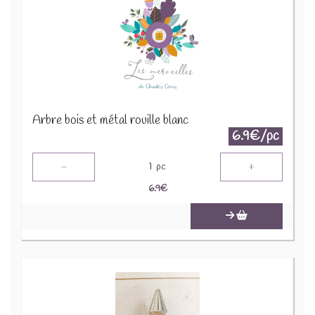
Arbre bois et métal rouille blanc
6.9€/pc
-
+
1
pc
6.9
€