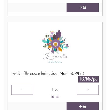
Petite fille assise beige tissu Noël 503470
18.9€/pc
-
+
1
pc
18.9
€