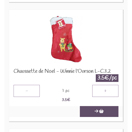
Chaussette de Noel - Winnie l'Ourson L-C3.2
3.5€/pc
-
+
1
pc
3.5
€