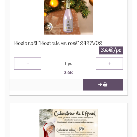
Boule noël "Bouteille vin rosé" 8497V08
3.6€/pc
-
+
1
pc
3.6
€