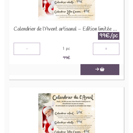
Calendrier de l’Avent artisanal – Édition limitée 2025
99€/pc
-
+
1
pc
99
€