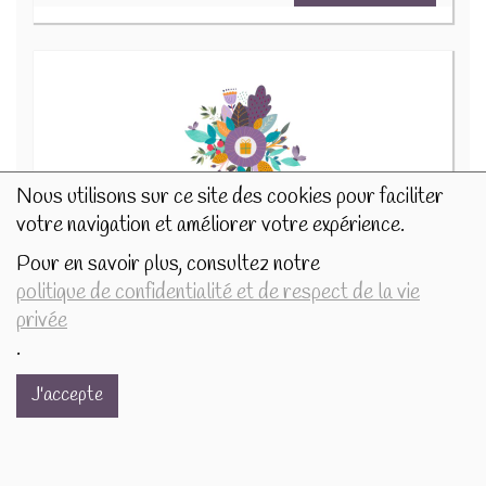
Nous utilisons sur ce site des cookies pour faciliter
votre navigation et améliorer votre expérience.
Pour en savoir plus, consultez notre
Photophore 6cm Neige givre maisons 505270
politique de confidentialité et de respect de la vie
4.5€/pc
privée
.
-
+
1
pc
4.5
€
J'accepte