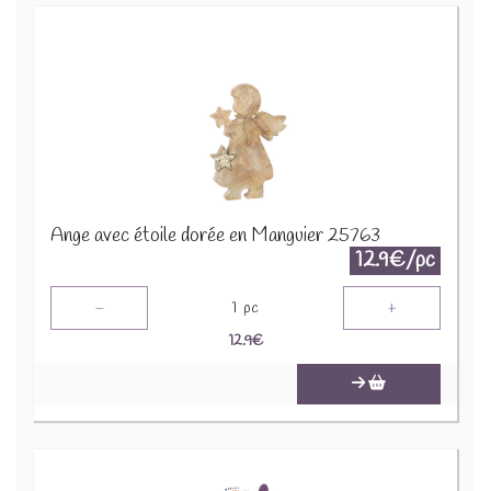
Ange avec étoile dorée en Manguier 25763
12.9€/pc
-
+
1
pc
12.9
€