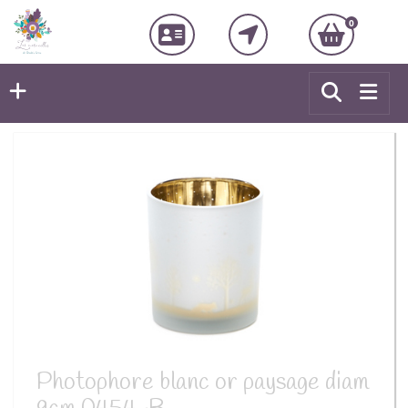
0
Photophore blanc or paysage diam