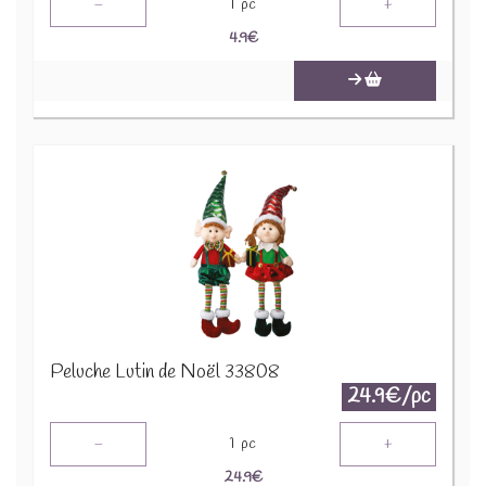
-
+
1
pc
4.9
€
Peluche Lutin de Noël 33808
24.9€/pc
-
+
1
pc
24.9
€