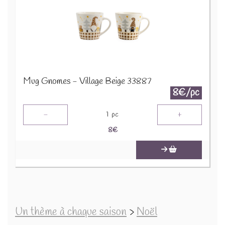
Mug Gnomes - Village Beige 33887
8€/pc
-
+
1
pc
8
€
Un thème à chaque saison
>
Noël