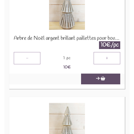
Arbre de Noël argent brillant paillettes pour bougie 1650 A1590
10€/pc
-
+
1
pc
10
€