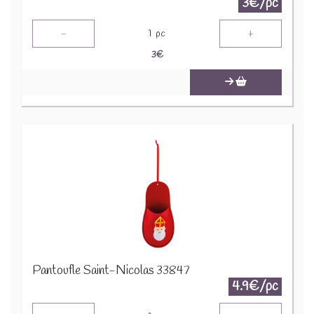
3€/pc
-
+
1
pc
3
€
Pantoufle Saint-Nicolas 33847
4.9€/pc