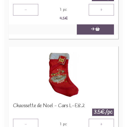
-
+
1
pc
4.5
€
Chaussette de Noel - Cars L-E8.2
3.5€/pc
-
+
1
pc