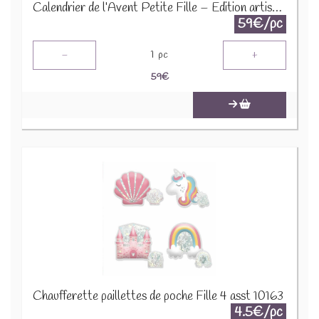
Calendrier de l’Avent Petite Fille – Édition artisanale 2025
59€/pc
-
+
1
pc
59
€
Chaufferette paillettes de poche Fille 4 asst 10163
4.5€/pc