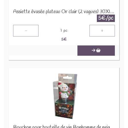
Assiette évasée plateau Or clair (2 vagues) 30X12H5CM 22334
5€/pc
-
+
1
pc
5
€
Bouchon pour bouteille de vin Bonhomme de neige X-M10.2