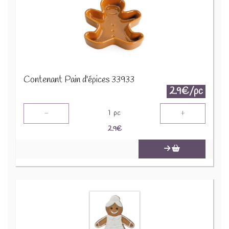
Contenant Pain d'épices 33933
2.9€/pc
-
+
1
pc
2.9
€