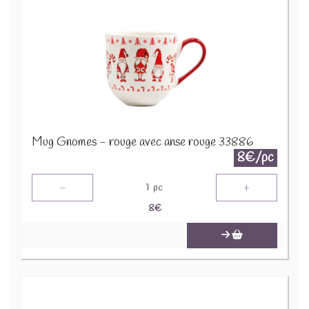
Mug Gnomes - rouge avec anse rouge 33886
8€/pc
-
+
1
pc
8
€