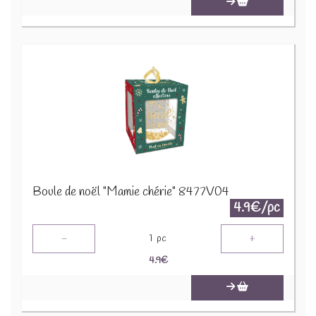
Boule de noël "Mamie chérie" 8477V04
4.9€/pc
-
+
1
pc
4.9
€