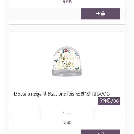
4.5
€
Boule a neige "il était une fois noël" 8486V06
7.9€/pc
-
+
1
pc
7.9
€