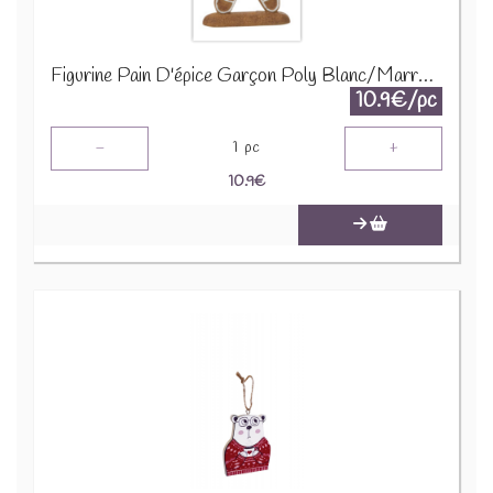
Figurine Pain D'épice Garçon Poly Blanc/Marron 26600
10.9€/pc
-
+
1
pc
10.9
€