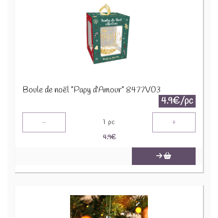
Boule de noël "Papy d'Amour" 8477V03
4.9€/pc
-
+
1
pc
4.9
€