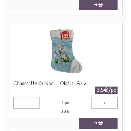
Chaussette de Noel - Olaf K-A3.2
3.5€/pc
-
+
1
pc
3.5
€