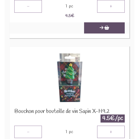
-
+
1
pc
4.5
€
Bouchon pour bouteille de vin Sapin X-H9.2
4.5€/pc
-
+
1
pc