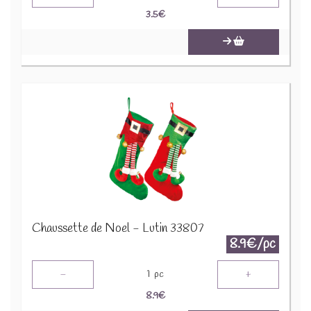
3.5
€
Chaussette de Noel - Lutin 33807
8.9€/pc
-
+
1
pc
8.9
€