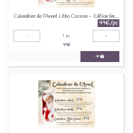
Calendrier de l’Avent Litho Cocoon – Édition limitée 2025
49€/pc
-
+
1
pc
49
€