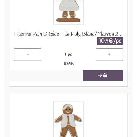
Figurine Pain D'épice Fille Poly Blanc/Marron 26600
10.9€/pc
-
+
1
pc
10.9
€