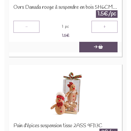
Ours Danada rouge à suspendre en bois 5H6CM 12160
1.5€/pc
-
+
1
pc
1.5
€
Pain d'épices suspension tissu 2ASS 9F|13C