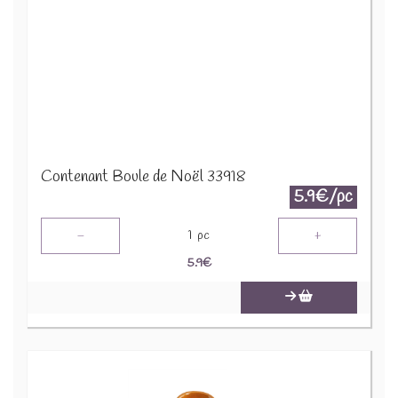
Contenant Boule de Noël 33918
5.9€/pc
-
+
1
pc
5.9
€