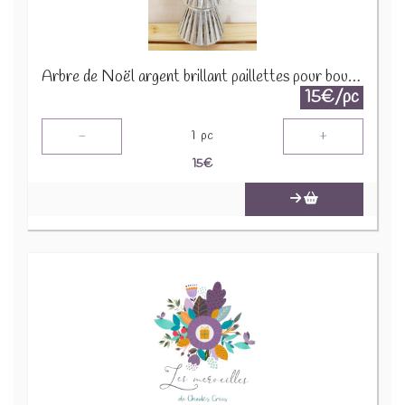
Arbre de Noël argent brillant paillettes pour bougie 1650 B 2290
15€/pc
-
+
1
pc
15
€