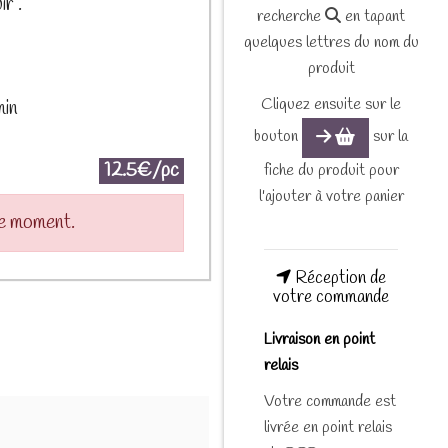
r".
recherche
en tapant
quelques lettres du nom du
produit
Cliquez ensuite sur le
min
bouton
sur la
12.5€/pc
fiche du produit pour
l'ajouter à votre panier
le moment.
Réception de
votre commande
Livraison en point
relais
Votre commande est
livrée en point relais