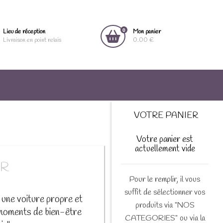
0
Lieu de réception
Mon panier
Livraison en point relais
0.00 €
VOTRE PANIER
Votre panier est
actuellement vide
IR
Pour le remplir, il vous
suffit de sélectionner vos
 une voiture propre et
produits via "NOS
 moments de bien-être
CATEGORIES" ou via la