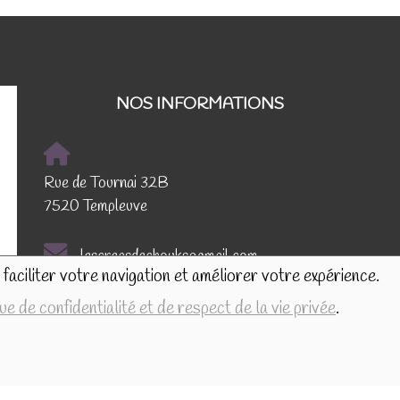
NOS INFORMATIONS
Rue de Tournai 32B
7520 Templeuve
lescreasdechouks@gmail.com
faciliter votre navigation et améliorer votre expérience.
+32.497.16.16.82
que de confidentialité et de respect de la vie privée
.
BE0849.325.169
Le
BOSSUT Gaëlle
en