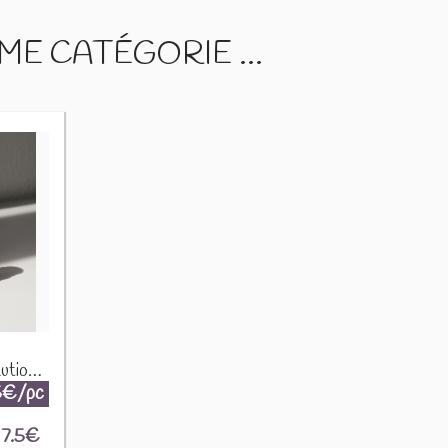
E CATÉGORIE ...
Gel Hydro Alcoolique, solution parfumée antiseptique 100ml
5€/pc
7.5
€