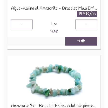
Aigue-marine et Amazonite - Bracelet Mala Enfant 68994
14.9€/pc
-
+
1
pc
14.9
€
Amazonite 'A' - Bracelet Enfant éclats de pierres BRC-AMZX