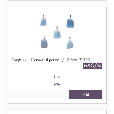
Angélite - Pendentif percé +/-2.5cm 71433
6.9€/pc
-
+
1
pc
6.9
€