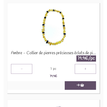
Ambre - Collier de pierres précieuses éclats de pierres 45cm COLC-AMB
19.9€/pc
-
+
1
pc
19.9
€