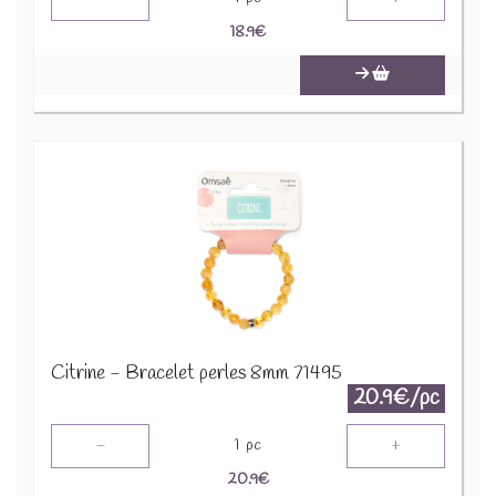
18.9
€
Citrine - Bracelet perles 8mm 71495
20.9€/pc
-
+
1
pc
20.9
€