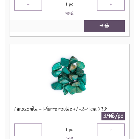
-
+
1
pc
9.9
€
Amazonite - Pierre roulée +/-2-4cm 7934
3.9€/pc
-
+
1
pc