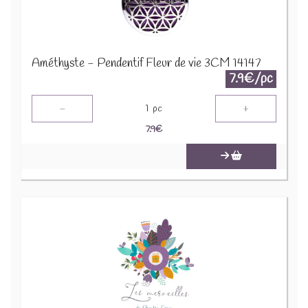
Améthyste - Pendentif Fleur de vie 3CM 14147
7.9€/pc
-
+
1
pc
7.9
€