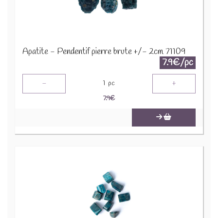
Apatite - Pendentif pierre brute +/- 2cm 71109
7.9€/pc
-
+
1
pc
7.9
€