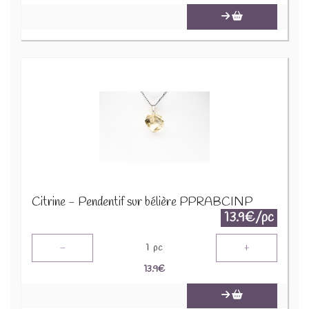
Citrine - Pendentif sur bélière PPRABCINP
13.9€/pc
-
+
1
pc
13.9
€