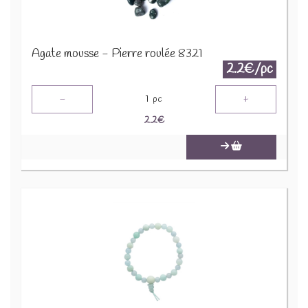
Agate mousse - Pierre roulée 8321
2.2€/pc
-
+
1
pc
2.2
€