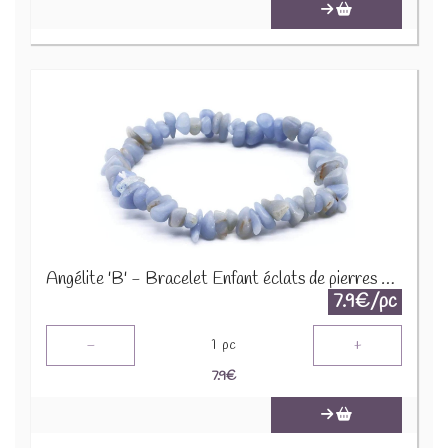
Angélite 'B' - Bracelet Enfant éclats de pierres BRC-ANG
7.9€/pc
-
+
1
pc
7.9
€