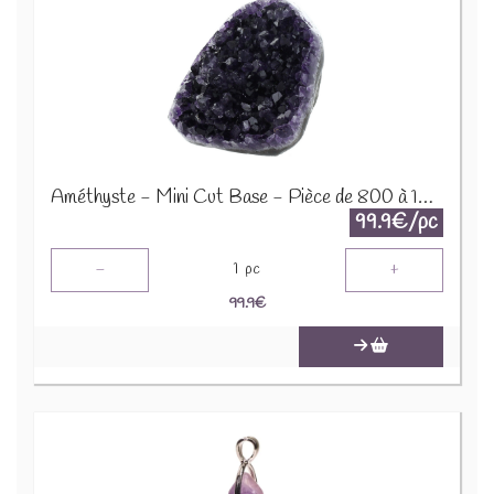
Améthyste - Mini Cut Base - Pièce de 800 à 1000 Gr 64059
99.9€/pc
-
+
1
pc
99.9
€