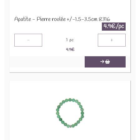
Apatite - Pierre roulée +/-1.5-3.5cm 8316
4.9€/pc
-
+
1
pc
4.9
€