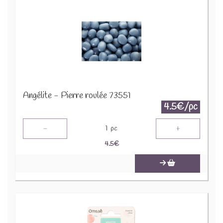
Angélite - Pierre roulée 73551
4.5€/pc
-
+
1
pc
4.5
€