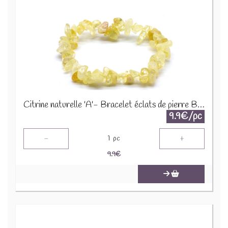
Citrine naturelle 'A'- Bracelet éclats de pierre BRC-CIT
9.9€/pc
-
+
1
pc
9.9
€