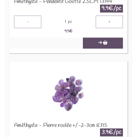
Améthyste - Pendentif Goutte 2.5CM 13144
9.9€/pc
-
+
1
pc
9.9
€
Améthyste - Pierre roulée +/-2-3cm 8315
3.9€/pc