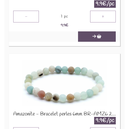
9.9€/pc
-
+
1
pc
9.9
€
Amazonite - Bracelet perles 6mm BR-AMZ6 2274
9.9€/pc