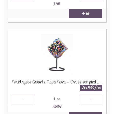
3.9
€
Améthyste Quartz Aqua Aura - Druse sur pied en métal DAT3
26.9€/pc
-
+
1
pc
26.9
€