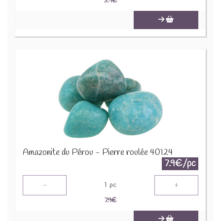
3.9
€
Amazonite du Pérou - Pierre roulée 40124
7.9€/pc
-
+
1
pc
7.9
€