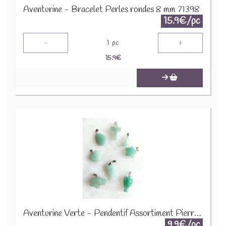
Aventurine - Bracelet Perles rondes 8 mm 71398
15.9€/pc
-
+
1
pc
15.9
€
Aventurine Verte - Pendentif Assortiment Pierres Précieuses GemPD-18
9.9€/pc