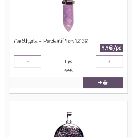
Améthyste - Pendentif 4cm 12138
9.9€/pc
-
+
1
pc
9.9
€