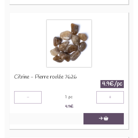
Citrine - Pierre roulée 7626
4.9€/pc
-
+
1
pc
4.9
€