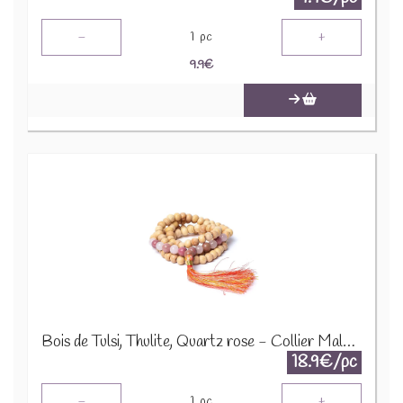
-
+
1
pc
9.9
€
Bois de Tulsi, Thulite, Quartz rose - Collier Mala 12646
18.9€/pc
-
+
1
pc