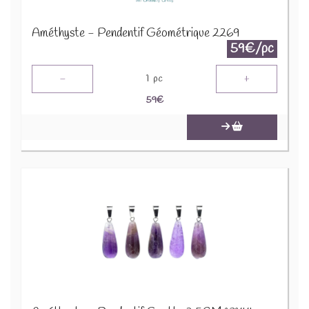
Améthyste - Pendentif Géométrique 2269
59€/pc
-
+
1
pc
59
€