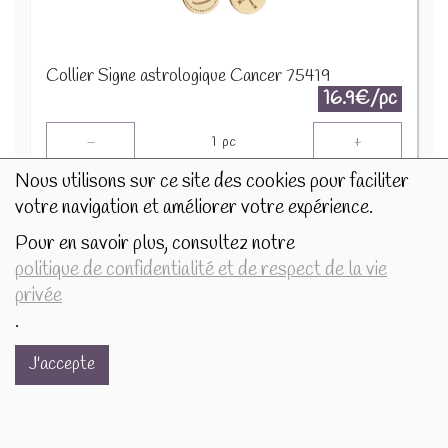
Collier Signe astrologique Cancer 75419
16.9€/pc
-
+
1
pc
16.9
€
Nous utilisons sur ce site des cookies pour faciliter
votre navigation et améliorer votre expérience.
Pour en savoir plus, consultez notre
politique de confidentialité et de respect de la vie
privée
.
J'accepte