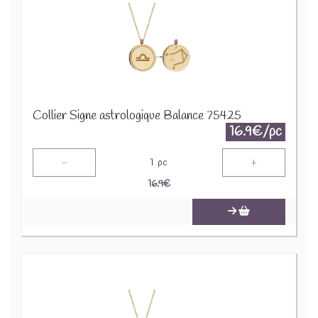
Collier Signe astrologique Balance 75425
16.9€/pc
-
+
1
pc
16.9
€