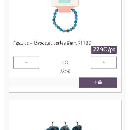
Apatite - Bracelet perles 8mm 71485
22.9€/pc
-
+
1
pc
22.9
€