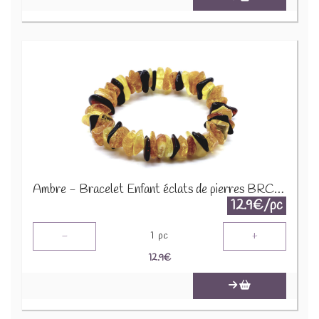
Ambre - Bracelet Enfant éclats de pierres BRC-AMBK
12.9€/pc
-
+
1
pc
12.9
€