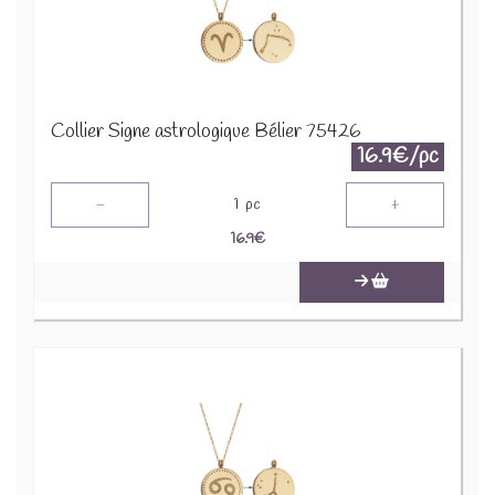
Collier Signe astrologique Bélier 75426
16.9€/pc
-
+
1
pc
16.9
€