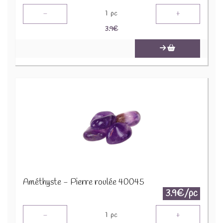
-
+
1
pc
3.9
€
Améthyste - Pierre roulée 40045
3.9€/pc
-
+
1
pc