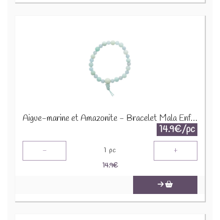
Aigue-marine et Amazonite - Bracelet Mala Enfant 68994
14.9€/pc
-
+
1
pc
14.9
€