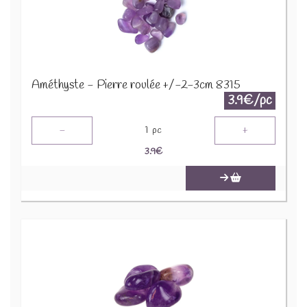
Améthyste - Pierre roulée +/-2-3cm 8315
3.9€/pc
-
+
1
pc
3.9
€