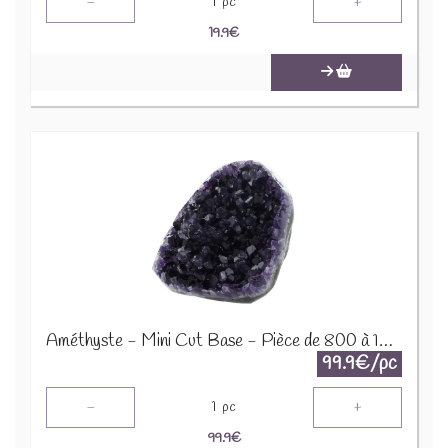
-
+
1
pc
19.9
€
Améthyste - Mini Cut Base - Pièce de 800 à 1000 Gr 64059
99.9€/pc
-
+
1
pc
99.9
€