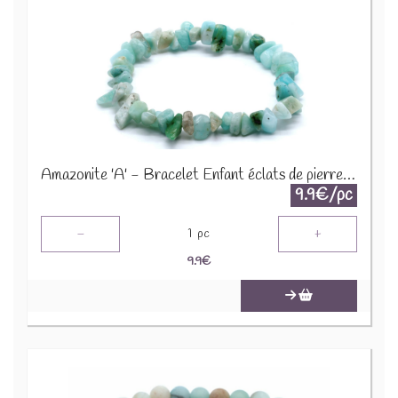
Amazonite 'A' - Bracelet Enfant éclats de pierres BRC-AMZX
9.9€/pc
-
+
1
pc
9.9
€