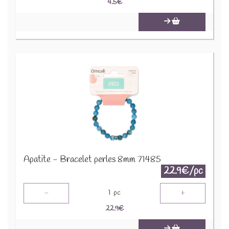
4.5
€
Apatite - Bracelet perles 8mm 71485
22.9€/pc
-
+
1
pc
22.9
€