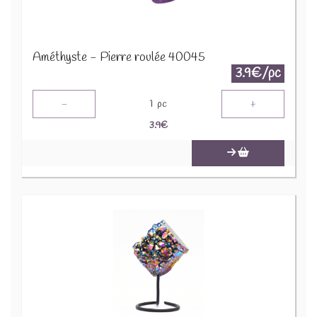
Améthyste - Pierre roulée 40045
3.9€/pc
-
+
1
pc
3.9
€