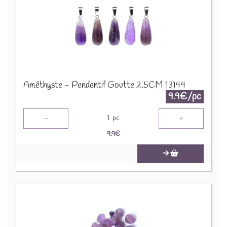
Améthyste - Pendentif Goutte 2.5CM 13144
9.9€/pc
-
+
1
pc
9.9
€