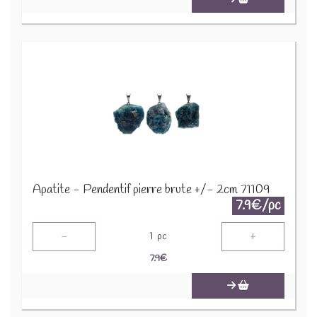
Apatite - Pendentif pierre brute +/- 2cm 71109
7.9€/pc
-
+
1
pc
7.9
€