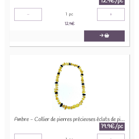
12.9€/pc
-
+
1
pc
12.9
€
Ambre - Collier de pierres précieuses éclats de pierres 45cm COLC-AMB
19.9€/pc