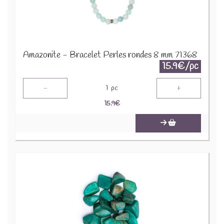
Amazonite - Bracelet Perles rondes 8 mm 71368
15.9€/pc
-
+
1
pc
15.9
€