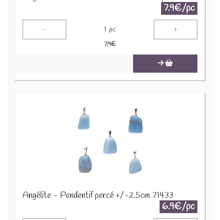
7.9€/pc
-
+
1
pc
7.9
€
Angélite - Pendentif percé +/-2.5cm 71433
6.9€/pc