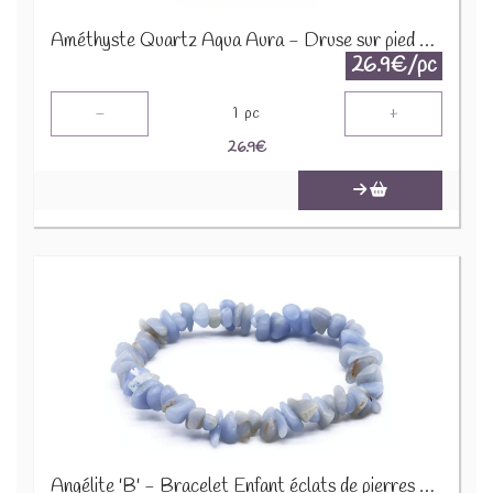
Améthyste Quartz Aqua Aura - Druse sur pied en métal DAT3
26.9€/pc
-
+
1
pc
26.9
€
Angélite 'B' - Bracelet Enfant éclats de pierres BRC-ANG