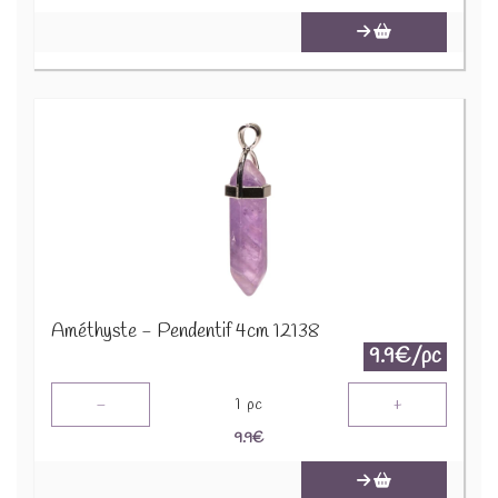
Améthyste - Pendentif 4cm 12138
9.9€/pc
-
+
1
pc
9.9
€