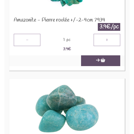
Amazonite - Pierre roulée +/-2-4cm 7934
3.9€/pc
-
+
1
pc
3.9
€