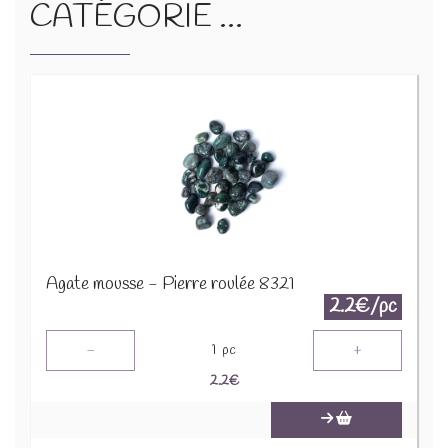
CATÉGORIE ...
Agate mousse - Pierre roulée 8321
2.2€/pc
-
+
1
pc
2.2
€