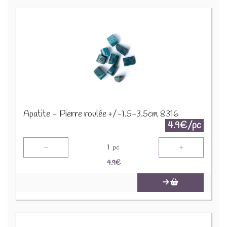
Apatite - Pierre roulée +/-1.5-3.5cm 8316
4.9€/pc
-
+
1
pc
4.9
€