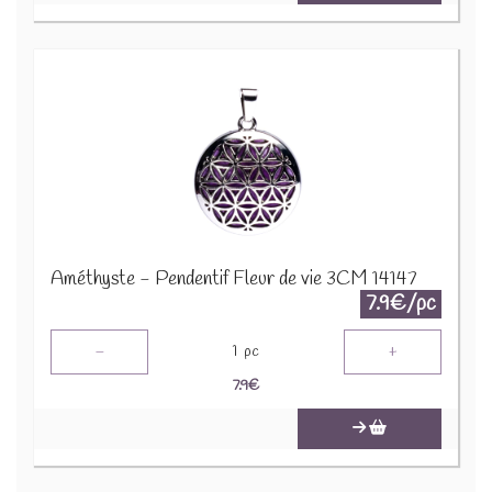
Améthyste - Pendentif Fleur de vie 3CM 14147
7.9€/pc
-
+
1
pc
7.9
€