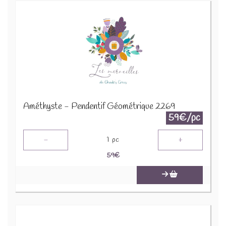
Améthyste - Pendentif Géométrique 2269
59€/pc
-
+
1
pc
59
€