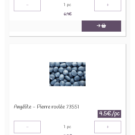
-
+
1
pc
6.9
€
Angélite - Pierre roulée 73551
4.5€/pc
-
+
1
pc