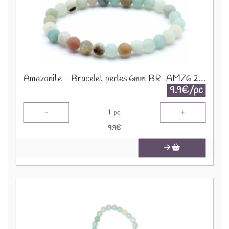
Amazonite - Bracelet perles 6mm BR-AMZ6 2274
9.9€/pc
-
+
1
pc
9.9
€