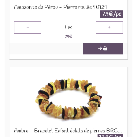
Amazonite du Pérou - Pierre roulée 40124
7.9€/pc
-
+
1
pc
7.9
€
Ambre - Bracelet Enfant éclats de pierres BRC-AMBK