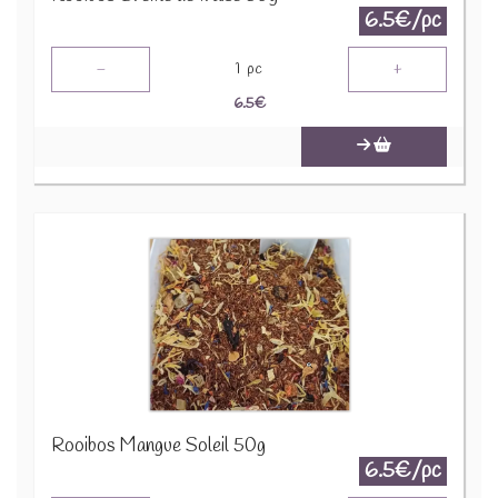
6.5€/pc
-
+
1
pc
6.5
€
Rooibos Mangue Soleil 50g
6.5€/pc