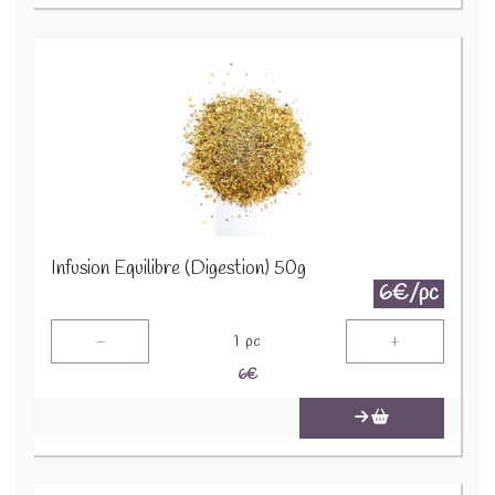
Infusion Equilibre (Digestion) 50g
6€/pc
-
+
1
pc
6
€