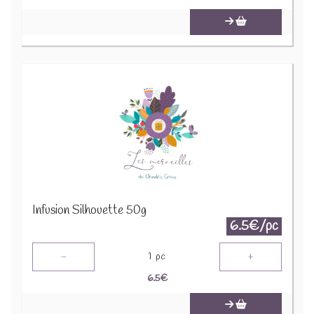
Infusion Silhouette 50g
6.5€/pc
-
+
1
pc
6.5
€