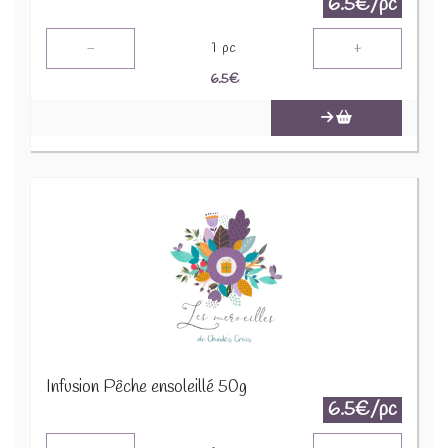
6.5€/pc
-
+
1
pc
6.5
€
Infusion Pêche ensoleillé 50g
6.5€/pc