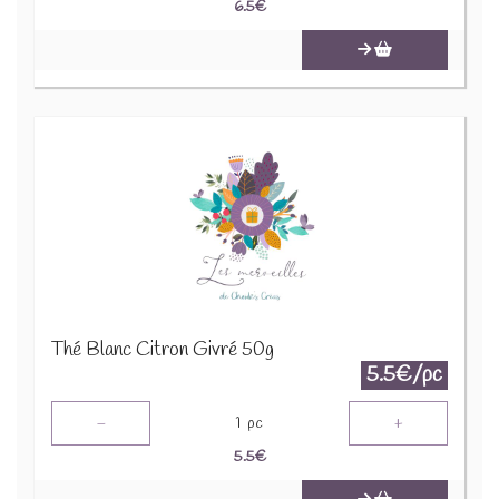
6.5
€
Thé Blanc Citron Givré 50g
5.5€/pc
-
+
1
pc
5.5
€