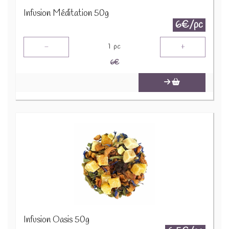
Infusion Méditation 50g
6€/pc
-
+
1
pc
6
€
Infusion Oasis 50g