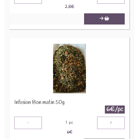
2.8
€
Infusion Bon matin 50g
6€/pc
-
+
1
pc
6
€