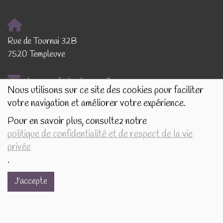
Rue de Tournai 32B
7520 Templeuve
lescreasdechouks@gmail.com
Nous utilisons sur ce site des cookies pour faciliter
votre navigation et améliorer votre expérience.
+32.497.16.16.82
Pour en savoir plus, consultez notre
politique de confidentialité et de respect de la vie
BE0849.325.169
privée
BOSSUT Gaëlle
.
Politique de confidentialité et de respect de la vie privée
J'accepte
Conditions générales de vente