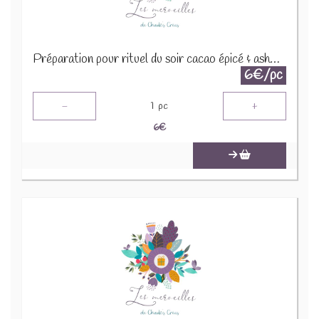
Préparation pour rituel du soir cacao épicé & ashwaganda 30g
6€/pc
-
+
1
pc
6
€