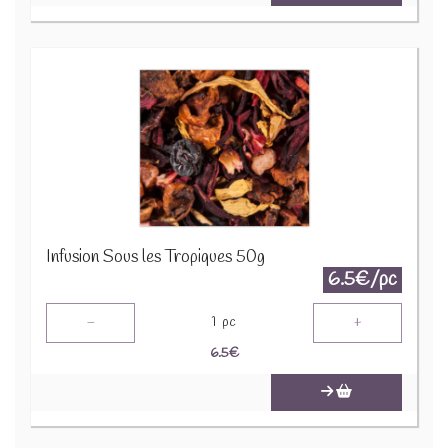
Infusion Sous les Tropiques 50g
6.5€/pc
-
+
1
pc
6.5
€