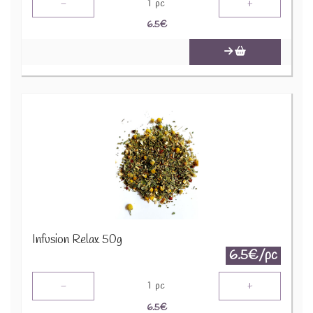
-
+
1
pc
6.5
€
Infusion Relax 50g
6.5€/pc
-
+
1
pc
6.5
€