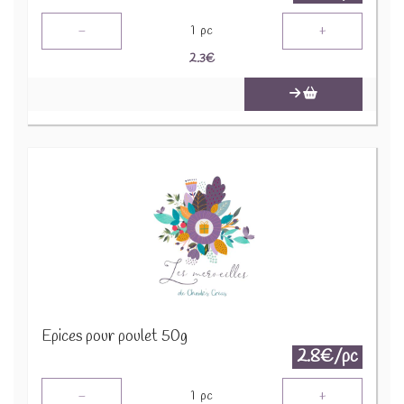
-
+
1
pc
2.3
€
Epices pour poulet 50g
2.8€/pc
-
+
1
pc