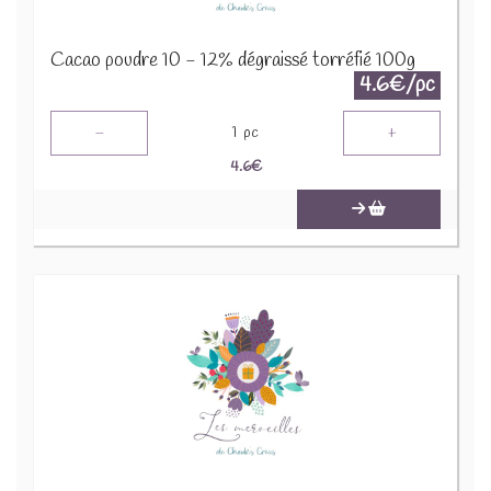
Cacao poudre 10 - 12% dégraissé torréfié 100g
4.6€/pc
-
+
1
pc
4.6
€