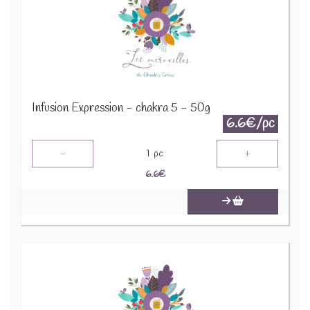
Infusion Expression - chakra 5 - 50g
6.6€/pc
-
+
1
pc
6.6
€