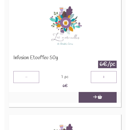
Infusion Etouf'feu 50g
6€/pc
-
+
1
pc
6
€