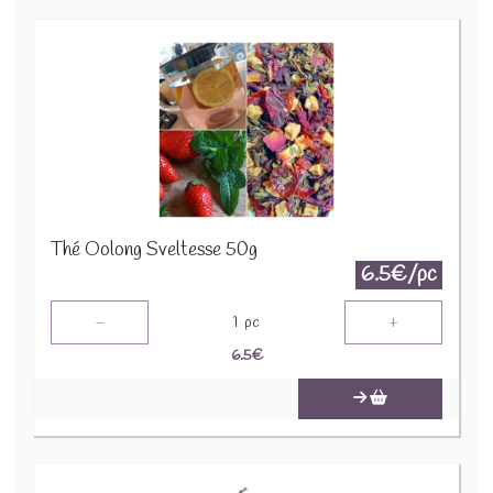
Thé Oolong Sveltesse 50g
6.5€/pc
-
+
1
pc
6.5
€