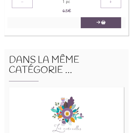
-
+
1
pc
6.5
€
DANS LA MÊME
CATÉGORIE ...