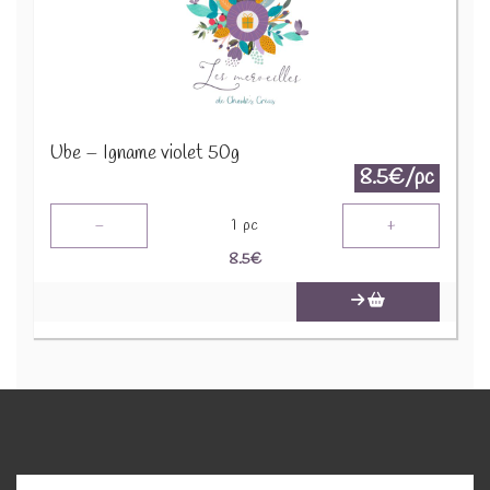
Ube – Igname violet 50g
8.5€/pc
-
+
1
pc
8.5
€