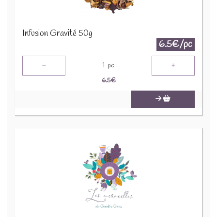
Infusion Gravité 50g
6.5€/pc
-
+
1
pc
6.5
€