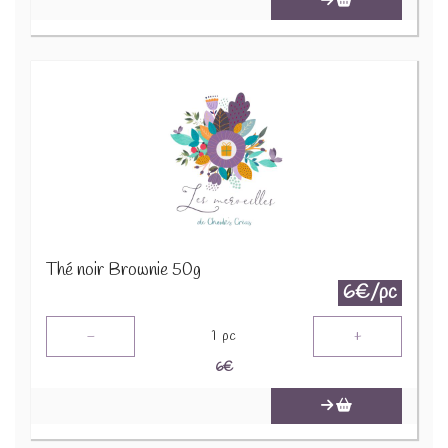
Thé noir Brownie 50g
6€/pc
-
+
1
pc
6
€