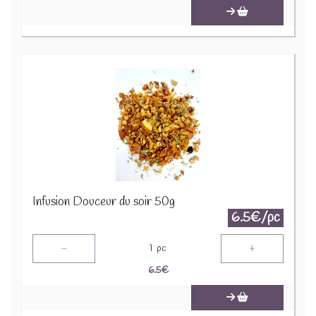
Infusion Douceur du soir 50g
6.5€/pc
-
+
1
pc
6.5
€