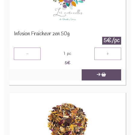
Infusion Fraicheur zen 50g
5€/pc
-
+
1
pc
5
€