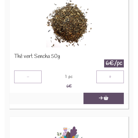
Thé vert Sencha 50g
6€/pc
-
+
1
pc
6
€