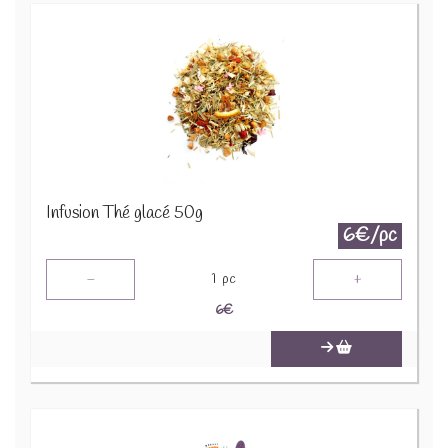
Infusion Thé glacé 50g
6€/pc
-
+
1
pc
6
€