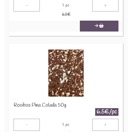
-
+
1
pc
6.5
€
Rooibos Pina Colada 50g
6.5€/pc
-
+
1
pc