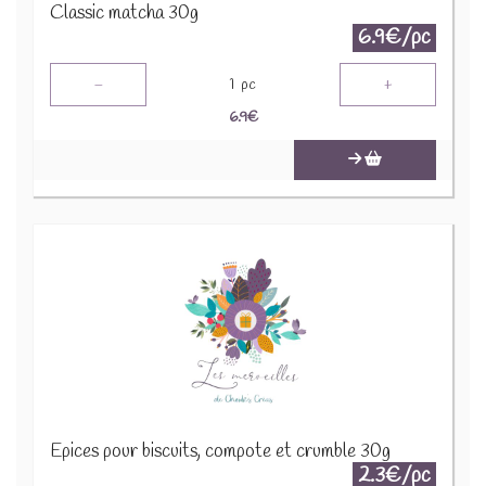
Classic matcha 30g
6.9€/pc
-
+
1
pc
6.9
€
Epices pour biscuits, compote et crumble 30g
2.3€/pc