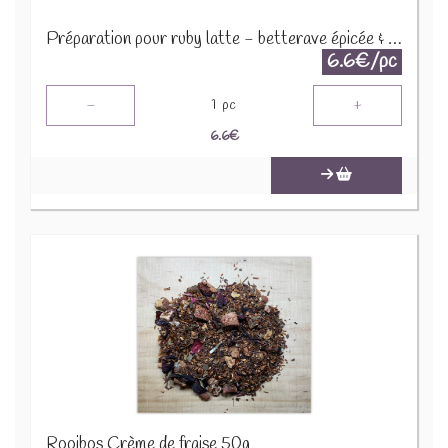
Préparation pour ruby latte - betterave épicée & vanille 30g
6.6€/pc
-
+
1
pc
6.6
€
Rooibos Crème de fraise 50g