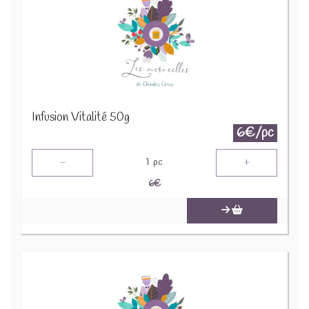
Infusion Vitalité 50g
6€/pc
-
+
1
pc
6
€