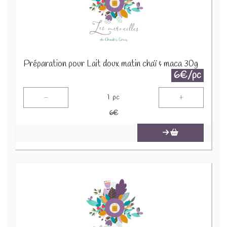
Préparation pour Lait doux matin chaï & maca 30g
6€/pc
-
+
1
pc
6
€