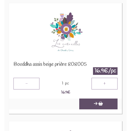
Bouddha assis beige prière 808005
16.9€/pc
-
+
1
pc
16.9
€