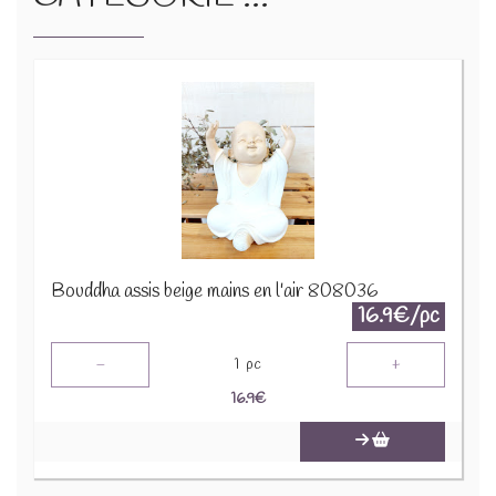
Bouddha assis beige mains en l'air 808036
16.9€/pc
-
+
1
pc
16.9
€