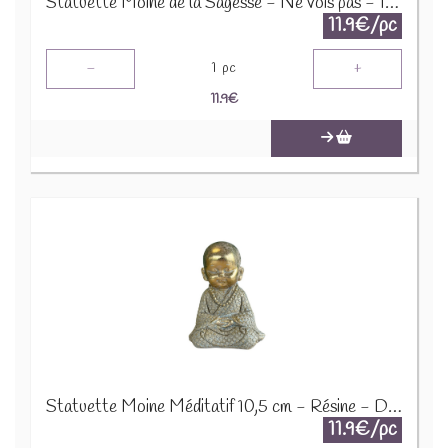
Statuette Moine de la Sagesse - Ne vois pas - 10 cm - Résine - Doré 76225
11.9€/pc
-
+
1
pc
11.9
€
Statuette Moine Méditatif 10,5 cm - Résine - Doré 76227
11.9€/pc