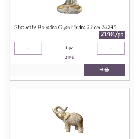
Statuette Bouddha Gyan Mudra 27 cm 76245
21.9€/pc
-
+
1
pc
21.9
€