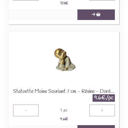
11.9
€
Statuette Moine Souriant 7 cm - Résine - Doré 76220
9.6€/pc
-
+
1
pc
9.6
€