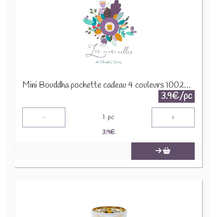
Mini Bouddha pochette cadeau 4 couleurs 10020100
3.9€/pc
-
+
1
pc
3.9
€