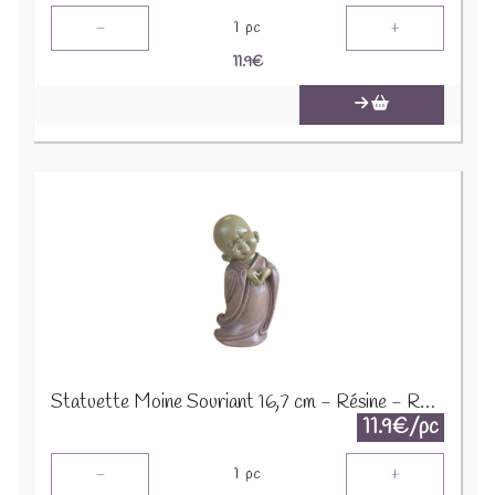
-
+
1
pc
11.9
€
Statuette Moine Souriant 16,7 cm - Résine - Rouge 76234
11.9€/pc
-
+
1
pc