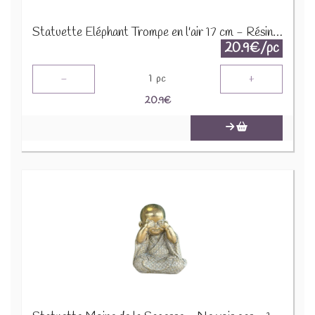
Statuette Eléphant Trompe en l'air 17 cm - Résine - Doré 76283
20.9€/pc
-
+
1
pc
20.9
€