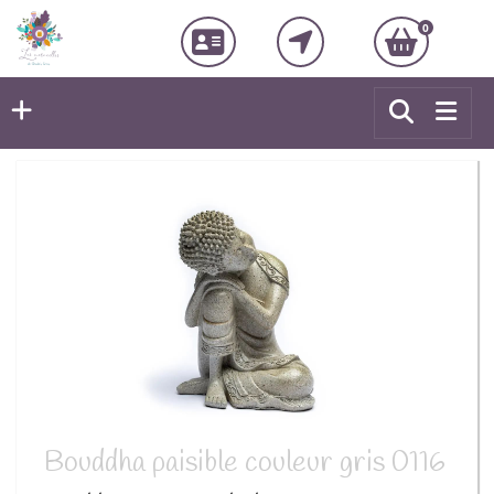
0
Bouddha paisible couleur gris 0116