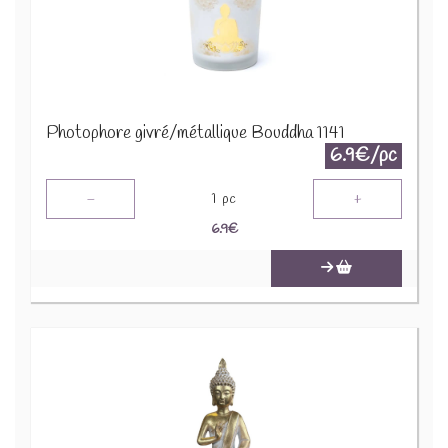
Photophore givré/métallique Bouddha 1141
6.9€/pc
-
+
1
pc
6.9
€