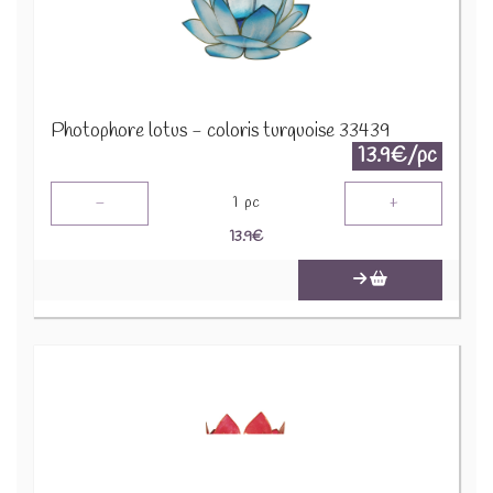
Photophore lotus - coloris turquoise 33439
13.9€/pc
-
+
1
pc
13.9
€