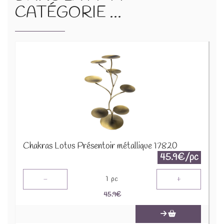
CATÉGORIE ...
Chakras Lotus Présentoir métallique 17820
45.9€/pc
-
+
1
pc
45.9
€