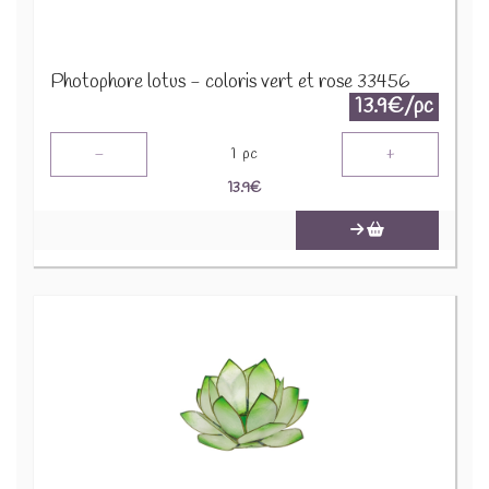
Photophore lotus - coloris vert et rose 33456
13.9€/pc
-
+
1
pc
13.9
€