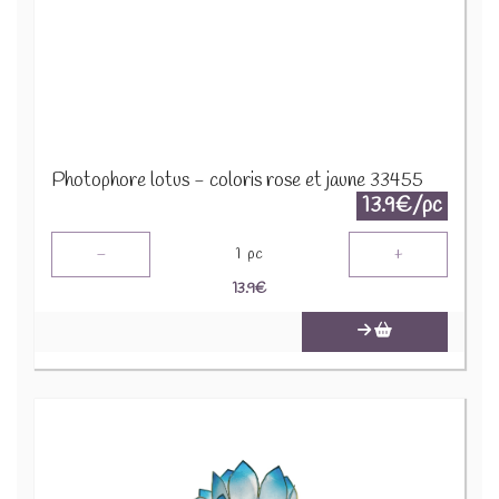
Photophore lotus - coloris rose et jaune 33455
13.9€/pc
-
+
1
pc
13.9
€