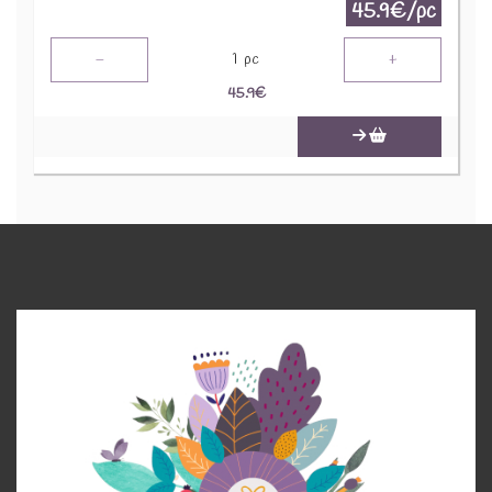
45.9€/pc
-
+
1
pc
45.9
€