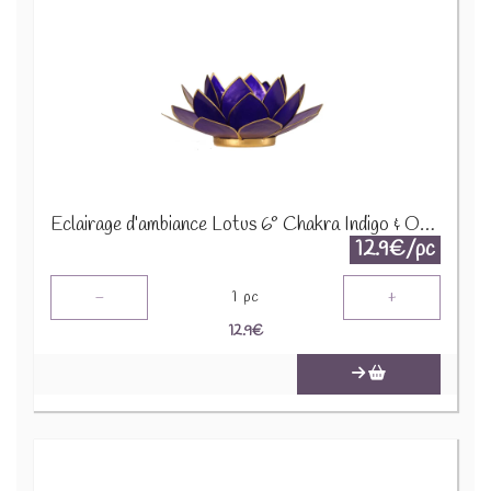
Eclairage d’ambiance Lotus 6° Chakra Indigo & Or 12016
12.9€/pc
-
+
1
pc
12.9
€