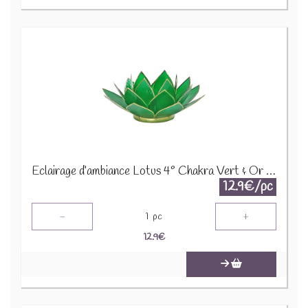
Eclairage d’ambiance Lotus 4° Chakra Vert & Or 12014
12.9€/pc
-
+
1
pc
12.9
€