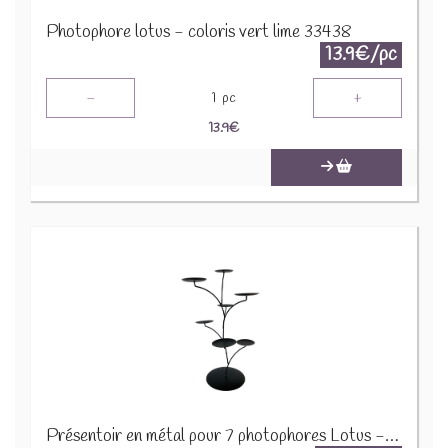
Photophore lotus - coloris vert lime 33438
13.9€/pc
-
+
1
pc
13.9
€
Présentoir en métal pour 7 photophores Lotus - Vide 74891