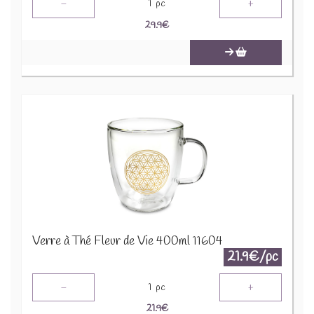
-
+
1
pc
29.9
€
Verre à Thé Fleur de Vie 400ml 11604
21.9€/pc
-
+
1
pc
21.9
€