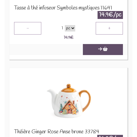
Tasse à thé infuseur Symboles mystiques 11641
14.9€/pc
-
+
1
14.9
€
Théière Ginger Rose Anse brune 33784