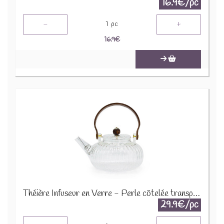
16.9€/pc
-
+
1
pc
16.9
€
Théière Infuseur en Verre - Perle côtelée transparente - 850ml GteaP-12
29.9€/pc