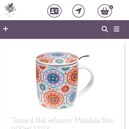
0
Tasse à thé infuseur Mandala bleu