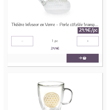
Théière Infuseur en Verre - Perle côtelée transparente - 850ml GteaP-12
29.9€/pc
-
+
1
pc
29.9
€