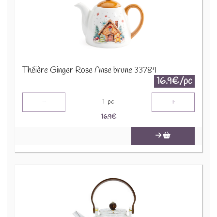
Théière Ginger Rose Anse brune 33784
16.9€/pc
-
+
1
pc
16.9
€