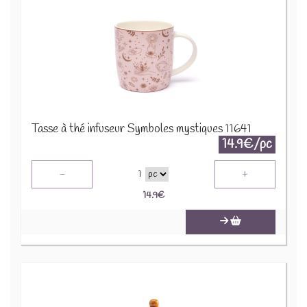
Tasse à thé infuseur Symboles mystiques 11641
14.9€/pc
-
+
1
14.9
€