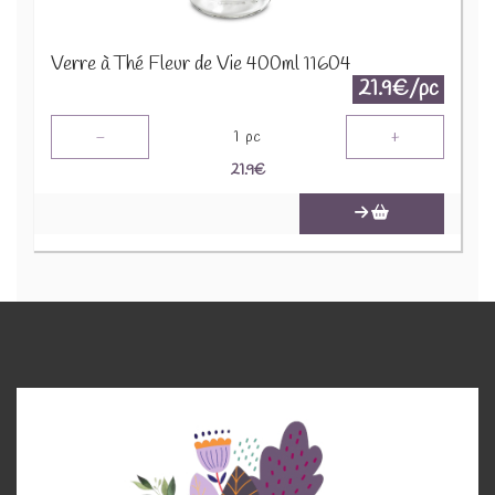
Verre à Thé Fleur de Vie 400ml 11604
21.9€/pc
-
+
1
pc
21.9
€