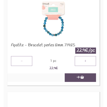
Apatite - Bracelet perles 8mm 71485
22.9€/pc
-
+
1
pc
22.9
€