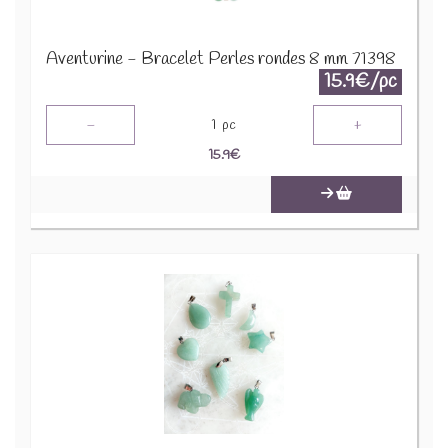
Aventurine - Bracelet Perles rondes 8 mm 71398
15.9€/pc
-
+
1
pc
15.9
€