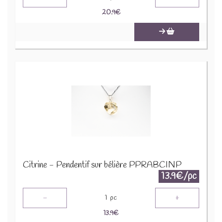
20.9
€
Citrine - Pendentif sur bélière PPRABCINP
13.9€/pc
-
+
1
pc
13.9
€