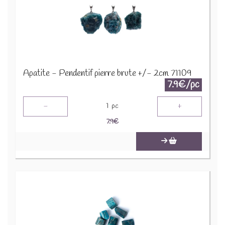
Apatite - Pendentif pierre brute +/- 2cm 71109
7.9€/pc
-
+
1
pc
7.9
€