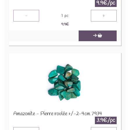
9.9€/pc
-
+
1
pc
9.9
€
Amazonite - Pierre roulée +/-2-4cm 7934
3.9€/pc