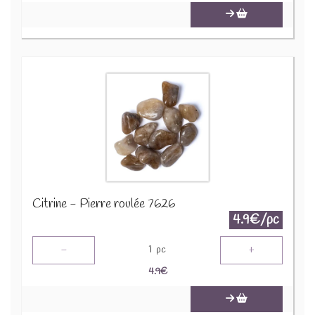
Citrine - Pierre roulée 7626
4.9€/pc
-
+
1
pc
4.9
€