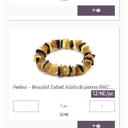
Ambre - Bracelet Enfant éclats de pierres BRC-AMBK
12.9€/pc
-
+
1
pc
12.9
€