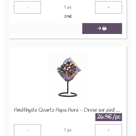
-
+
1
pc
3.9
€
Améthyste Quartz Aqua Aura - Druse sur pied en métal DAT3
26.9€/pc
-
+
1
pc