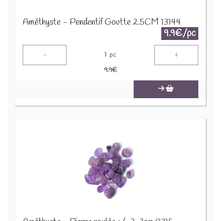
Améthyste - Pendentif Goutte 2.5CM 13144
9.9€/pc
-
+
1
pc
9.9
€