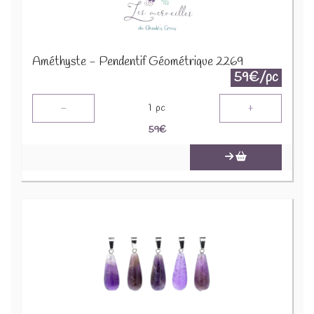
Améthyste - Pendentif Géométrique 2269
59€/pc
-
+
1
pc
59
€