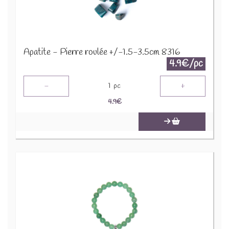
Apatite - Pierre roulée +/-1.5-3.5cm 8316
4.9€/pc
-
+
1
pc
4.9
€