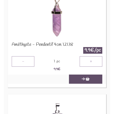
Améthyste - Pendentif 4cm 12138
9.9€/pc
-
+
1
pc
9.9
€