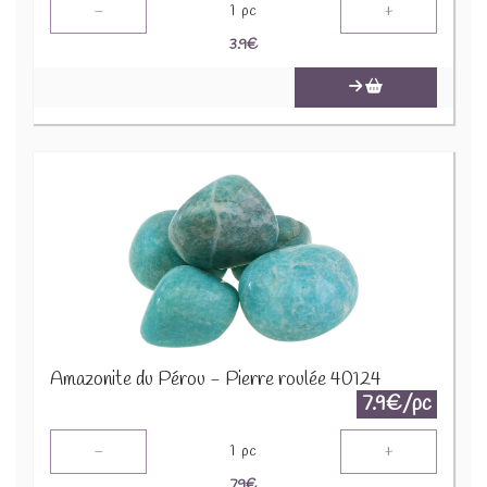
-
+
1
pc
3.9
€
Amazonite du Pérou - Pierre roulée 40124
7.9€/pc
-
+
1
pc
7.9
€