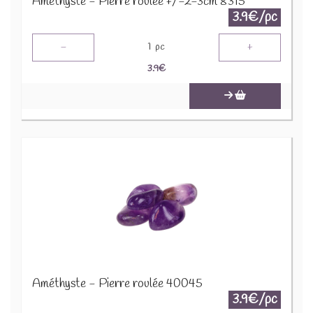
Améthyste - Pierre roulée +/-2-3cm 8315
3.9€/pc
-
+
1
pc
3.9
€
Améthyste - Pierre roulée 40045
3.9€/pc