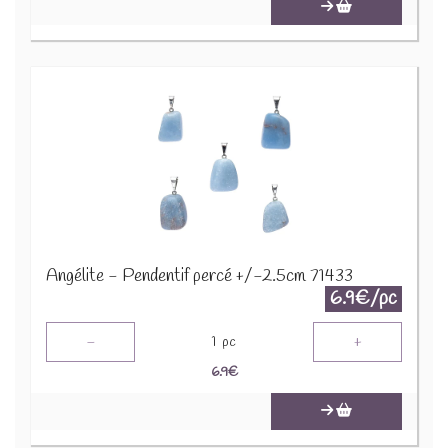
Angélite - Pendentif percé +/-2.5cm 71433
6.9€/pc
-
+
1
pc
6.9
€