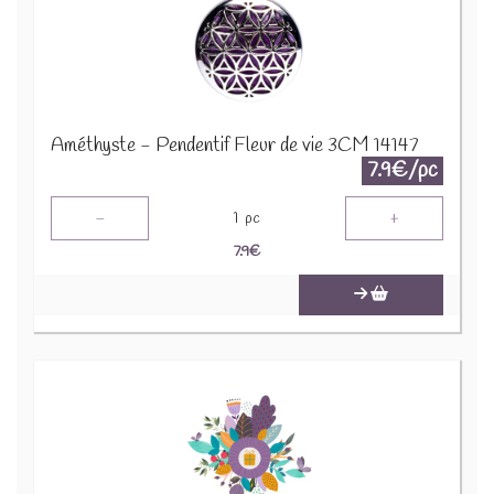
Améthyste - Pendentif Fleur de vie 3CM 14147
7.9€/pc
-
+
1
pc
7.9
€