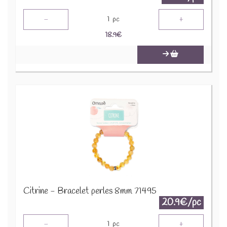
-
+
1
pc
18.9
€
Citrine - Bracelet perles 8mm 71495
20.9€/pc
-
+
1
pc