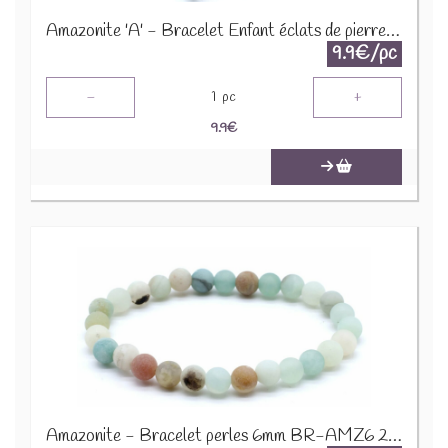
Amazonite 'A' - Bracelet Enfant éclats de pierres BRC-AMZX
9.9€/pc
-
+
1
pc
9.9
€
Amazonite - Bracelet perles 6mm BR-AMZ6 2274