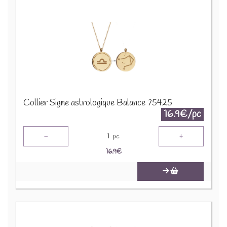
Collier Signe astrologique Balance 75425
16.9€/pc
-
+
1
pc
16.9
€