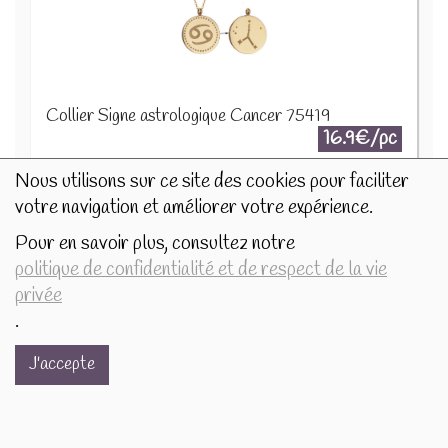
Collier Signe astrologique Cancer 75419
16.9€/pc
Nous utilisons sur ce site des cookies pour faciliter
-
+
1
pc
votre navigation et améliorer votre expérience.
16.9
€
Pour en savoir plus, consultez notre
politique de confidentialité et de respect de la vie
privée
.
J'accepte