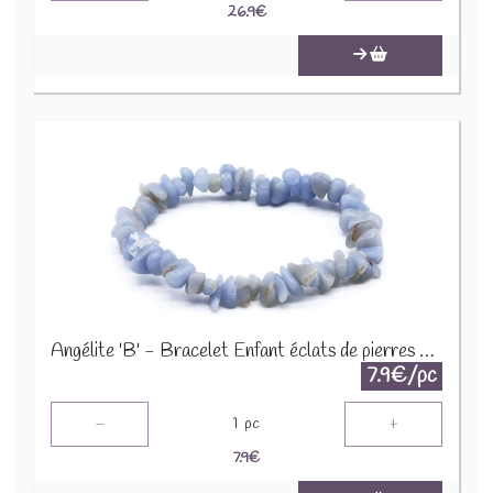
26.9
€
Angélite 'B' - Bracelet Enfant éclats de pierres BRC-ANG
7.9€/pc
-
+
1
pc
7.9
€