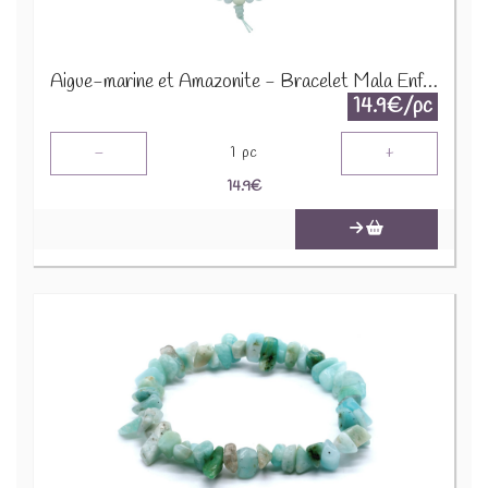
Aigue-marine et Amazonite - Bracelet Mala Enfant 68994
14.9€/pc
-
+
1
pc
14.9
€