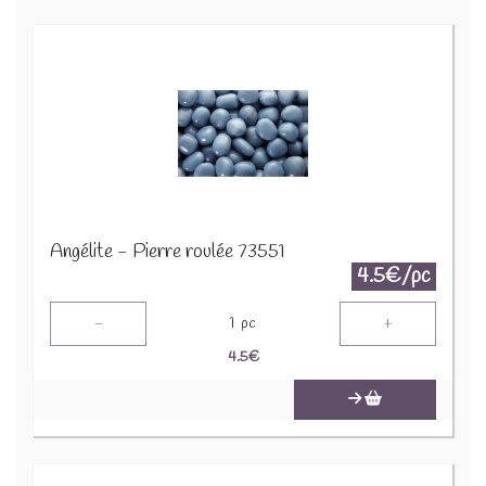
Angélite - Pierre roulée 73551
4.5€/pc
-
+
1
pc
4.5
€