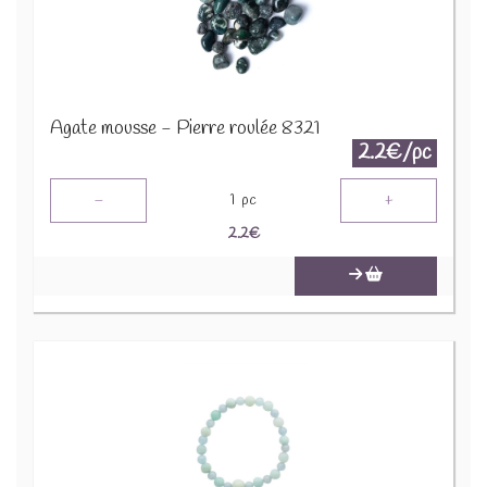
Agate mousse - Pierre roulée 8321
2.2€/pc
-
+
1
pc
2.2
€