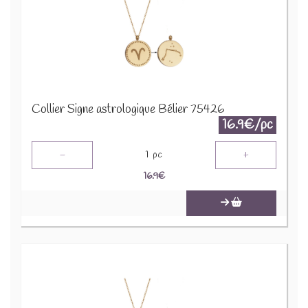
Collier Signe astrologique Bélier 75426
16.9€/pc
-
+
1
pc
16.9
€