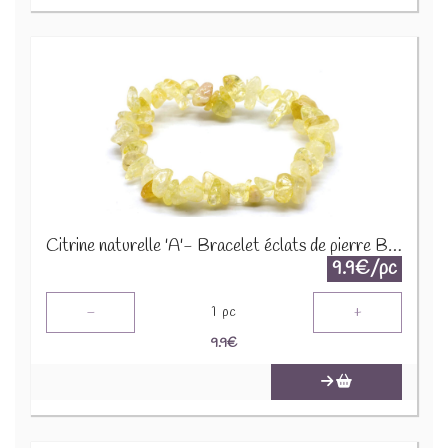
Citrine naturelle 'A'- Bracelet éclats de pierre BRC-CIT
9.9€/pc
-
+
1
pc
9.9
€