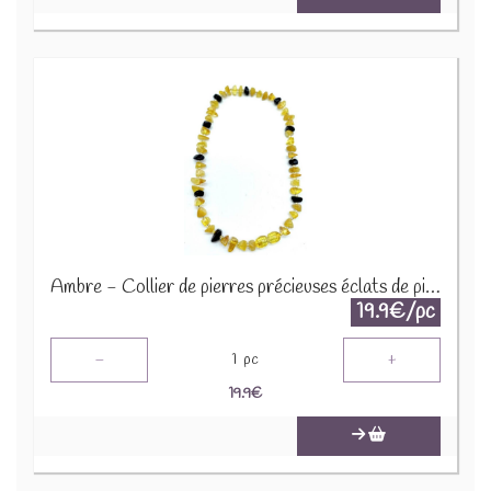
Ambre - Collier de pierres précieuses éclats de pierres 45cm COLC-AMB
19.9€/pc
-
+
1
pc
19.9
€