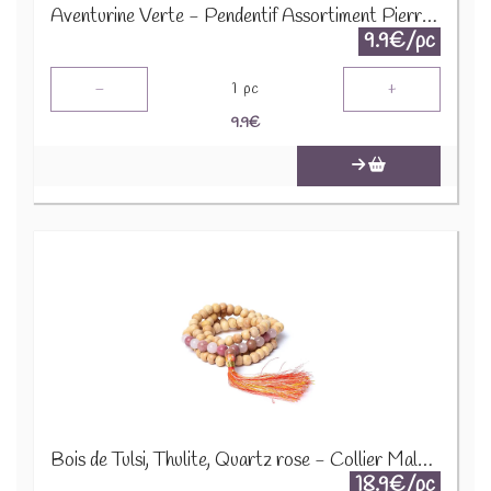
Aventurine Verte - Pendentif Assortiment Pierres Précieuses GemPD-18
9.9€/pc
-
+
1
pc
9.9
€
Bois de Tulsi, Thulite, Quartz rose - Collier Mala 12646
18.9€/pc