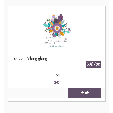
Fondant Ylang ylang
2€/pc
-
+
1
pc
2
€