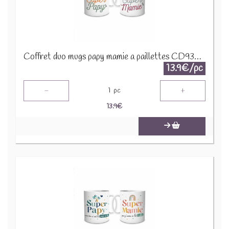
Coffret duo mugs papy mamie a paillettes CD9338B
13.9€/pc
-
+
1
pc
13.9
€