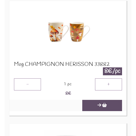
Mug CHAMPIGNON HERISSON 33882
8€/pc
-
+
1
pc
8
€