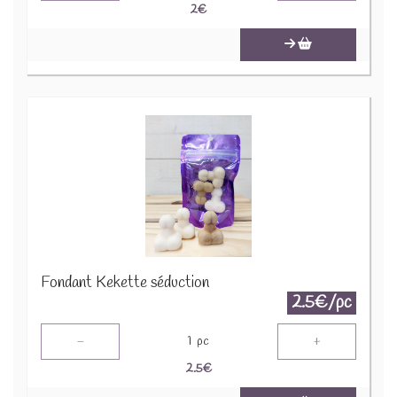
2
€
Fondant Kekette séduction
2.5€/pc
-
+
1
pc
2.5
€