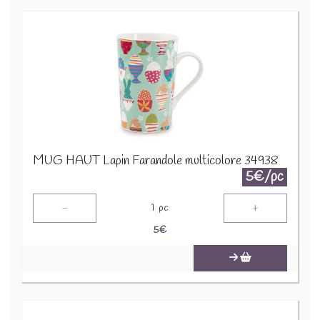
MUG HAUT Lapin Farandole multicolore 34938
5€/pc
-
+
1
pc
5
€