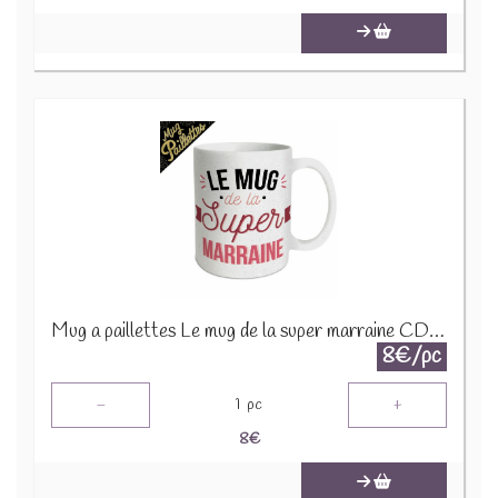
Mug a paillettes Le mug de la super marraine CD6943B
8€/pc
-
+
1
pc
8
€