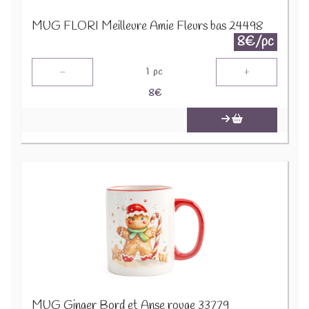
MUG FLORI Meilleure Amie Fleurs bas 24498
8€/pc
-
+
1
pc
8
€
MUG Ginger Bord et Anse rouge 33779