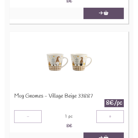
8
€
Mug Gnomes - Village Beige 33887
8€/pc
-
+
1
pc
8
€