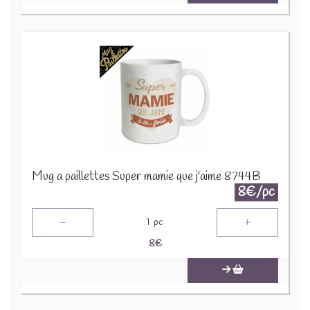
Mug a paillettes Super mamie que j'aime 8744B
8€/pc
-
+
1
pc
8
€