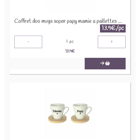
Coffret duo mugs super papy mamie a paillettes CD9341B
13.9€/pc
-
+
1
pc
13.9
€