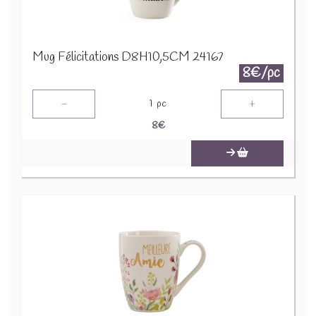
Mug Félicitations D8H10,5CM 24167
8€/pc
-
+
1
pc
8
€