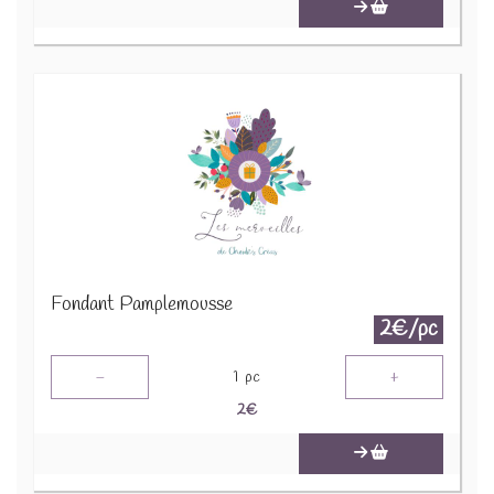
Fondant Pamplemousse
2€/pc
-
+
1
pc
2
€