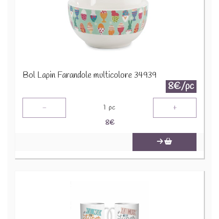
Bol Lapin Farandole multicolore 34939
8€/pc
-
+
1
pc
8
€