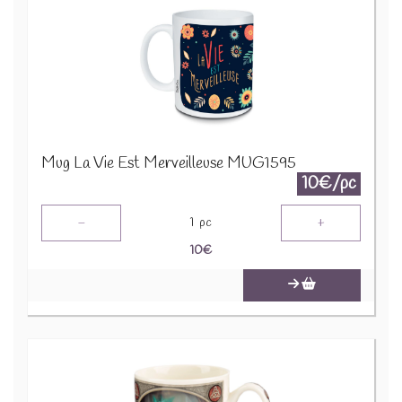
Mug La Vie Est Merveilleuse MUG1595
10€/pc
-
+
1
pc
10
€