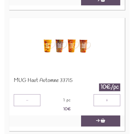
MUG Haut Automne 33715
10€/pc
-
+
1
pc
10
€