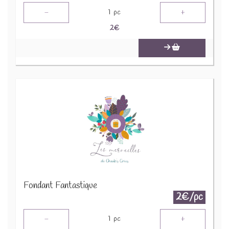
-
+
1
pc
2
€
Fondant Fantastique
2€/pc
-
+
1
pc