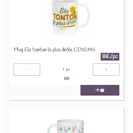
Mug Elu tonton le plus drôle CD10345
8€/pc
-
+
1
pc
8
€