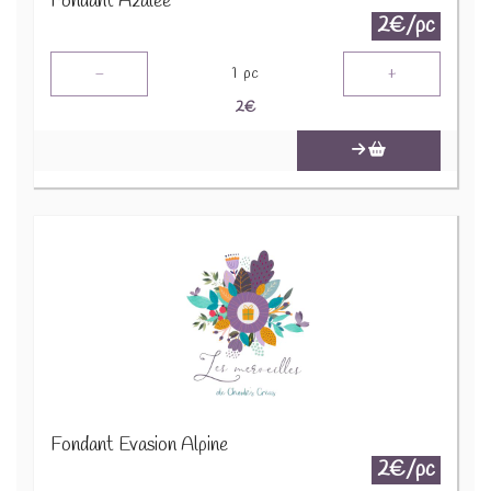
Fondant Azalée
2€/pc
-
+
1
pc
2
€
Fondant Evasion Alpine
2€/pc