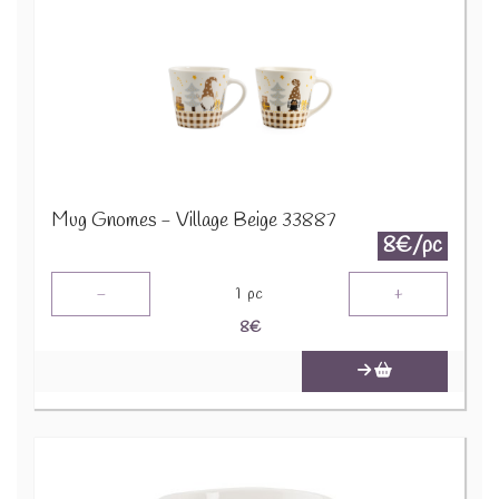
Mug Gnomes - Village Beige 33887
8€/pc
-
+
1
pc
8
€