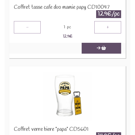
Coffret tasse cafe duo mamie papy CD10047
12.9€/pc
-
+
1
pc
12.9
€
Coffret verre biere "papa" CD5601