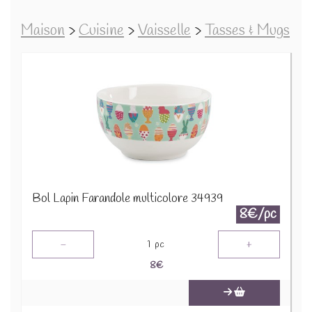
Maison
>
Cuisine
>
Vaisselle
>
Tasses & Mugs
Bol Lapin Farandole multicolore 34939
8€/pc
-
+
1
pc
8
€