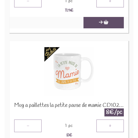
-
+
1
pc
11.9
€
Mug a paillettes la petite pause de mamie CD10283
8€/pc
-
+
1
pc
8
€