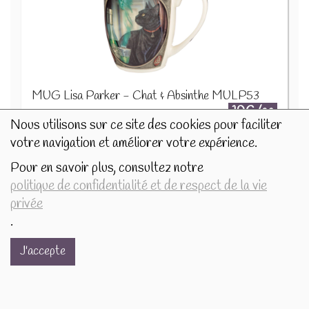
MUG Lisa Parker - Chat & Absinthe MULP53
10€/pc
Nous utilisons sur ce site des cookies pour faciliter
-
+
votre navigation et améliorer votre expérience.
1
pc
10
€
Pour en savoir plus, consultez notre
politique de confidentialité et de respect de la vie
privée
.
J'accepte