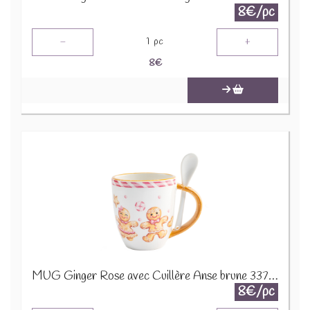
8€/pc
-
+
1
pc
8
€
MUG Ginger Rose avec Cuillère Anse brune 33783
8€/pc