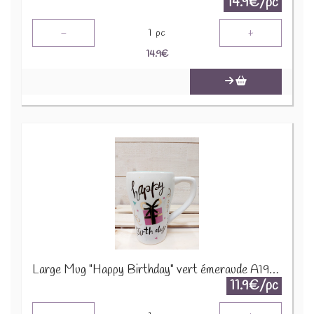
14.9€/pc
-
+
1
pc
14.9
€
Large Mug "Happy Birthday" vert émeraude A195724
11.9€/pc