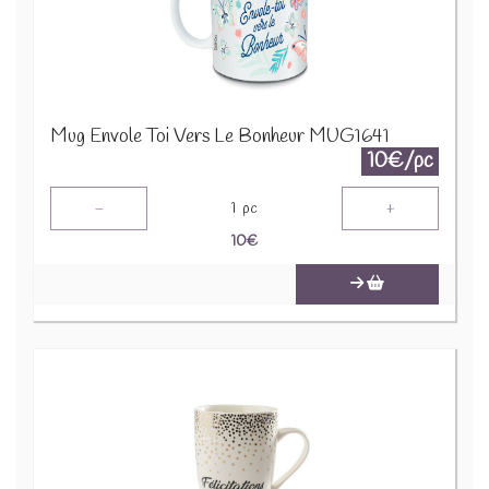
Mug Envole Toi Vers Le Bonheur MUG1641
10€/pc
-
+
1
pc
10
€