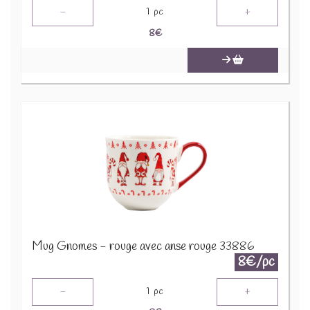
-
+
1
pc
8
€
Mug Gnomes - rouge avec anse rouge 33886
8€/pc
-
+
1
pc