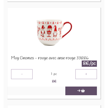
Mug Gnomes - rouge avec anse rouge 33886
8€/pc
-
+
1
pc
8
€