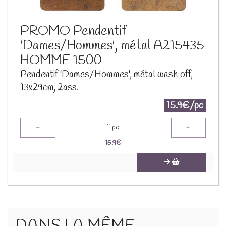
PROMO Pendentif
'Dames/Hommes', métal A215435
HOMME 1500
Pendentif 'Dames/Hommes', métal wash off,
13x29cm, 2ass.
15.9€/pc
-
+
1
pc
15.9
€