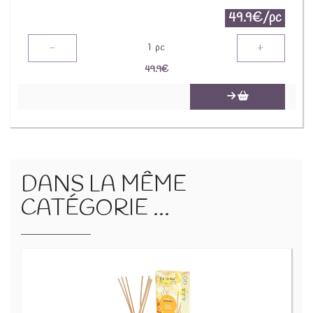
49.9€/pc
-
+
1
pc
49.9
€
DANS LA MÊME
CATÉGORIE ...