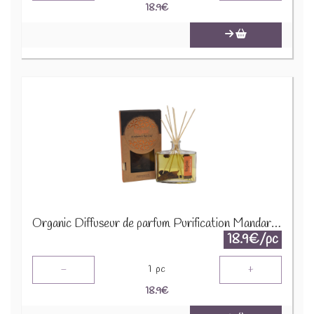
18.9
€
Organic Diffuseur de parfum Purification Mandarine et Laurier 76973
18.9€/pc
-
+
1
pc
18.9
€