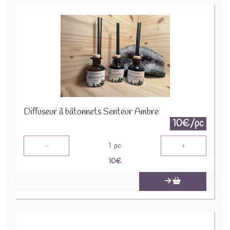
Diffuseur à bâtonnets Senteur Ambre
10€/pc
-
+
1
pc
10
€