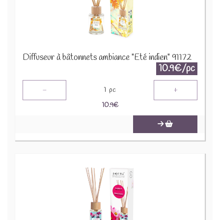
Diffuseur à bâtonnets ambiance "Été indien" 91172
10.9€/pc
-
+
1
pc
10.9
€