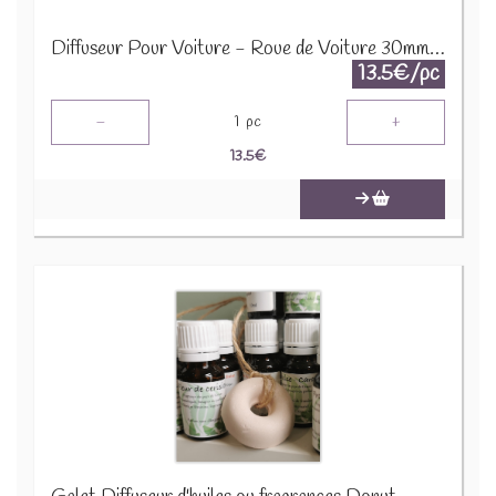
Diffuseur Pour Voiture - Roue de Voiture 30mm AromaC-08
13.5€/pc
-
+
1
pc
13.5
€