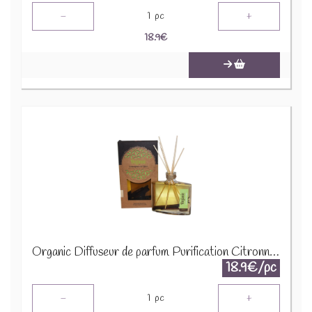
-
+
1
pc
18.9
€
Organic Diffuseur de parfum Purification Citronnelle et Epices 76974
18.9€/pc
-
+
1
pc