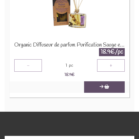
Organic Diffuseur de parfum Purification Sauge et Lavande 76976
18.9€/pc
-
+
1
pc
18.9
€