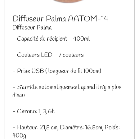
Diffuseur Palma AATOM-14
Diffuseur Palma
- Capacité du récipient - 400ml
- Couleurs LED - 7 couleurs
- Prise USB ( longueur du fil 100cm)
- S'arrête automatiquement quand il n'y a plus
d'eau
- Chrono: 1, 3, 6h
- Hauteur: 21,5 cm, Diamètre: 16.5cm, Poids:
400g