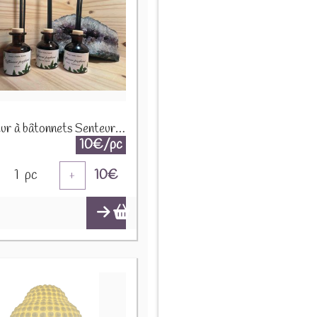
Diffuseur à bâtonnets Senteur Ambre
10€/pc
1
pc
10
€
+