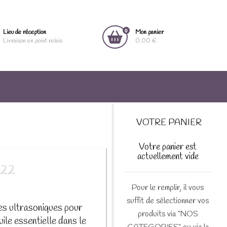
0
Lieu de réception
Mon panier
Livraison en point relais
0.00 €
VOTRE PANIER
Votre panier est
actuellement vide
-22
Pour le remplir, il vous
suffit de sélectionner vos
des ultrasoniques pour
produits via "NOS
uile essentielle dans le