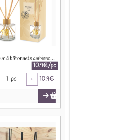
Diffuseur à bâtonnets ambiance "Miel" 120ml 91921
10.9€/pc
1
pc
10.9
€
+