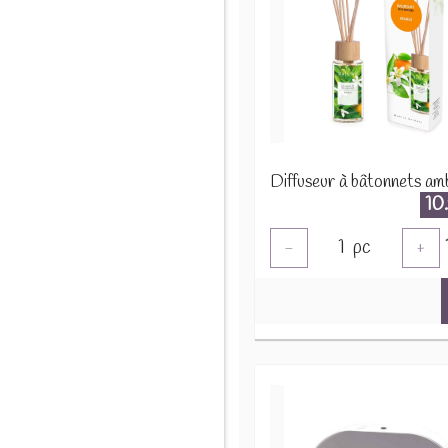
10
1
pc
-
+