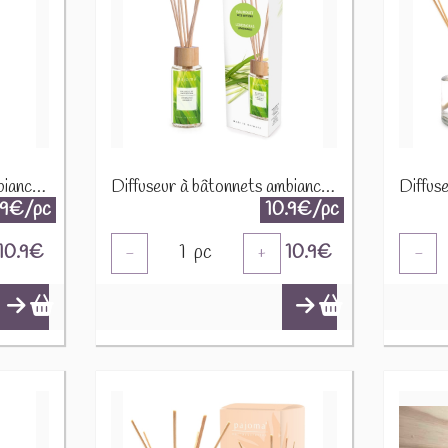
Diffuseur à bâtonnets ambiance "Lavande " 91603
Diffuseur à bâtonnets ambiance "Lemongrass Citronnelle " 9160
.9€/pc
10.9€/pc
10.9
€
1
pc
10.9
€
-
+
-