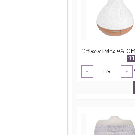
Diffuseur Palma AATO
49
1
pc
-
+