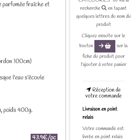
CATEGORIES" ou via la
e parfumée fraîche et
recherche
en tapant
quelques lettres du nom du
produit
Cliquez ensuite sur le
bouton
sur la
fiche du produit pour
ordon 100cm)
l'ajouter à votre panier
sque l'eau s'écoule
Réception de
votre commande
Livraison en point
m, poids 400g.
relais
Votre commande est
livrée en point relais
43.9€/pc