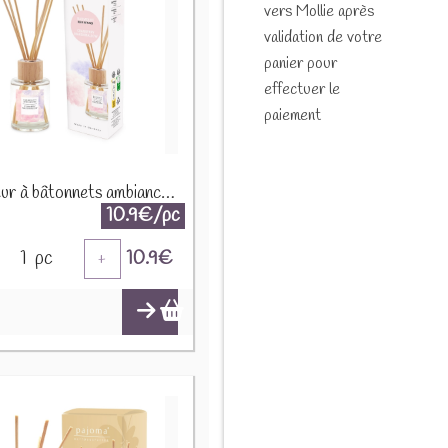
vers Mollie après
validation de votre
panier pour
effectuer le
paiement
Diffuseur à bâtonnets ambiance "Guimauve canneberge" 91441
10.9€/pc
1
pc
10.9
€
+