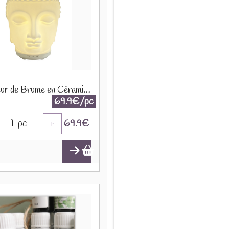
Diffuseur de Brume en Céramique Bouddha 68200
69.9€/pc
1
pc
69.9
€
+