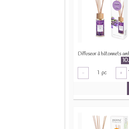
10
1
pc
-
+