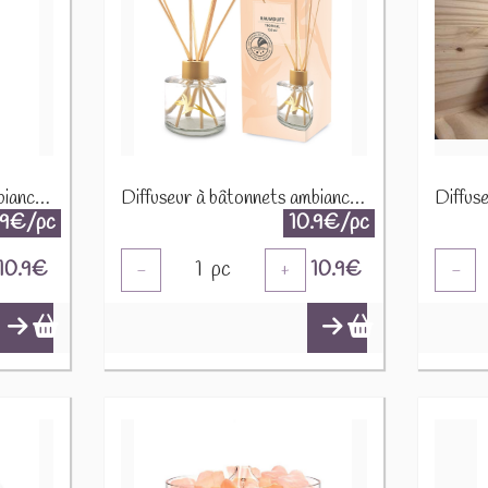
Diffuseur à bâtonnets ambiance "Orange" 91605
Diffuseur à bâtonnets ambiance "Tropical 120 ml" 120ml 91816
.9€/pc
10.9€/pc
10.9
€
1
pc
10.9
€
-
+
-