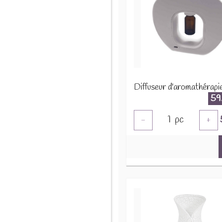
59
1
pc
-
+