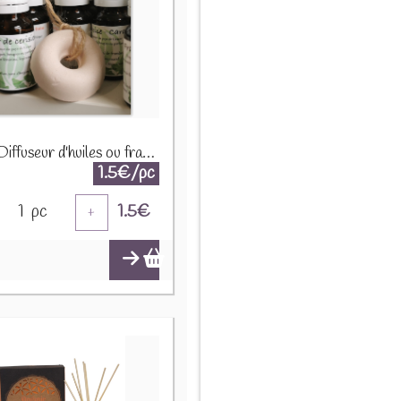
Galet Diffuseur d'huiles ou fragrances Donut
1.5€/pc
1
pc
1.5
€
+