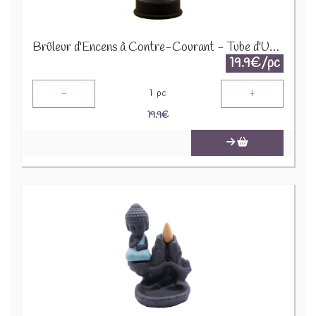
Brûleur d'Encens à Contre-Courant - Tube d'Unité - BackF-70
19.9€/pc
-
+
1
pc
19.9
€