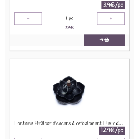
3.9€/pc
-
+
1
pc
3.9
€
Fontaine Brûleur d'encens à refoulement Fleur de Lotus 1942
12.9€/pc