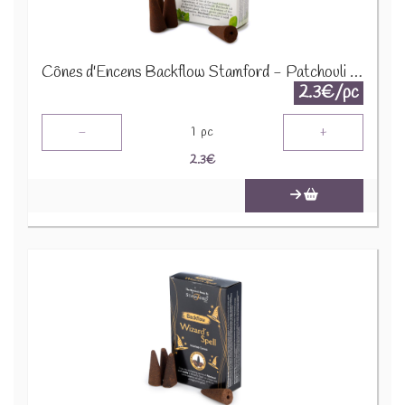
Cônes d'Encens Backflow Stamford - Patchouli 37428
2.3€/pc
-
+
1
pc
2.3
€