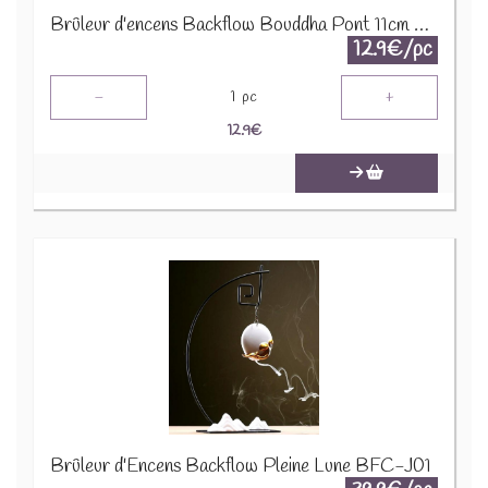
Brûleur d'encens Backflow Bouddha Pont 11cm BFC-J42
12.9€/pc
-
+
1
pc
12.9
€
Brûleur d'Encens Backflow Pleine Lune BFC-J01