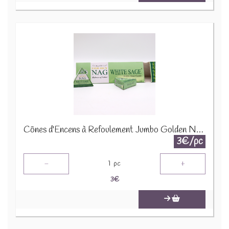
Cônes d'Encens à Refoulement Jumbo Golden Nag 42g - Sauge Blanche JBackF-06
3€/pc
-
+
1
pc
3
€