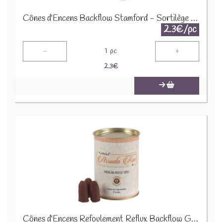
Cônes d'Encens Backflow Stamford - Sortilège des Sorcières 37486
2.3€/pc
-
+
1
pc
2.3
€
Cônes d'Encens Refoulement Reflux Backflow Goloka - Herbe de Grâce INC504