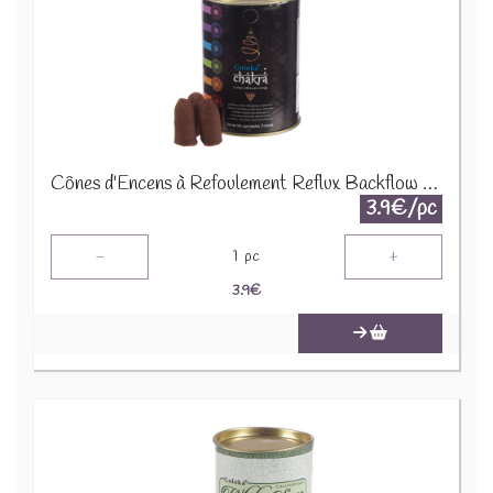
Cônes d'Encens à Refoulement Reflux Backflow Goloka - Chakra INC503
3.9€/pc
-
+
1
pc
3.9
€