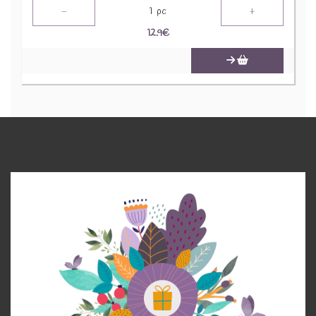
-
+
1
pc
12.9
€