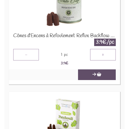
Cônes d'Encens à Refoulement Reflux Backflow Goloka - Sauge Blanche INC500
3.9€/pc
-
+
1
pc
3.9
€