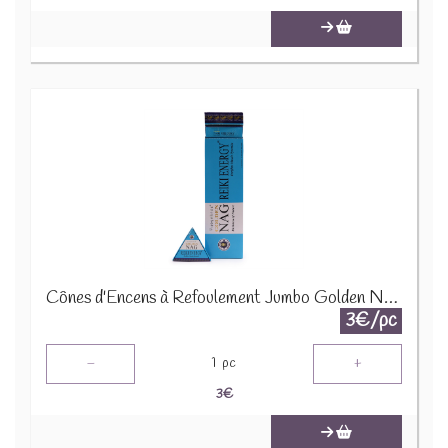
Cônes d'Encens à Refoulement Jumbo Golden Nag 42g - Re¨ki Energie JBackF-10
3€/pc
-
+
1
pc
3
€