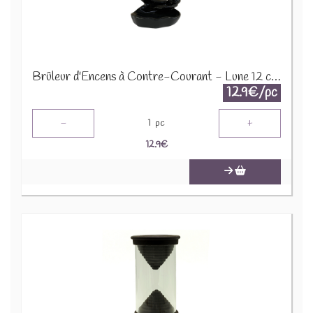
Brûleur d'Encens à Contre-Courant - Lune 12 cm 75678
12.9€/pc
-
+
1
pc
12.9
€