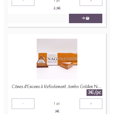
-
+
1
pc
2.3
€
Cônes d'Encens à Refoulement Jumbo Golden Nag 42g - Palo Santo JBackF-05
3€/pc
-
+
1
pc
3
€