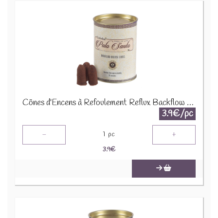
Cônes d'Encens à Refoulement Reflux Backflow Goloka - Bois Sacré Palo Santo INC499
3.9€/pc
-
+
1
pc
3.9
€