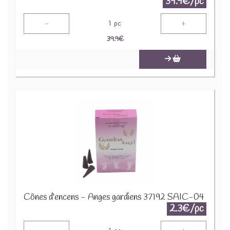
39.9€/pc
-
+
1
pc
39.9
€
Cônes d'encens - Anges gardiens 37192 SAIC-04
2.3€/pc