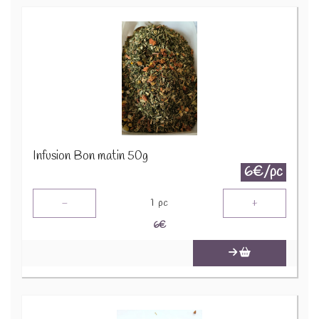
Infusion Bon matin 50g
6€/pc
-
+
1
pc
6
€