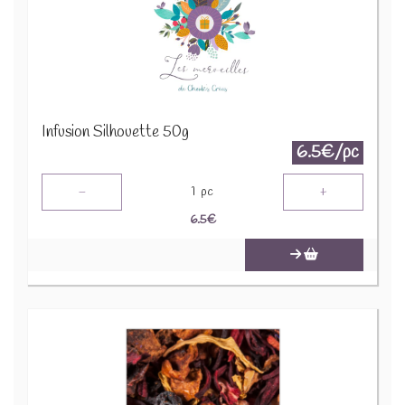
Infusion Silhouette 50g
6.5€/pc
-
+
1
pc
6.5
€