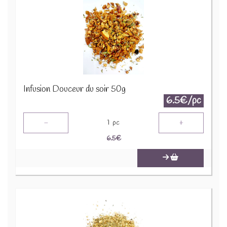
Infusion Douceur du soir 50g
6.5€/pc
-
+
1
pc
6.5
€