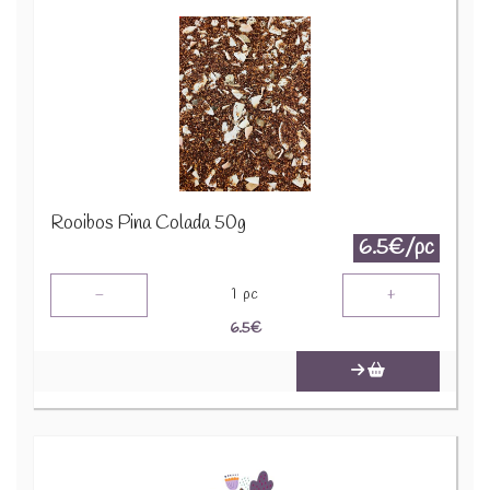
Rooibos Pina Colada 50g
6.5€/pc
-
+
1
pc
6.5
€