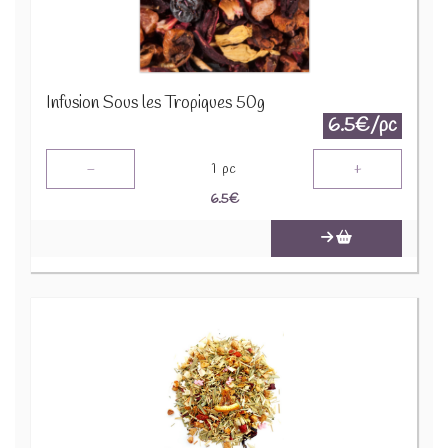
Infusion Sous les Tropiques 50g
6.5€/pc
-
+
1
pc
6.5
€