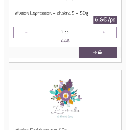
Infusion Expression - chakra 5 - 50g
6.6€/pc
-
+
1
pc
6.6
€