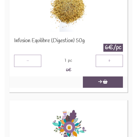
Infusion Equilibre (Digestion) 50g
6€/pc
-
+
1
pc
6
€