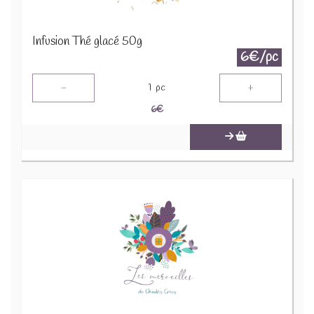
Infusion Thé glacé 50g
6€/pc
-
+
1
pc
6
€