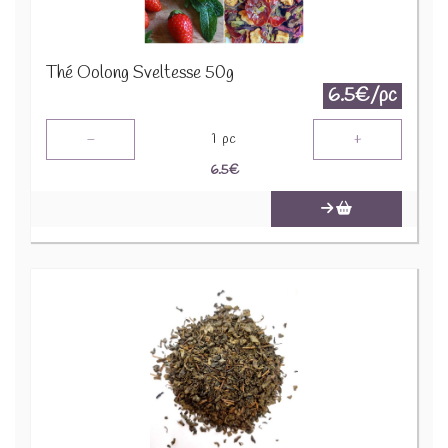
Thé Oolong Sveltesse 50g
6.5€/pc
-
+
1
pc
6.5
€