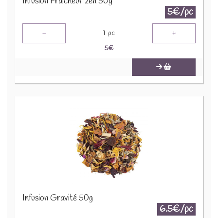
Infusion Fraicheur zen 50g
5€/pc
-
+
1
pc
5
€
Infusion Gravité 50g
6.5€/pc