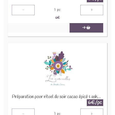
-
+
1
pc
6
€
Préparation pour rituel du soir cacao épicé & ashwaganda 30g
6€/pc
-
+
1
pc