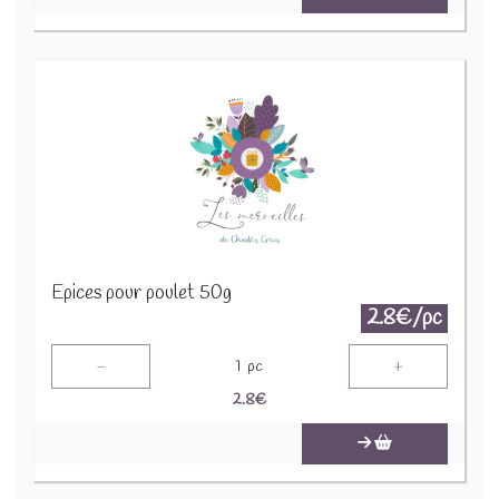
Epices pour poulet 50g
2.8€/pc
-
+
1
pc
2.8
€