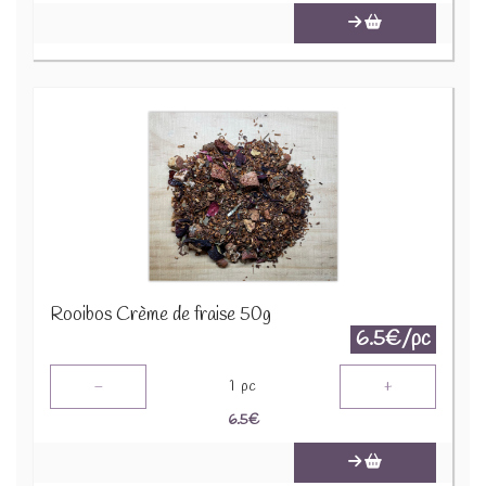
Rooibos Crème de fraise 50g
6.5€/pc
-
+
1
pc
6.5
€