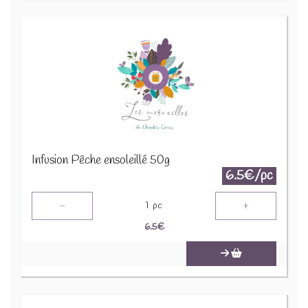
Infusion Pêche ensoleillé 50g
6.5€/pc
-
+
1
pc
6.5
€