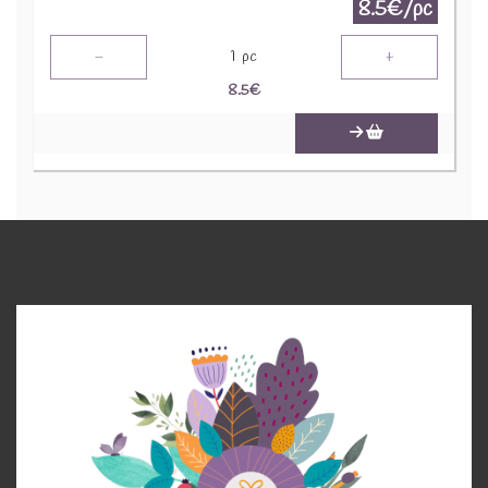
8.5€/pc
-
+
1
pc
8.5
€