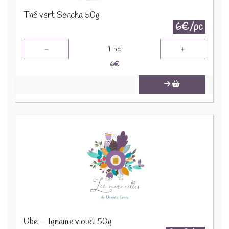
Thé vert Sencha 50g
6€/pc
-
+
1
pc
6
€
Ube – Igname violet 50g