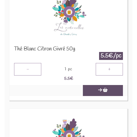
Thé Blanc Citron Givré 50g
5.5€/pc
-
+
1
pc
5.5
€