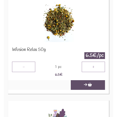
Infusion Relax 50g
6.5€/pc
-
+
1
pc
6.5
€