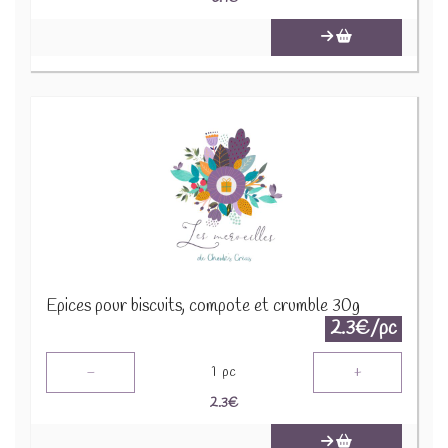
Epices pour biscuits, compote et crumble 30g
2.3€/pc
-
+
1
pc
2.3
€