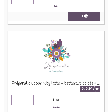
6
€
Préparation pour ruby latte - betterave épicée & vanille 30g
6.6€/pc
-
+
1
pc
6.6
€