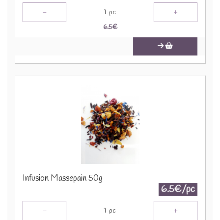
-
+
1
pc
6.5
€
Infusion Massepain 50g
6.5€/pc
-
+
1
pc