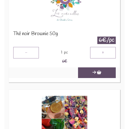
Thé noir Brownie 50g
6€/pc
-
+
1
pc
6
€