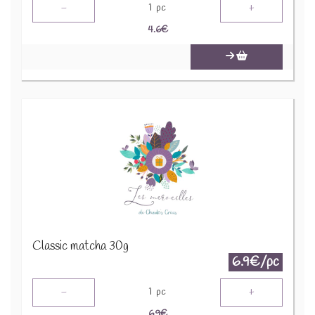
-
+
1
pc
4.6
€
Classic matcha 30g
6.9€/pc
-
+
1
pc
6.9
€