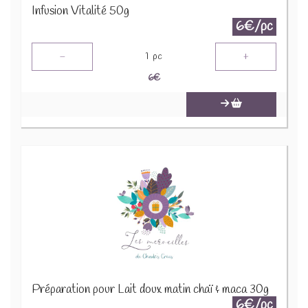
Infusion Vitalité 50g
6€/pc
-
+
1
pc
6
€
Préparation pour Lait doux matin chaï & maca 30g
6€/pc