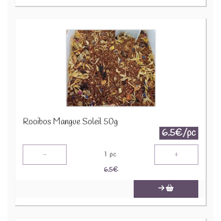
Rooibos Mangue Soleil 50g
6.5€/pc
-
+
1
pc
6.5
€