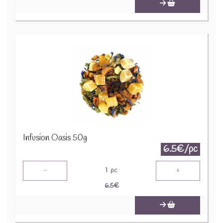
Infusion Oasis 50g
6.5€/pc
-
+
1
pc
6.5
€