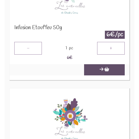
Infusion Etouf'feu 50g
6€/pc
-
+
1
pc
6
€