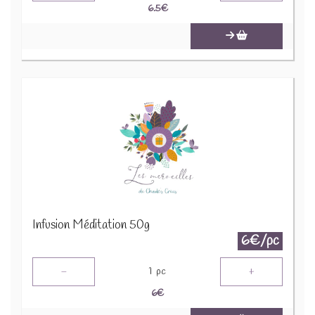
6.5
€
Infusion Méditation 50g
6€/pc
-
+
1
pc
6
€