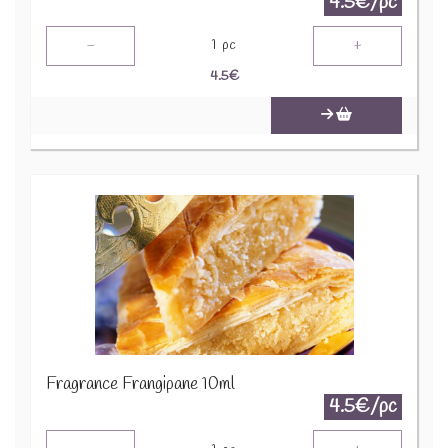
4.5€/pc
-
+
1
pc
4.5
€
Fragrance Frangipane 10ml
4.5€/pc