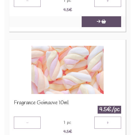
-
+
1
pc
4.5
€
Fragrance Guimauve 10ml
4.5€/pc
-
+
1
pc
4.5
€