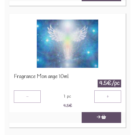
Fragrance Mon ange 10ml
4.5€/pc
-
+
1
pc
4.5
€