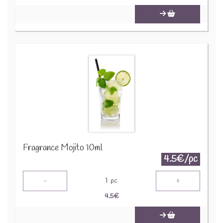
Fragrance Mojito 10ml
4.5€/pc
-
+
1
pc
4.5
€