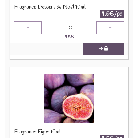
Fragrance Dessert de Noël 10ml
4.5€/pc
-
+
1
pc
4.5
€
Fragrance Figue 10ml