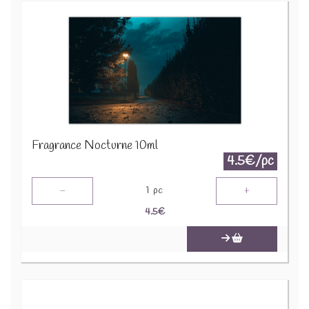
Fragrance Nocturne 10ml
4.5€/pc
-
+
1
pc
4.5
€