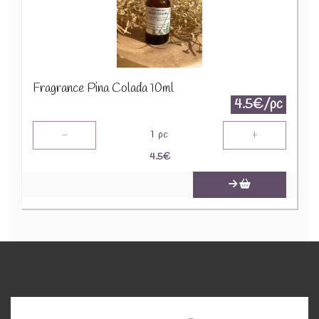
Fragrance Pina Colada 10ml
4.5€/pc
-
+
1
pc
4.5
€