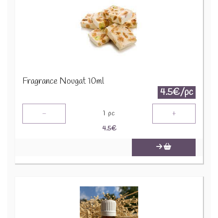
Fragrance Nougat 10ml
4.5€/pc
-
+
1
pc
4.5
€