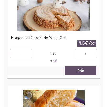
Fragrance Dessert de Noël 10ml
4.5€/pc
-
+
1
pc
4.5
€