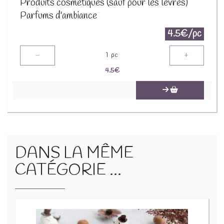
Produits cosmétiques (sauf pour les lèvres)
Parfums d'ambiance
4.5€/pc
-
+
1
pc
4.5
€
DANS LA MÊME
CATÉGORIE ...