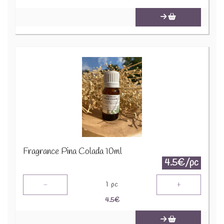
Fragrance Pina Colada 10ml
4.5€/pc
-
+
1
pc
4.5
€