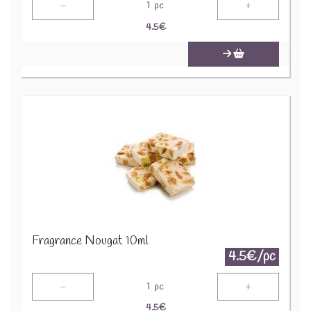
-
+
1
pc
4.5
€
Fragrance Nougat 10ml
4.5€/pc
-
+
1
pc
4.5
€