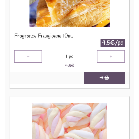
Fragrance Frangipane 10ml
4.5€/pc
-
+
1
pc
4.5
€