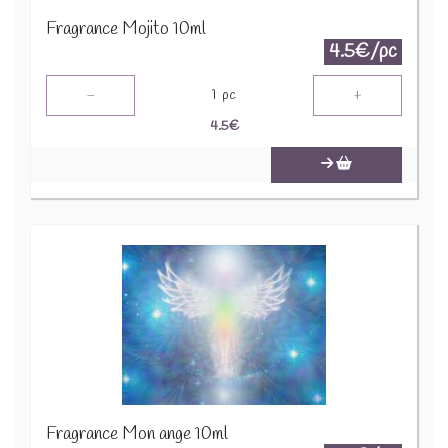
Fragrance Mojito 10ml
4.5€/pc
-
+
1
pc
4.5
€
Fragrance Mon ange 10ml