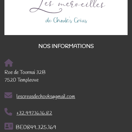
NOS INFORMATIONS
Rue de Tournai 32B
7520 Templeuve
lescreasdechouks@gmail.com
+32.497.16.16.82
BE0849.325.169