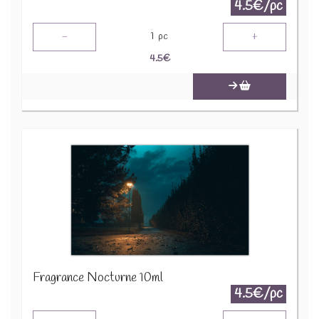
4.5€/pc
-
+
1
pc
4.5
€
Fragrance Nocturne 10ml
4.5€/pc