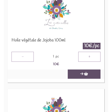
Huile végétale de Jojoba 100ml
10€/pc
-
+
1
pc
10
€