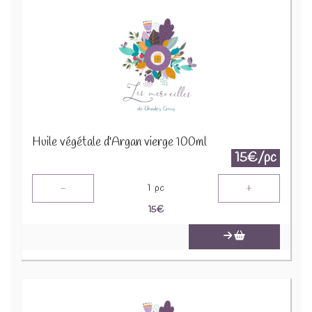
Huile végétale d'Argan vierge 100ml
15€/pc
-
+
1
pc
15
€