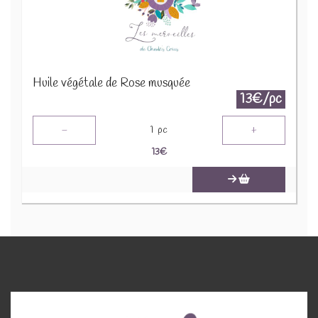
Huile végétale de Rose musquée
13€/pc
-
+
1
pc
13
€