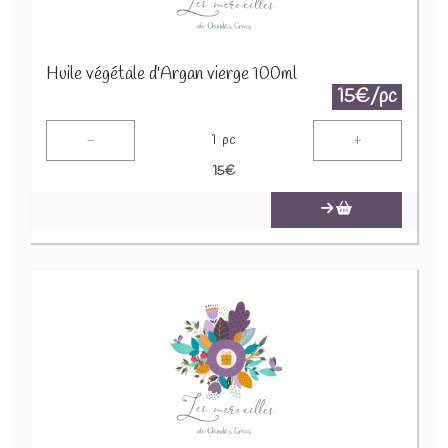
Huile végétale d'Argan vierge 100ml
15€/pc
-
+
1
pc
15
€