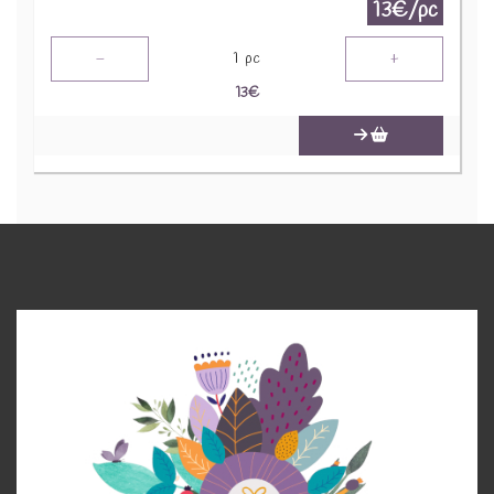
13€/pc
-
+
1
pc
13
€