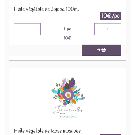
Huile végétale de Jojoba 100ml
10€/pc
-
+
1
pc
10
€
Huile végétale de Rose musquée