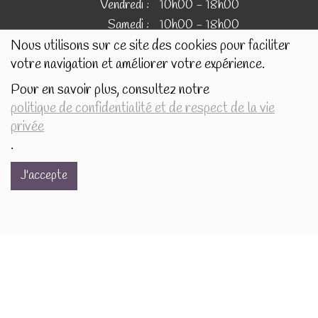
Vendredi :
10h00 - 18h00
Samedi :
10h00 - 18h00
Nous utilisons sur ce site des cookies pour faciliter
votre navigation et améliorer votre expérience.
IMAGES
Pour en savoir plus, consultez notre
politique de confidentialité et de respect de la vie
Les images présentées pour illustrer les produits en vente
privée
sur ce site ne sont pas contractuelles.
.
J'accepte
Réalisé avec
par
MonSiteAMoi