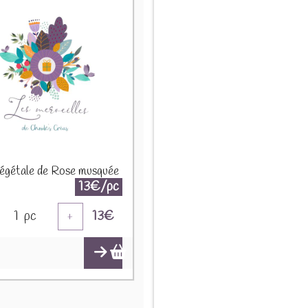
végétale de Rose musquée
13€/pc
1
pc
13
€
+