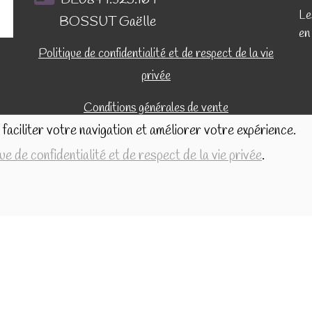
BE0849.325.169
Le
BOSSUT Gaëlle
en
Politique de confidentialité et de respect de la vie
privée
Conditions générales de vente
faciliter votre navigation et améliorer votre expérience.
que de confidentialité et de respect de la vie privée
.
Réalisé avec
par
MonSiteAMoi