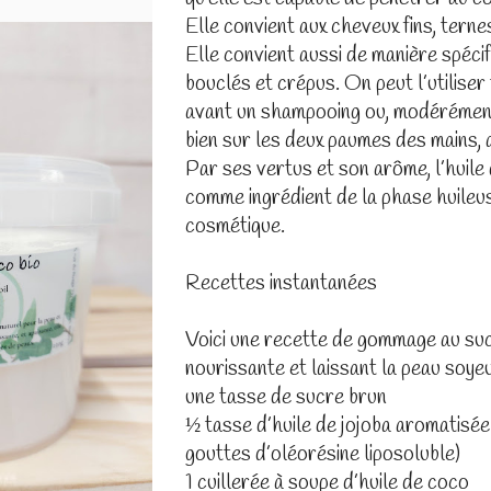
Elle convient aux cheveux fins, terne
Elle convient aussi de manière spéci
bouclés et crépus. On peut l’utiliser 
avant un shampooing ou, modérément 
bien sur les deux paumes des mains,
Par ses vertus et son arôme, l’huile
comme ingrédient de la phase huileu
cosmétique.
Recettes instantanées
Voici une recette de gommage au suc
nourissante et laissant la peau soye
une tasse de sucre brun
½ tasse d’huile de jojoba aromatisée à
gouttes d’oléorésine liposoluble)
1 cuillerée à soupe d’huile de coco