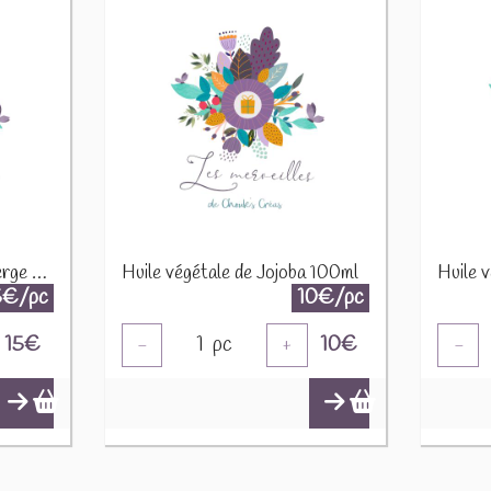
Huile végétale d'Argan vierge 100ml
Huile végétale de Jojoba 100ml
Huile 
5€/pc
10€/pc
15
€
1
pc
10
€
-
+
-