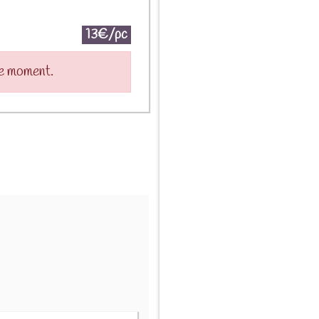
13€/pc
le moment.