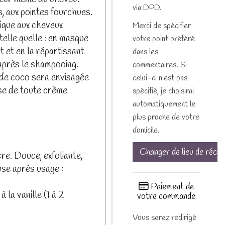
via DPD.
s, aux pointes fourchues.
fique aux cheveux
Merci de spécifier
telle quelle : en masque
votre point préféré
et en la répartissant
dans les
 après le shampooing.
commentaires. Si
 de coco sera envisagée
celui-ci n'est pas
se de toute crème
spécifié, je choisirai
automatiquement le
plus proche de votre
domicile.
Changer de lieu de récep
re. Douce, exfoliante,
use après usage :
Paiement de
 la vanille (1 à 2
votre commande
Vous serez redirigé