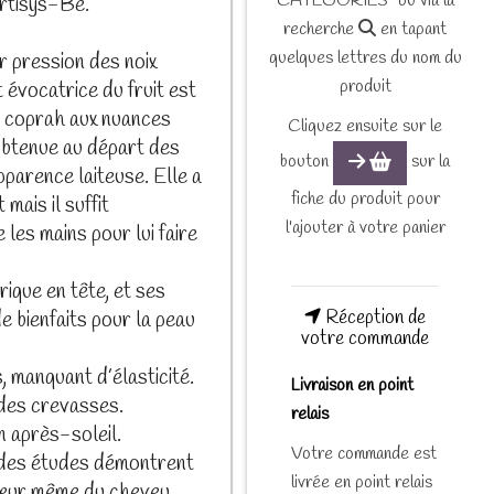
CATEGORIES" ou via la
ertisys-Be.
recherche
en tapant
quelques lettres du nom du
ar pression des noix
produit
 évocatrice du fruit est
 de coprah aux nuances
Cliquez ensuite sur le
obtenue au départ des
bouton
sur la
pparence laiteuse. Elle a
fiche du produit pour
mais il suffit
l'ajouter à votre panier
 les mains pour lui faire
rique en tête, et ses
Réception de
e bienfaits pour la peau
votre commande
, manquant d’élasticité.
Livraison en point
 des crevasses.
relais
n après-soleil.
Votre commande est
: des études démontrent
livrée en point relais
cœur même du cheveu.