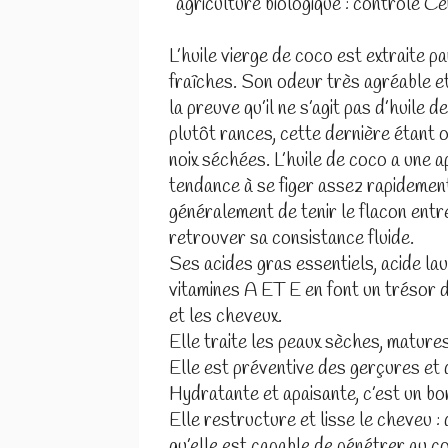
´agriculture biologique : contrôle C
L’huile vierge de coco est extraite p
fraîches. Son odeur très agréable et
la preuve qu’il ne s’agit pas d’huile
plutôt rances, cette dernière étant 
noix séchées. L’huile de coco a une a
tendance à se figer assez rapidement 
généralement de tenir le flacon entre
retrouver sa consistance fluide.
Ses acides gras essentiels, acide lau
vitamines A ET E en font un trésor d
et les cheveux.
Elle traite les peaux sèches, matures
Elle est préventive des gerçures et
Hydratante et apaisante, c’est un bo
Elle restructure et lisse le cheveu 
qu’elle est capable de pénétrer au 