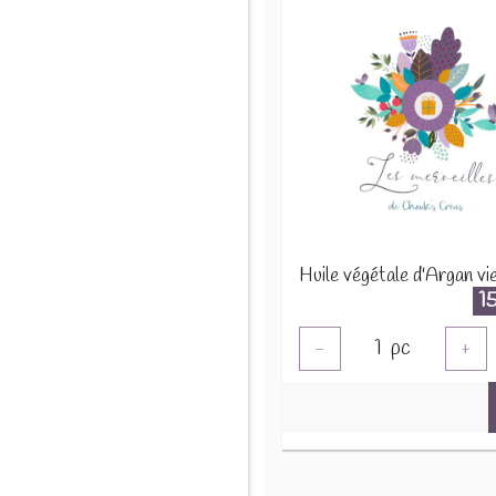
1
1
pc
-
+