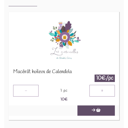
Macérât huileux de Calendula
10€/pc
-
+
1
pc
10
€