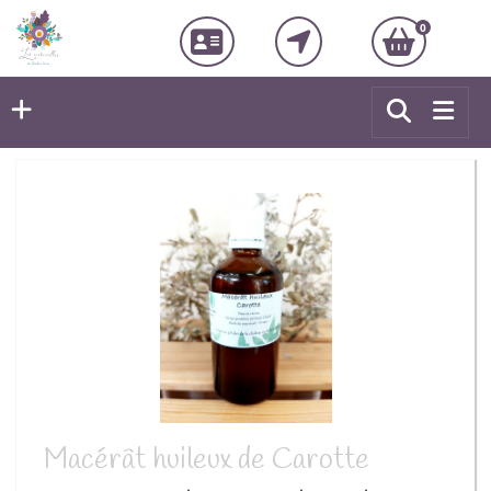
0
Macérât huileux de Carotte