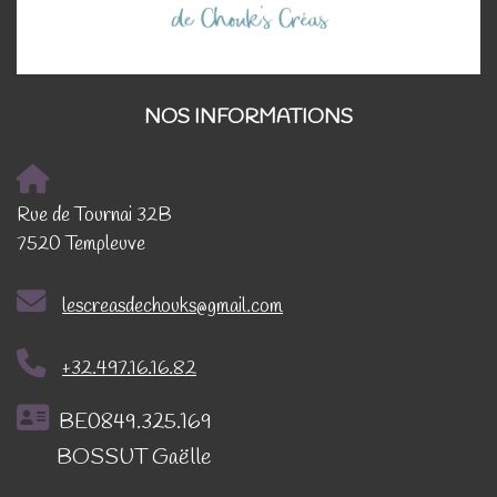
NOS INFORMATIONS
Rue de Tournai 32B
7520 Templeuve
lescreasdechouks@gmail.com
+32.497.16.16.82
BE0849.325.169
BOSSUT Gaëlle