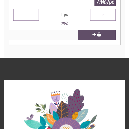
7.9€/pc
-
+
1
pc
7.9
€