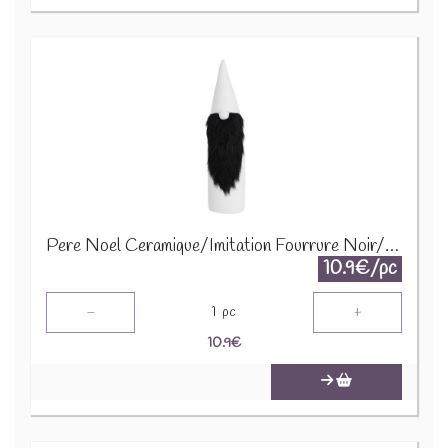
Pere Noel Ceramique/Imitation Fourrure Noir/Blanc Large 86755
10.9€/pc
-
+
1
pc
10.9
€