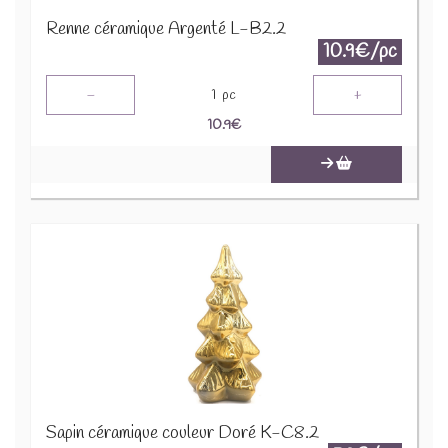
Renne céramique Argenté L-B2.2
10.9€/pc
-
+
1
pc
10.9
€
Sapin céramique couleur Doré K-C8.2