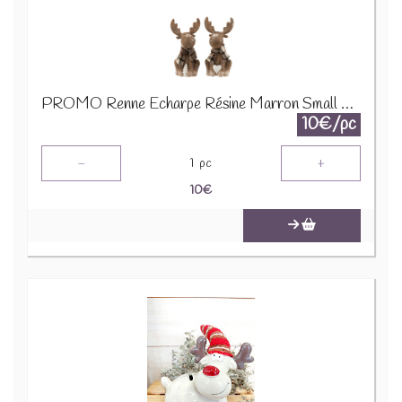
PROMO Renne Echarpe Résine Marron Small Assortiment De 2 16963 1890
10€/pc
-
+
1
pc
10
€