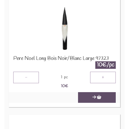
Pere Noel Long Bois Noir/Blanc Large 97323
10€/pc
-
+
1
pc
10
€