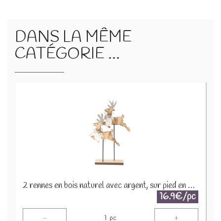
DANS LA MÊME
CATÉGORIE ...
2 rennes en bois naturel avec argent, sur pied en bois H 33,5 2653-B
16.9€/pc
-
+
1
pc