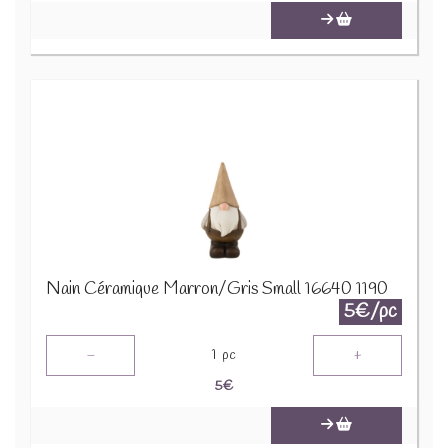
Nain Céramique Marron/Gris Small 16640 1190
5€/pc
-
+
1
pc
5
€