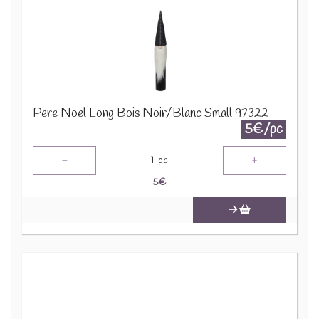
Pere Noel Long Bois Noir/Blanc Small 97322
5€/pc
-
+
1
pc
5
€