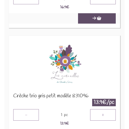
16.9
€
Crèche trio gris petit modèle 831096
13.9€/pc
-
+
1
pc
13.9
€