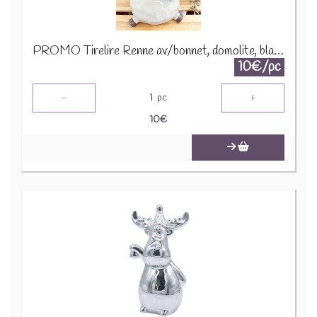
PROMO Tirelire Renne av/bonnet, domolite, blanc, 15x12x23cm A195313 1290
10€/pc
-
+
1
pc
10
€